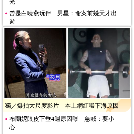
光
曾是白曉燕玩伴…男星：命案前幾天才出
遊
獨／爆拍大尺度影片 本土網紅曝下海原因
布蘭妮眼皮下垂4週原因曝 急喊：要小
心