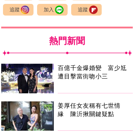
追蹤
加入
追蹤
熱門新聞
百億千金爆婚變 富少尪
遭目擊當街吻小三
姜厚任女友稱有七世情
緣 陳沂揪關鍵疑點