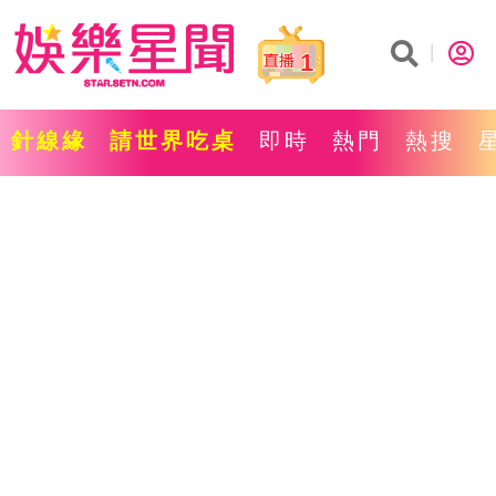
1
針線緣
請世界吃桌
即時
熱門
熱搜