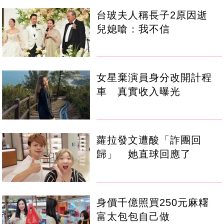
台玻夫人稱長子2原因逝
兒媳嗆：我不信
女星棄演員身分改開計程
車 真實收入曝光
蘿拉發文遭酸「詐團回
歸」 她直球回應了
身價千億照買250元麻糬
富太包包自己做