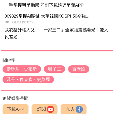
一手掌握明星動態 即刻下載娛樂星聞APP
009829掌握AI關鍵 大華韓國KOSPI 50今強...
PR・大華銀全能行銷方案
張凌赫升格人父！「一家三口」全家福震撼曝光 驚人
反差迷...
關鍵字
伊瑪尼・史密斯
獅子王
百老匯
喬丹・傑克森・史莫爾
追蹤娛樂星聞
下載APP
訂閱
加入