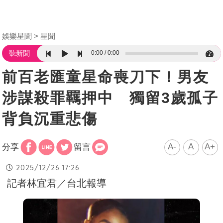
娛樂星聞
星聞
0:00
0:00
聽新聞
前百老匯童星命喪刀下！男友
涉謀殺罪羈押中 獨留3歲孤子
背負沉重悲傷
A-
A
A+
分享
留言
2025/12/26 17:26
記者林宜君／台北報導