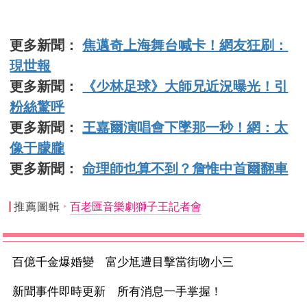
更多新聞：
焦邁奇上海舞台喊卡！網友狂刷：
現世報
更多新聞：
《少林足球》大師兄近況曝光！引
粉絲驚呼
更多新聞：
王嘉爾演唱會下墜那一秒！網：太
像于朦朧
更多新聞：
命理師也算不到？詹惟中首爾翻車
推薦圖輯
百老匯音樂劇獅子王記者會
百億千金爆婚變 富少尪遭目擊當街吻小三
新聞事件即時更新 所有消息一手掌握！