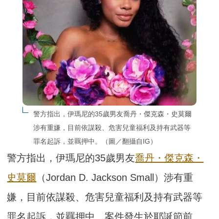
警方指出，伊瑪尼的35歲男友喬丹・傑克森・史莫爾
涉有重嫌，目前依謀殺、危害兒童福利及持有武器等
罪名起訴，並羈押中。（圖／翻攝自IG）
警方指出，伊瑪尼的35歲男友
喬丹・傑克森・
史莫爾
（Jordan D. Jackson Small）涉有重
嫌，目前依謀殺、危害兒童福利及持有武器等
罪名起訴，並羈押中。案件發生於耶誕節前