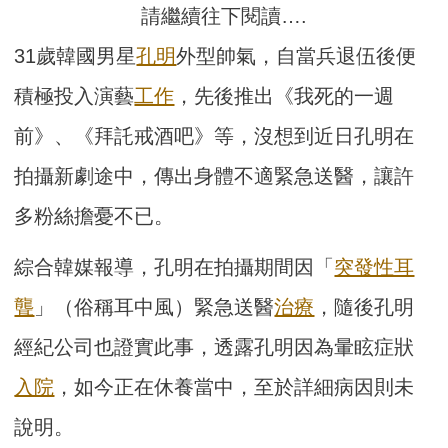
請繼續往下閱讀….
31歲韓國男星
孔明
外型帥氣，自當兵退伍後便
積極投入演藝
工作
，先後推出《我死的一週
前》、《拜託戒酒吧》等，沒想到近日孔明在
拍攝新劇途中，傳出身體不適緊急送醫，讓許
多粉絲擔憂不已。
綜合韓媒報導，孔明在拍攝期間因「
突發性耳
聾
」（俗稱耳中風）緊急送醫
治療
，隨後孔明
經紀公司也證實此事，透露孔明因為暈眩症狀
入院
，如今正在休養當中，至於詳細病因則未
說明。