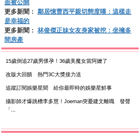
面被公開
更多新聞：
鄰居憶曹西平親切態度嘆：這樣走
是幸福的
更多新聞：
林俊傑正妹女友身家被挖：坐擁多
間房產
15歲倒追27歲男懷孕！36歲美魔女當阿嬤了
改版大回饋 熱門3C大獎接力送
追蹤訂閱娛樂星聞 給你最即時的娛樂星鮮事
攝影師才爆跳槽李多慧！Joeman突憂建文離職 發聲
「...