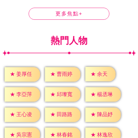
更多焦點+
熱門人物
★
余天
★
姜厚任
★
曹雨婷
★
李亞萍
★
邱瓈寬
★
楊丞琳
★
王心凌
★
田路路
★
陳品妤
★
吳宗憲
★
林春銘
★
林逸欣