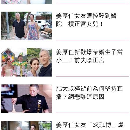
姜厚任女友遭控殺到醫
院 槓正宮女兒！
姜厚任新歡爆帶婚生子當
小三！前夫嗆正宮
肥大叔猝逝前為何堅持直
播？網悲曝這原因
姜厚任女友「3碩1博」爆