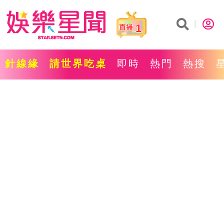
1
針線緣
請世界吃桌
即時
熱門
熱搜