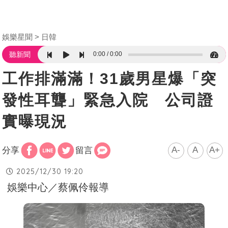
娛樂星聞
日韓
0:00
0:00
聽新聞
工作排滿滿！31歲男星爆「突
發性耳聾」緊急入院 公司證
實曝現況
A-
A
A+
分享
留言
2025/12/30 19:20
娛樂中心／蔡佩伶報導