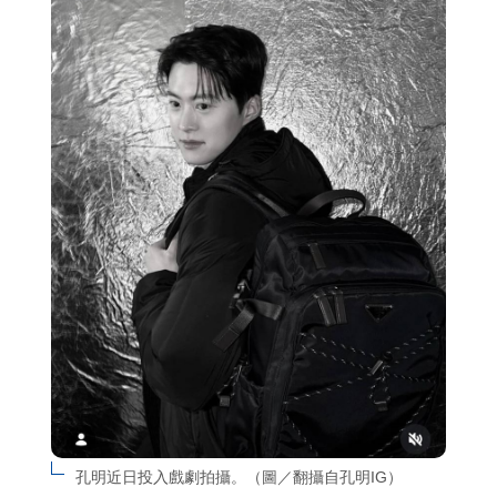
孔明近日投入戲劇拍攝。（圖／翻攝自孔明IG）