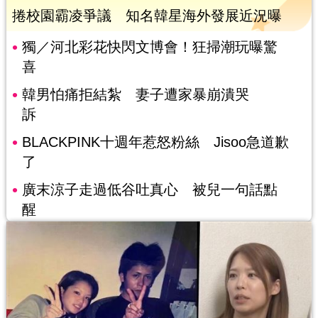
捲校園霸凌爭議 知名韓星海外發展近況曝
獨／河北彩花快閃文博會！狂掃潮玩曝驚
喜
韓男怕痛拒結紮 妻子遭家暴崩潰哭
訴
BLACKPINK十週年惹怒粉絲 Jisoo急道歉
了
廣末涼子走過低谷吐真心 被兒一句話點
醒