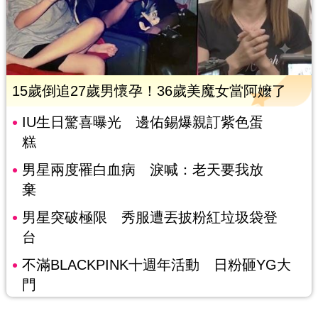
15歲倒追27歲男懷孕！36歲美魔女當阿嬤了
IU生日驚喜曝光 邊佑錫爆親訂紫色蛋
糕
男星兩度罹白血病 淚喊：老天要我放
棄
男星突破極限 秀服遭丟披粉紅垃圾袋登
台
不滿BLACKPINK十週年活動 日粉砸YG大
門