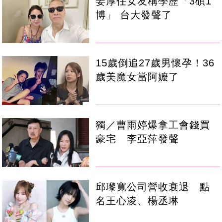
姜厚任女友稱學歷「3碩1
博」 台大發聲了
15歲倒追27歲男懷孕！36
歲美魔女當阿嬤了
獨／曹雨婷爆拿工會錢買
豪宅 李亞萍發聲
邱瓈寬公司營收衰退 點
名王心凌、楊丞琳