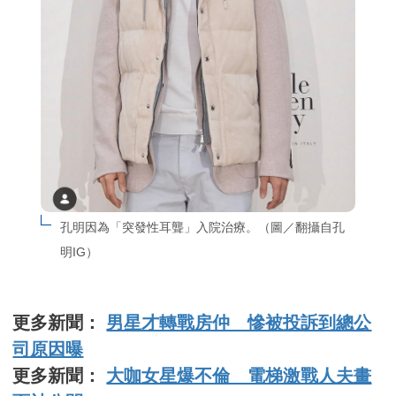
孔明因為「突發性耳聾」入院治療。（圖／翻攝自孔
明IG）
更多新聞：
男星才轉戰房仲 慘被投訴到總公
司原因曝
更多新聞：
大咖女星爆不倫 電梯激戰人夫畫