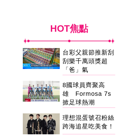
HOT焦點
台彩父親節推新刮
刮樂千萬頭獎超
「爸」氣
8國球員齊聚高
雄 Formosa 7s
掀足球熱潮
理想混蛋號召粉絲
跨海追星吃美食！