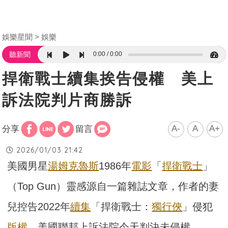
娛樂星聞
娛樂
0:00
0:00
聽新聞
捍衛戰士續集挨告侵權 美上
訴法院判片商勝訴
A-
A
A+
分享
留言
2026/01/03 21:42
美國男星
湯姆克魯斯
1986年
電影
「
捍衛戰士
」
（Top Gun）靈感源自一篇雜誌文章，作者的妻
兒控告2022年
續集
「捍衛戰士：
獨行俠
」侵犯
版權
，美國聯邦上訴法院今天判決未侵權。