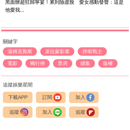
黑面辦超狂歸寧宴！累到險虛脫 愛女感動發聲：這是
他愛我...
關鍵字
湯姆克魯斯
派拉蒙影業
捍衛戰士
電影
獨行俠
票房
續集
版權
追蹤娛樂星聞
下載APP
訂閱
加入
追蹤
加入
追蹤