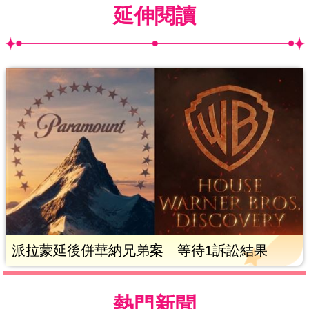
延伸閱讀
派拉蒙延後併華納兄弟案 等待1訴訟結果
熱門新聞