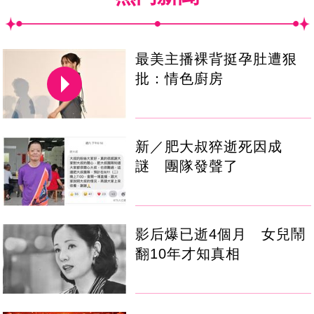
最美主播裸背挺孕肚遭狠
批：情色廚房
新／肥大叔猝逝死因成
謎 團隊發聲了
影后爆已逝4個月 女兒鬧
翻10年才知真相