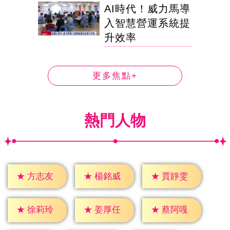
AI時代！威力馬導
入智慧營運系統提
升效率
更多焦點+
熱門人物
★
方志友
★
楊銘威
★
賈靜雯
★
徐莉玲
★
姜厚任
★
蔡阿嘎