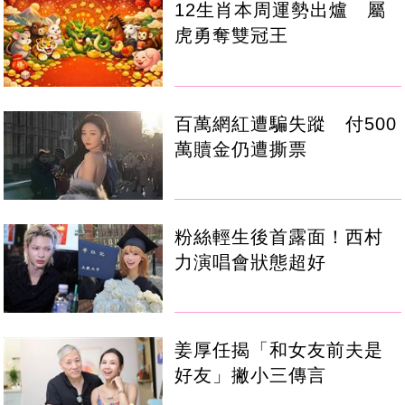
12生肖本周運勢出爐 屬
虎勇奪雙冠王
百萬網紅遭騙失蹤 付500
萬贖金仍遭撕票
粉絲輕生後首露面！西村
力演唱會狀態超好
姜厚任揭「和女友前夫是
好友」撇小三傳言