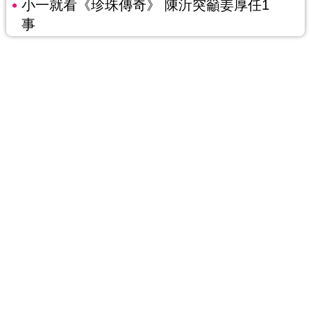
小一就看《珍珠傳奇》 陳沂突籲姜厚任1
事