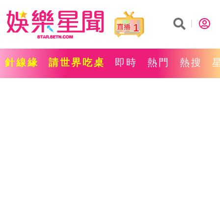
1
針線緣
請世界吃桌
即時
熱門
熱搜