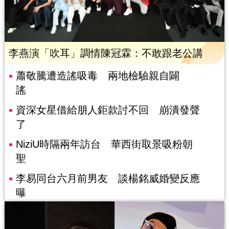
李燕演「吹耳」調情陳冠霖：不敢跟老公講
蕭敬騰遭造謠吸毒 兩地檢驗親自闢
謠
資深女星借給朋人鉅款討不回 崩潰發聲
了
NiziU時隔兩年訪台 華西街取景吸粉朝
聖
李易同台六月前男友 談楊銘威婚變反應
曝