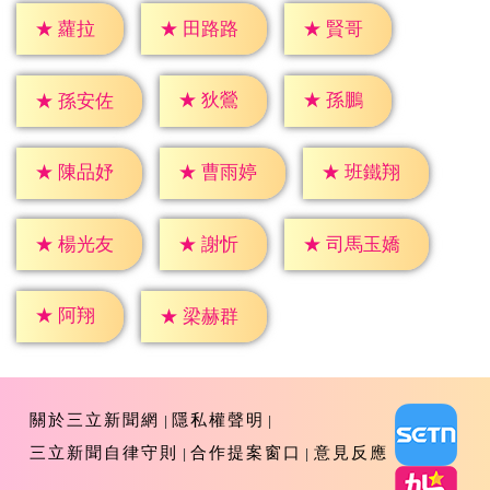
★
蘿拉
★
賢哥
★
田路路
★
狄鶯
★
孫鵬
★
孫安佐
★
陳品妤
★
曹雨婷
★
班鐵翔
★
謝忻
★
楊光友
★
司馬玉嬌
★
阿翔
★
梁赫群
關於三立新聞網
隱私權聲明
三立新聞自律守則
合作提案窗口
意見反應