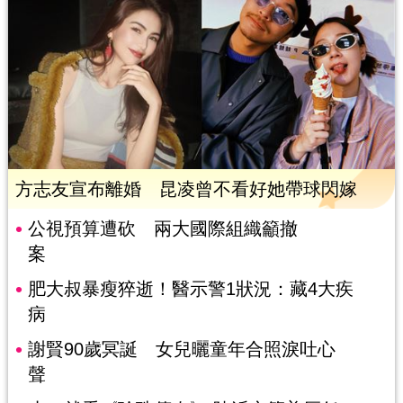
方志友宣布離婚 昆凌曾不看好她帶球閃嫁
公視預算遭砍 兩大國際組織籲撤
案
肥大叔暴瘦猝逝！醫示警1狀況：藏4大疾
病
謝賢90歲冥誕 女兒曬童年合照淚吐心
聲