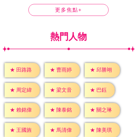
更多焦點+
熱門人物
★
田路路
★
曹雨婷
★
邱勝翊
★
巴鈺
★
周定緯
★
梁文音
★
賴銘偉
★
陳泰銘
★
關之琳
★
王國旌
★
馬清偉
★
陳美琪