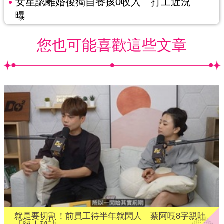
女星認離婚後獨自養孩0收入 打工近況
曝
您也可能喜歡這些文章
就是要切割！前員工待半年就閃人 蔡阿嘎8字親吐