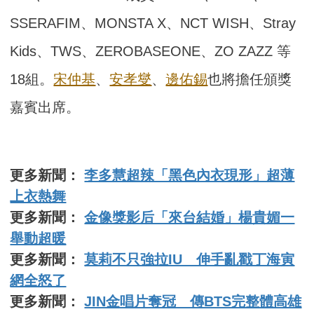
SSERAFIM、MONSTA X、NCT WISH、Stray
Kids、TWS、ZEROBASEONE、ZO ZAZZ 等
18組。
宋仲基
、
安孝燮
、
邊佑錫
也將擔任頒獎
嘉賓出席。
更多新聞：
李多慧超辣「黑色內衣現形」超薄
上衣熱舞
更多新聞：
金像獎影后「來台結婚」楊貴媚一
舉動超暖
更多新聞：
莫莉不只強拉IU 伸手亂戳丁海寅
網全怒了
更多新聞：
JIN金唱片奪冠 傳BTS完整體高雄