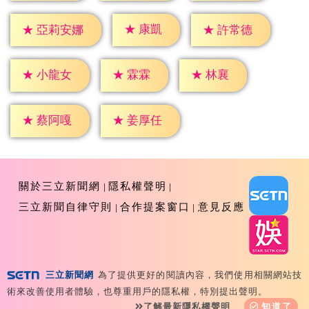
★
康凱
★
許常德
★
亞莉安娜
★
霖霖
★
林襄
★
小龍女
★
蔡阿嘎
★
姜厚任
關於三立新聞網
隱私權聲明
三立新聞自律守則
合作提案窗口
意見反應
三立新聞網
為了提供更好的閱讀內容，我們使用相關網站技
Copyright ©2026 Sanlih E-Television All Rights
術來改善使用者體驗，也尊重用戶的隱私權，特別提出聲明。
Reserved 版權所有 盜用必究 台北市內湖區舊宗路一段159
了解最新隱私權聲明
知道了