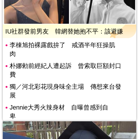
IU社群發前男友 韓網替她抱不平：該避嫌
李棟旭拍裸露戲拚了 戒酒半年狂操肌
肉
朴娜勑前經紀人遭起訴 曾索取巨額封口
費
獨／河北彩花現身味全主場 傳想來台發
展
Jennie大秀火辣身材 自曝曾感到自
卑