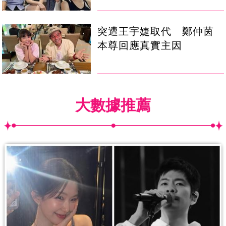
突遭王宇婕取代 鄭仲茵
本尊回應真實主因
大數據推薦