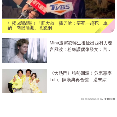
年撈5億鬧翻！「肥大叔」插刀嗆：要死一起死 車
禍「肉眼酒測」惹怒網
Mina遭霸凌輕生後扯出西村力發
言風波！粉絲護偶像發文：言論
遭惡意扭曲
《大熱門》強勢回歸！吳宗憲率
Lulu、陳漢典再合體 週末綜藝
大戰開打
Recommended by