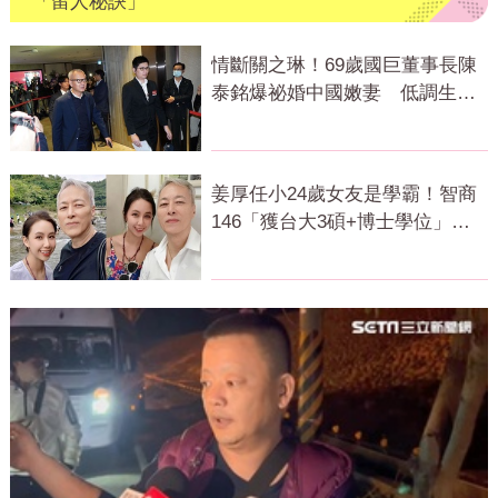
「留人秘訣」
情斷關之琳！69歲國巨董事長陳
泰銘爆祕婚中國嫩妻 低調生下2
千金
姜厚任小24歲女友是學霸！智商
146「獲台大3碩+博士學位」
超狂經歷曝