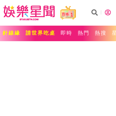
1
針線緣
請世界吃桌
即時
熱門
熱搜