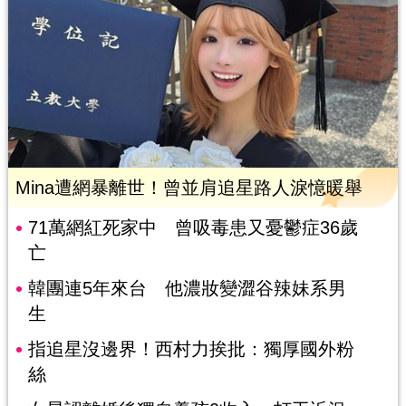
Mina遭網暴離世！曾並肩追星路人淚憶暖舉
71萬網紅死家中 曾吸毒患又憂鬱症36歲
亡
韓團連5年來台 他濃妝變澀谷辣妹系男
生
指追星沒邊界！西村力挨批：獨厚國外粉
絲