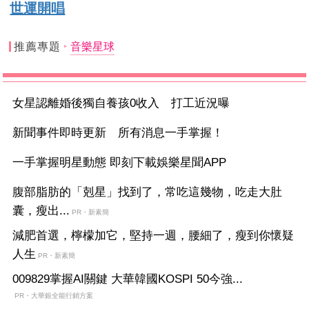
世運開唱
推薦專題
音樂星球
女星認離婚後獨自養孩0收入 打工近況曝
新聞事件即時更新 所有消息一手掌握！
一手掌握明星動態 即刻下載娛樂星聞APP
腹部脂肪的「剋星」找到了，常吃這幾物，吃走大肚
囊，瘦出...
PR・新素簡
減肥首選，檸檬加它，堅持一週，腰細了，瘦到你懷疑
人生
PR・新素簡
009829掌握AI關鍵 大華韓國KOSPI 50今強...
PR・大華銀全能行銷方案