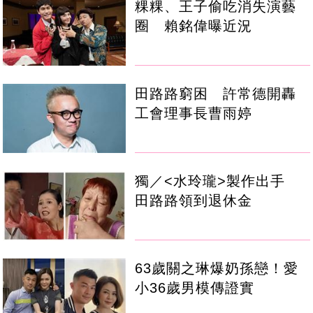
粿粿、王子偷吃消失演藝
圈 賴銘偉曝近況
田路路窮困 許常德開轟
工會理事長曹雨婷
獨／<水玲瓏>製作出手
田路路領到退休金
63歲關之琳爆奶孫戀！愛
小36歲男模傳證實