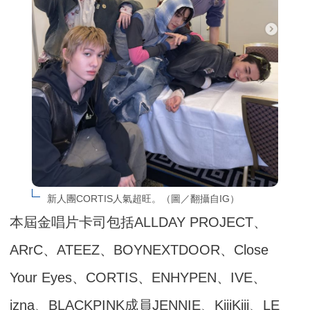
新人團CORTIS人氣超旺。（圖／翻攝自IG）
本屆金唱片卡司包括ALLDAY PROJECT、
ARrC、ATEEZ、BOYNEXTDOOR、Close
Your Eyes、CORTIS、ENHYPEN、IVE、
izna、BLACKPINK成員JENNIE、KiiiKiii、LE