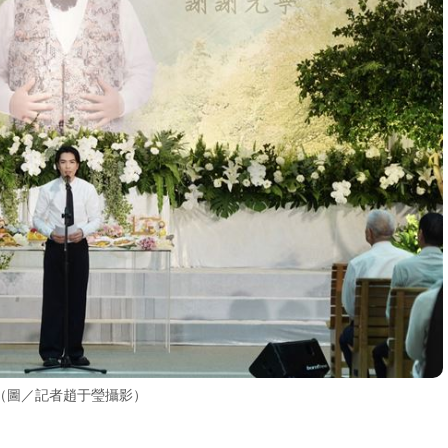
（圖／記者趙于瑩攝影）