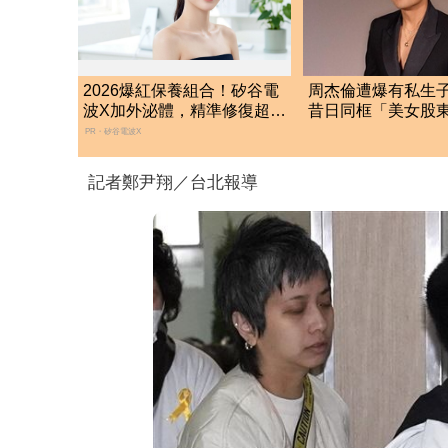
2026爆紅保養組合！矽谷電
周杰倫遭爆有私生
波X加外泌體，精準修復超有
昔日同框「美女股
感
照」 杰威爾發聲
PR・矽谷電波X
記者鄭尹翔／台北報導