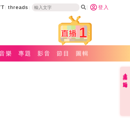
YT
threads
登入
1
音樂
專題
影音
節目
圖輯
直播✦活動