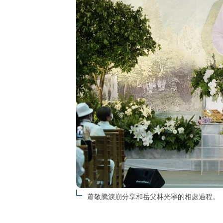
蕭敬騰淚崩分享和岳父林光寧的相處過程。