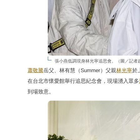
張小燕低調現身林光寧追思會。（圖／記者
蕭敬騰
岳父、林有慧（Summer）父親
林光寧
於
在台北市懷愛館舉行追思紀念會，現場湧入眾多
到場致意。