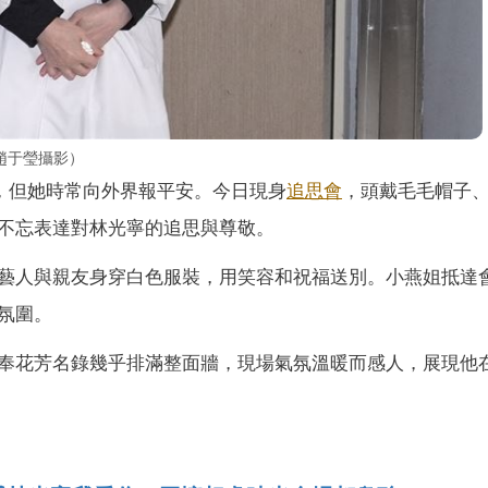
趙于瑩攝影）
慮，但她時常向外界報平安。今日現身
追思會
，頭戴毛毛帽子
不忘表達對林光寧的追思與尊敬。
藝人與親友身穿白色服裝，用笑容和祝福送別。小燕姐抵達
氛圍。
奉花芳名錄幾乎排滿整面牆，現場氣氛溫暖而感人，展現他