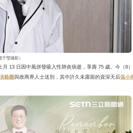
趙于瑩攝影）
上月 13 日因中風併發吸入性肺炎病逝，享壽 75 歲。今（8
演藝圈
與政商界人士送別，其中許久未露面的資深天后
張小