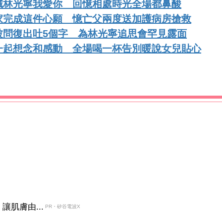
喊林光寧我愛你 回憶相處時光全場都鼻酸
家完成這件心願 憶亡父兩度送加護病房搶救
被問復出吐5個字 為林光寧追思會罕見露面
一起想念和感動 全場喝一杯告別暖說女兒貼心
肌膚由...
PR・矽谷電波X