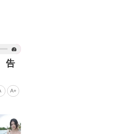
 告
A
A+