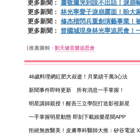
更多新聞：
蕭敬騰哭到說不出話！淚崩
更多新聞：
林光寧愛子淚崩露面！盼大
更多新聞：
修杰楷閃兵重創演藝事業！
更多新聞：
曾國城現身林光寧追思會！
推薦圖輯
劉天健音樂追思會
46歲料理網紅肥大叔逝！月業績千萬3心法
新聞事件即時更新 所有消息一手掌握！
明星講師親授！醒吾三立學院打造影視新星
一手掌握明星動態 即刻下載娛樂星聞APP
拒絕無效醫美！皮膚專科醫師大推：矽谷電波 X 讓