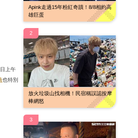
Apink走過15年粉紅奇蹟！8/8相約高
雄巨蛋
2
）日上午
燕
也特別
放火垃圾山找相機！民宿稱誤認按摩
棒網怒
3