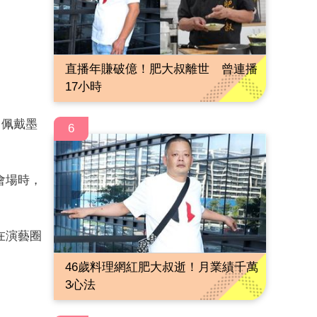
直播年賺破億！肥大叔離世 曾連播
17小時
、佩戴墨
6
會場時，
在演藝圈
46歲料理網紅肥大叔逝！月業績千萬
3心法