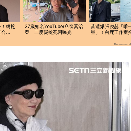
子！網挖
27歲知名YouTuber命喪喬治
昔遭爆張凌赫「唯
東合
亞 二度屍檢死因曝光
星」！白鹿工作室
了
聲明 秒衝熱搜
Recommend