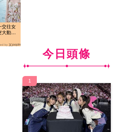
一交往女
突大動作
ed by
今日頭條
1