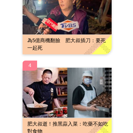
為5億商機翻臉 肥大叔插刀：要死
一起死
4
肥大叔逝！推黑蒜入菜：吃藥不如吃
對食物