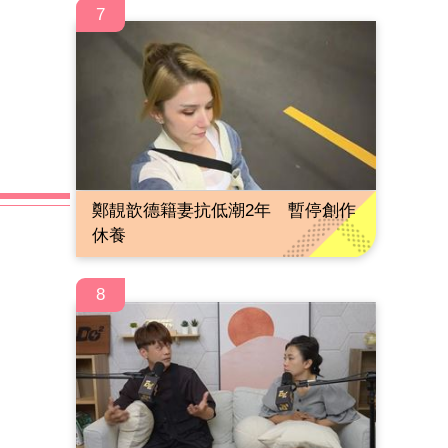
7
鄭靚歆德籍妻抗低潮2年 暫停創作
休養
8