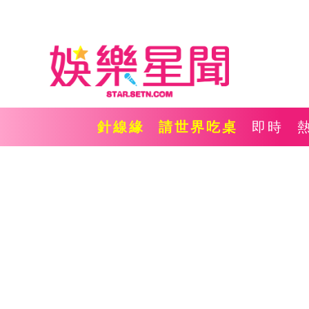
針線緣
請世界吃桌
即時