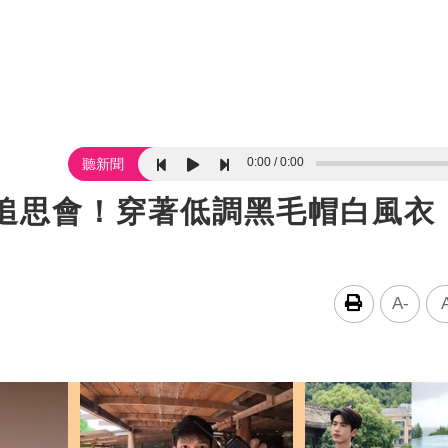
0:00
0:00
聽新聞
身追思會！穿著低調黑毛帽白風衣
A-