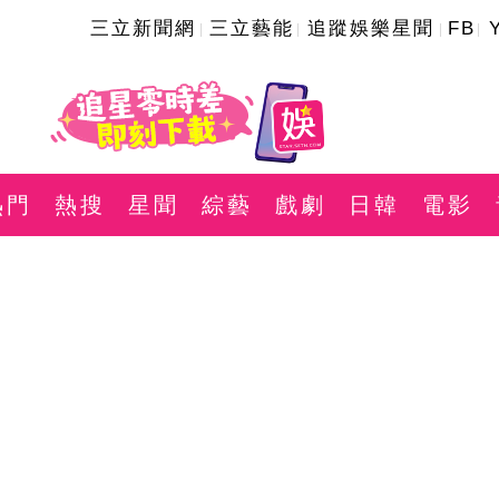
三立新聞網
三立藝能
追蹤娛樂星聞
FB
熱門
熱搜
星聞
綜藝
戲劇
日韓
電影