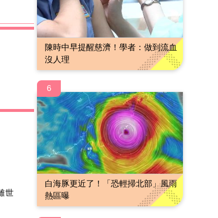
陳時中早提醒慈濟！學者：做到流血
沒人理
6
白海豚更近了！「恐輕掃北部」風雨
叔離世
熱區曝