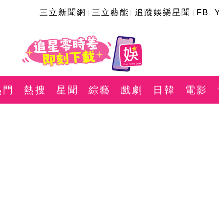
三立新聞網
三立藝能
追蹤娛樂星聞
FB
熱門
熱搜
星聞
綜藝
戲劇
日韓
電影