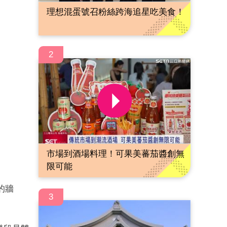
理想混蛋號召粉絲跨海追星吃美食！
2
市場到酒場料理！可果美蕃茄醬創無
限可能
的牆
3