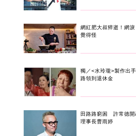
網紅肥大叔猝逝！網淚
覺得怪
獨／<水玲瓏>製作出
路領到退休金
田路路窮困 許常德開
理事長曹雨婷