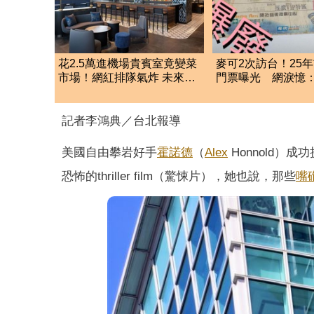
花2.5萬進機場貴賓室竟變菜
麥可2次訪台！25
市場！網紅排隊氣炸 未來恐
門票曝光 網淚憶
改動態收費
了
記者李鴻典／台北報導
美國自由攀岩好手
霍諾德
（
Alex
Honnold）
恐怖的thriller film（驚悚片），她也說，那些
嘴