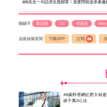
486先生一句話求生慾歸零！老婆問前追求者邀約
關鍵字
霍諾德
101
胡采蘋
Alex
追蹤娛樂星聞
下載APP
訂閱
46歲料理網紅肥大叔
績千萬3心法