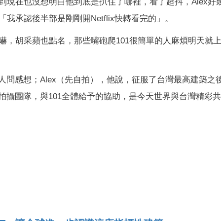
現在也沒想明白他到底是扒住了哪裡，看了超抖，Alex好
承認後半部是剛剛開Netflix快轉看完的」。
嚇，胡采蘋也點名，那些嘴砲爬101很簡單的人麻煩明天就
持人問感想；Alex（先自拍），他說，征服了台灣最高建築之
和拍攝團隊，與101全體給予的協助，是今天世界與台灣精彩