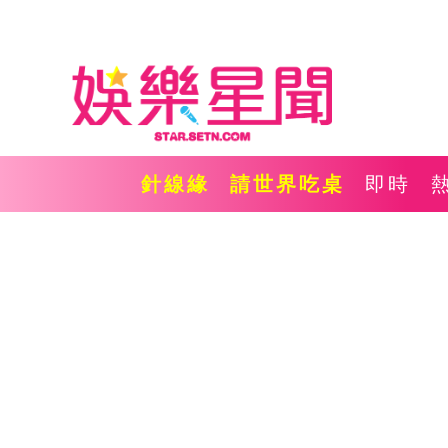
針線緣
請世界吃桌
即時