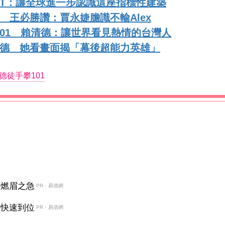
AIT：讓全球進一步認識這座指標性建築
 王必勝讚：賈永婕膽識不輸Alex
獨攀101 賴清德：讓世界看見熱情的台灣人
諾德 她看畫面揭「幕後超能力英雄」
德徒手攀101
決燃眉之急
PR・易借網
金快速到位
PR・易借網