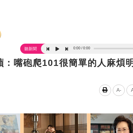
0:00
0:00
聽新聞
：嘴砲爬101很簡單的人麻煩
A-