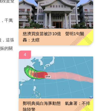
幾段是雙
上，千萬
慈濟買疫苗被詐10億 聲明1句醫
後，這張
轟：太瞎
共振的關
4
鄭明典揭白海豚動態 氣象署：不排
除陸警