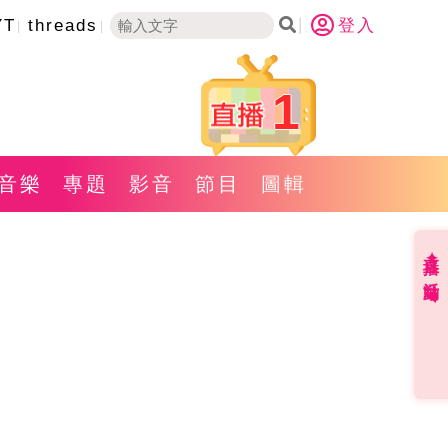
YT
threads
登入
1
音樂
專題
影音
節目
圖輯
直播✦活動