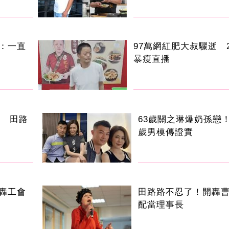
：一直
97萬網紅肥大叔驟逝 
暴瘦直播
手 田路
63歲關之琳爆奶孫戀！
歲男模傳證實
轟工會
田路路不忍了！開轟
配當理事長