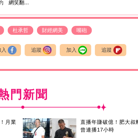
 網笑翻...
杜承哲
財經網美
嘴砲
加入
追蹤
加入
追蹤
熱門新聞
逝！月業
直播年賺破億！肥大
曾連播17小時