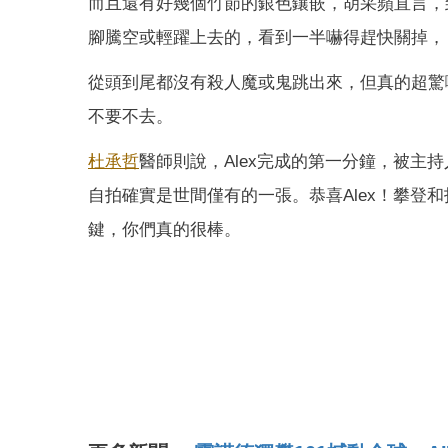
而且還有好幾個竹節的銀色鑲嵌，胡采蘋直言，到
腳騰空或輕躍上去的，看到一半嚇得趕快關掉，「我
從頭到尾都沒有殺人魔或鬼跳出來，但真的超驚
不要不去。
杜承哲
醫師則說，Alex完成的第一分鐘，被主
自拍確實是世間僅有的一張。恭喜Alex！攀登
鍵，你們真的很棒。