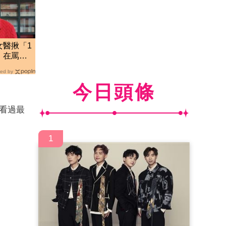
女醫揪「1
：在罵惡
ed by
今日頭條
看過最
1