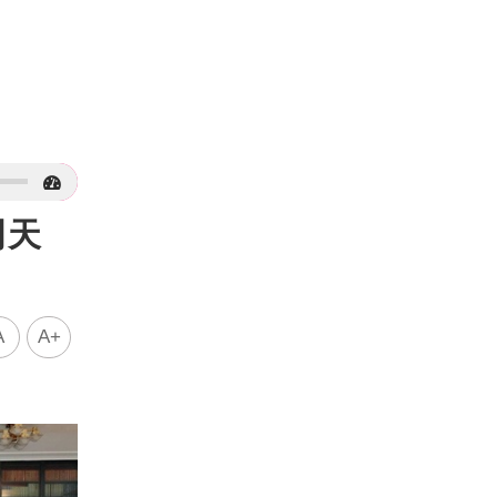
明天
A
A+