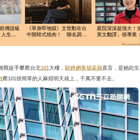
年前傳說級
《單身即地獄》文世勳在台
庭院深深超強大！
：人生值
中開韓式燒肉！ 聯名調酒
英文翻譯」很專業
必喝、菜單一次看
婆婆
Recommend
成功挑戰徒手攀爬台北
101
大樓，
財經網美
胡采蘋
直言，是她此生
砲
爬101很簡單的人麻煩明天就上，千萬不要不去。