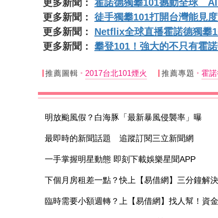
更多新聞：
霍諾德獨攀101撼動全球 
更多新聞：
徒手獨攀101打開台灣能見度
更多新聞：
Netflix全球直播霍諾德
更多新聞：
攀登101！強大的不只有霍
推薦圖輯
2017台北101煙火
推薦專題
霍諾
明放颱風假？白海豚「最新暴風侵襲率」曝
最即時的新聞話題 追蹤訂閱三立新聞網
一手掌握明星動態 即刻下載娛樂星聞APP
下個月房租差一點？快上【易借網】三分鐘解
臨時需要小額週轉？上【易借網】找人幫！資