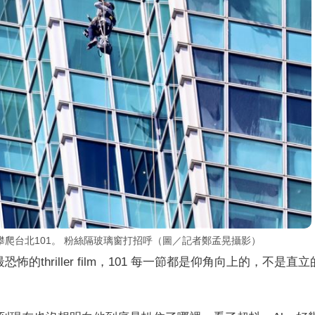
）挑戰攀爬台北101。 粉絲隔玻璃窗打招呼（圖／記者鄭孟晃攝影）
thriller film，101 每一節都是仰角向上的，不是直立