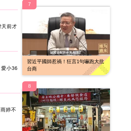
7
2天前才
習近平國師惹禍！狂言1句嚇跑大批
愛小36
台商
8
曹雨婷不