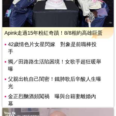
Apink走過15年粉紅奇蹟！8/8相約高雄巨蛋
42歲情色片女星閃嫁 對象是前職棒投
手
獨／田路路生活陷困境！女歌手超狂暖舉
曝
父親出軌自己閨密！鐵肺歌后辛酸人生曝
光
金正烈酗酒頻闖禍 曝與台籍妻離婚內
幕