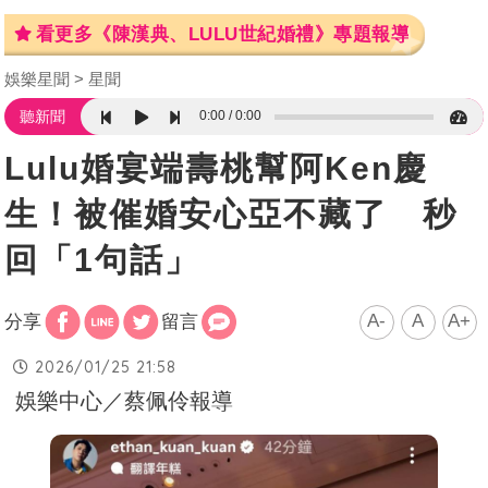
看更多《陳漢典、LULU世紀婚禮》專題報導
娛樂星聞
星聞
0:00
0:00
聽新聞
Lulu婚宴端壽桃幫阿Ken慶
生！被催婚安心亞不藏了 秒
回「1句話」
A-
A
A+
分享
留言
2026/01/25 21:58
娛樂中心／蔡佩伶報導