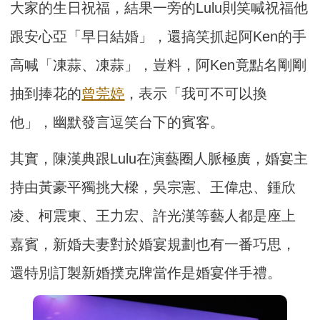
大家的生日祝福，結果一旁的Lulu則笑喊祝福他
跟安心亞「早日結婚」，還搞笑抓起阿Ken的手
高喊「凍蒜、凍蒜」，豈料，阿Ken竟點名剛剛
抽到捧花的
曾莞婷
，表示「我可不可以換
他」，幽默發言逗笑台下的賓客。
其實，陳漢典跟Lulu在演藝圈人脈極廣，婚宴主
持由黃豪平獨挑大樑，吳宗憲、王偉忠、鍾欣
凌、柯震東、王力宏、許光漢等藝人都是座上
嘉賓，新婚夫妻對於婚宴規劃也有一番巧思，
還特別訂製新婚撲克牌當作是婚宴伴手禮。