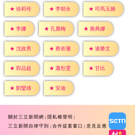
★
徐莉玲
★
李朝永
★
司馬玉嬌
★
李娜
★
孔麗梅
★
雅典娜
★
沈政男
★
蔡依珊
★
連勝文
★
甘比
★
郭品超
★
蕭彤雯
★
安迪
★
劉鑾雄
關於三立新聞網
隱私權聲明
三立新聞自律守則
合作提案窗口
意見反應