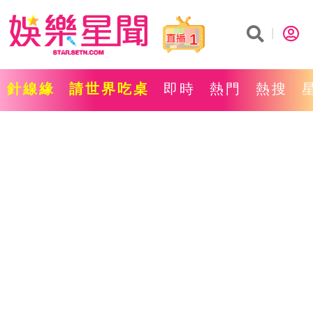
1
針線緣
請世界吃桌
即時
熱門
熱搜