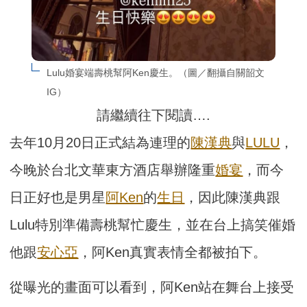
Lulu婚宴端壽桃幫阿Ken慶生。（圖／翻攝自關韶文
IG）
請繼續往下閱讀….
去年10月20日正式結為連理的
陳漢典
與
LULU
，
今晚於台北文華東方酒店舉辦隆重
婚宴
，而今
日正好也是男星
阿Ken
的
生日
，因此陳漢典跟
Lulu特別準備壽桃幫忙慶生，並在台上搞笑催婚
他跟
安心亞
，阿Ken真實表情全都被拍下。
從曝光的畫面可以看到，阿Ken站在舞台上接受