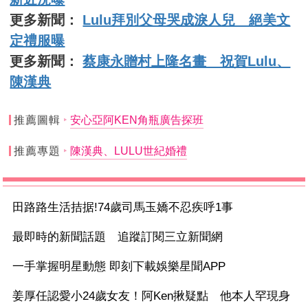
更多新聞：
Lulu拜別父母哭成淚人兒 絕美文
定禮服曝
更多新聞：
蔡康永贈村上隆名畫 祝賀Lulu、
陳漢典
推薦圖輯
安心亞阿KEN角瓶廣告探班
推薦專題
陳漢典、LULU世紀婚禮
田路路生活拮据!74歲司馬玉嬌不忍疾呼1事
最即時的新聞話題 追蹤訂閱三立新聞網
一手掌握明星動態 即刻下載娛樂星聞APP
姜厚任認愛小24歲女友！阿Ken揪疑點 他本人罕現身