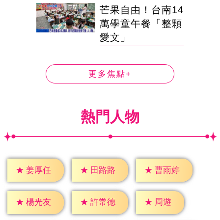
芒果自由！台南14
萬學童午餐「整顆
愛文」
更多焦點+
熱門人物
★
姜厚任
★
田路路
★
曹雨婷
★
周遊
★
楊光友
★
許常德