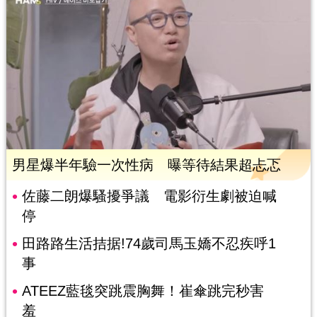
男星爆半年驗一次性病 曝等待結果超忐忑
佐藤二朗爆騷擾爭議 電影衍生劇被迫喊
停
田路路生活拮据!74歲司馬玉嬌不忍疾呼1
事
ATEEZ藍毯突跳震胸舞！崔傘跳完秒害
羞