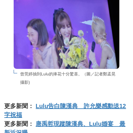
曾莞婷抽到Lulu的捧花十分驚喜。（圖／記者鄭孟晃
攝影)
更多新聞：
Lulu告白陳漢典 許允樂感動送12
字祝福
更多新聞：
唐禹哲現蹤陳漢典、Lulu婚宴 最
新近況曝