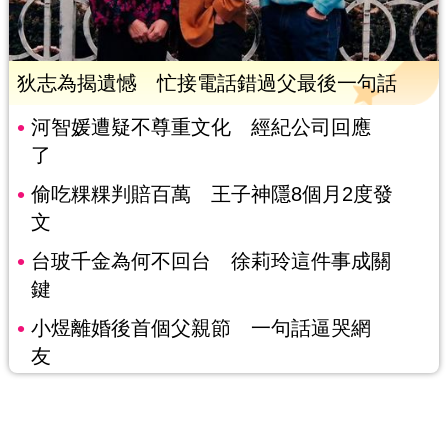
狄志為揭遺憾 忙接電話錯過父最後一句話
河智媛遭疑不尊重文化 經紀公司回應
了
偷吃粿粿判賠百萬 王子神隱8個月2度發
文
台玻千金為何不回台 徐莉玲這件事成關
鍵
小煜離婚後首個父親節 一句話逼哭網
友