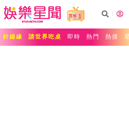
1
針線緣
請世界吃桌
即時
熱門
熱搜