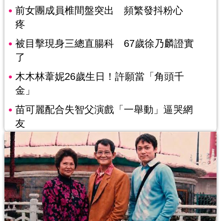
前女團成員椎間盤突出 頻繁發抖粉心
疼
被目擊現身三總直腸科 67歲徐乃麟證實
了
木木林葦妮26歲生日！許願當「角頭千
金」
苗可麗配合失智父演戲「一舉動」逼哭網
友