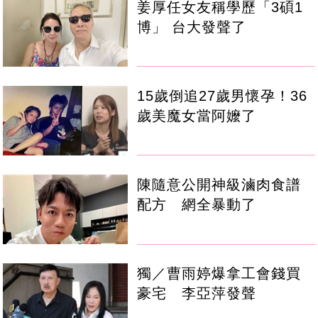
姜厚任女友稱學歷「3碩1
博」 台大發聲了
15歲倒追27歲男懷孕！36
歲美魔女當阿嬤了
陳隨意公開神級滷肉食譜
配方 網全暴動了
獨／曹雨婷爆拿工會錢買
豪宅 李亞萍發聲