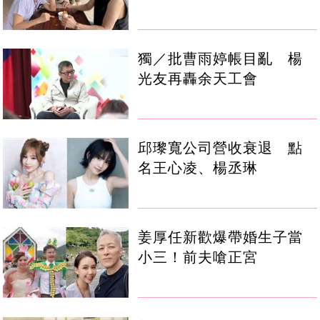
獨／批曹雨婷帳目亂 楊
光友再轟余天工會
邱瓈寬公司營收衰退 點
名王心凌、楊丞琳
姜厚任新歡爆帶婚生子當
小三！前夫嗆正宮