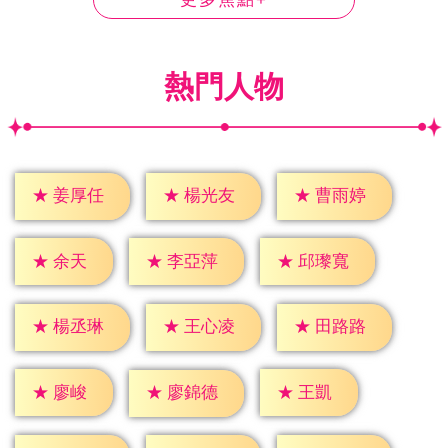
熱門人物
★
姜厚任
★
楊光友
★
曹雨婷
★
余天
★
李亞萍
★
邱瓈寬
★
楊丞琳
★
王心凌
★
田路路
★
廖峻
★
王凱
★
廖錦德