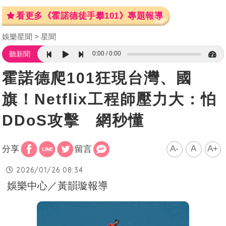
看更多《霍諾德徒手攀101》專題報導
娛樂星聞
星聞
0:00
0:00
聽新聞
霍諾德爬101狂現台灣、國
旗！Netflix工程師壓力大：怕
DDoS攻擊 網秒懂
A-
A
A+
分享
留言
2026/01/26 08:34
娛樂中心／黃韻璇報導