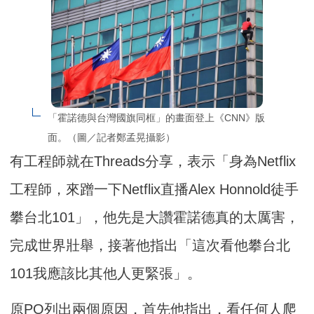
「霍諾德與台灣國旗同框」的畫面登上《CNN》版
面。（圖／記者鄭孟晃攝影）
有工程師就在Threads分享，表示「身為Netflix
工程師，來蹭一下Netflix直播Alex Honnold徒手
攀台北101」，他先是大讚霍諾德真的太厲害，
完成世界壯舉，接著他指出「這次看他攀台北
101我應該比其他人更緊張」。
原PO列出兩個原因，首先他指出，看任何人爬