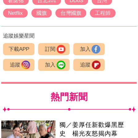
霍諾德
台北101
DDoS
台灣
Netflix
國旗
台灣國旗
工程師
追蹤娛樂星聞
下載APP
訂閱
加入
追蹤
加入
追蹤
熱門新聞
獨／姜厚任新歡爆黑歷
史 楊光友怒揭內幕