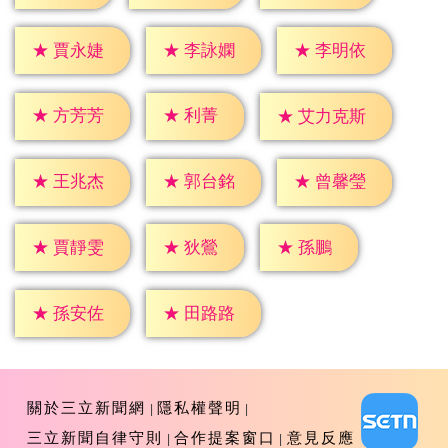
★
賈永婕
★
李詠嫻
★
李明依
★
利菁
★
方芳芳
★
艾力克斯
★
王兆杰
★
郭台銘
★
曾馨瑩
★
狄鶯
★
孫鵬
★
賈靜雯
★
孫安佐
★
田路路
關於三立新聞網
隱私權聲明
三立新聞自律守則
合作提案窗口
意見反應