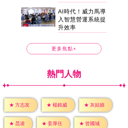
AI時代！威力馬導
入智慧營運系統提
升效率
更多焦點+
熱門人物
★
方志友
★
楊銘威
★
灰姑娘
★
昆凌
★
姜厚任
★
曾國城