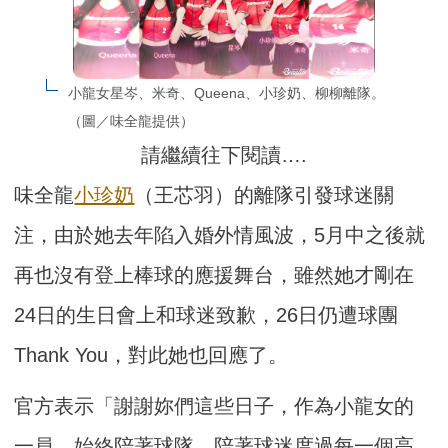
小龍女星岑、米奇、Queena、小珍奶、柳柳離隊。
（圖／味全龍提供）
請繼續往下閱讀….
味全龍
小珍奶
（王芯羽）的離隊引發球迷關
注，由於她去年陷入婚外情風波，5月中之後就
再也沒有登上棒球的應援舞台，雖然她才剛在
24日的生日會上和球迷致歉，26日仍遭球團
Thank You，對此她也回應了。
官方表示「謝謝妳們這些日子，作為小龍女的
一員，始終陪著球隊、陪著球迷度過每一個高