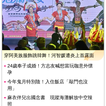
穿阿美族服飾跳韓舞！河智媛遭炎上首露面
24歲奉子成婚！方志友喊想當玩咖意外懷
孕
今年鬼月特別陰！入住飯店「敲門也沒
用」
麻衣伴兒出國念書 現蹤海灘解放中空辣
照