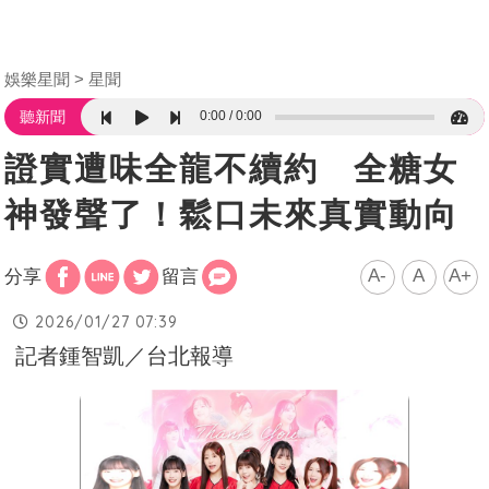
娛樂星聞
星聞
0:00
0:00
聽新聞
證實遭味全龍不續約 全糖女
神發聲了！鬆口未來真實動向
A-
A
A+
分享
留言
2026/01/27 07:39
記者鍾智凱／台北報導