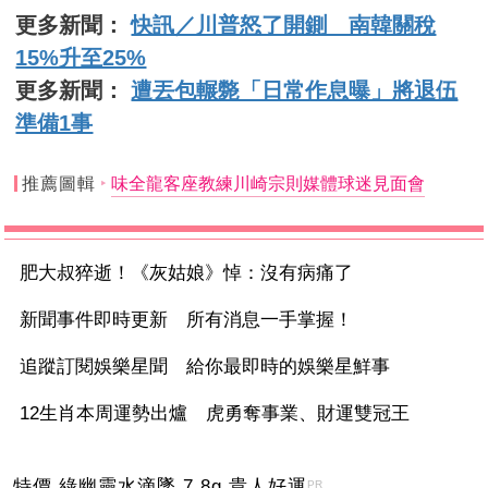
更多新聞：
快訊／川普怒了開鍘 南韓關稅
15%升至25%
更多新聞：
遭丟包輾斃「日常作息曝」將退伍
準備1事
推薦圖輯
味全龍客座教練川崎宗則媒體球迷見面會
肥大叔猝逝！《灰姑娘》悼：沒有病痛了
新聞事件即時更新 所有消息一手掌握！
追蹤訂閱娛樂星聞 給你最即時的娛樂星鮮事
12生肖本周運勢出爐 虎勇奪事業、財運雙冠王
特價 綠幽靈水滴墜 7.8g 貴人好運
PR