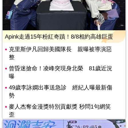
Apink走過15年粉紅奇蹟！8/8相約高雄巨蛋
克里斯伊凡回歸美國隊長 親曝被導演惡
整
曾昏迷搶命！凌峰突現身北榮 81歲近況
曝
49歲李詠嫻出事送急診 經紀人曝最新傷
勢
麥人杰奪金漫獎特別貢獻獎 秒問1句網笑
歪