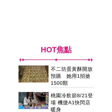
HOT焦點
不二坊蛋黃酥開放
預購 她用1招搶
1500顆
桃園冷飲節8/21登
場 機捷A1快閃店
暖身