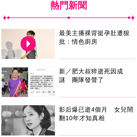
熱門新聞
最美主播裸背挺孕肚遭狠
批：情色廚房
新／肥大叔猝逝死因成
謎 團隊發聲了
影后爆已逝4個月 女兒鬧
翻10年才知真相