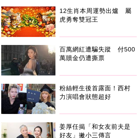
12生肖本周運勢出爐 屬
虎勇奪雙冠王
百萬網紅遭騙失蹤 付500
萬贖金仍遭撕票
粉絲輕生後首露面！西村
力演唱會狀態超好
姜厚任揭「和女友前夫是
好友」撇小三傳言