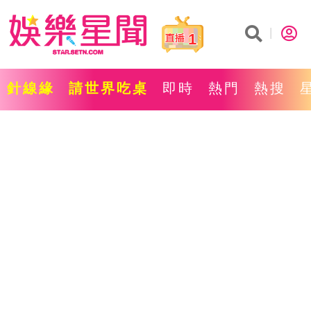
1
針線緣
請世界吃桌
即時
熱門
熱搜