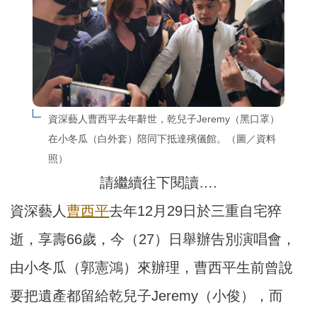
資深藝人曹西平去年辭世，乾兒子Jeremy（黑口罩）
在小冬瓜（白外套）陪同下抵達殯儀館。（圖／資料
照）
請繼續往下閱讀….
資深藝人
曹西平
去年12月29日於三重自宅猝
逝，享壽66歲，今（27）日舉辦告別演唱會，
由小冬瓜（郭憲鴻）來辦理，曹西平生前曾說
要把遺產都留給乾兒子Jeremy（小俊），而