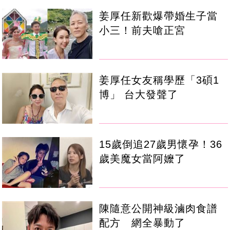
姜厚任新歡爆帶婚生子當
小三！前夫嗆正宮
姜厚任女友稱學歷「3碩1
博」 台大發聲了
15歲倒追27歲男懷孕！36
歲美魔女當阿嬤了
陳隨意公開神級滷肉食譜
配方 網全暴動了