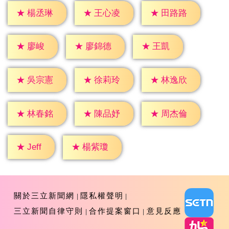
★
楊丞琳
★
王心凌
★
田路路
★
廖峻
★
王凱
★
廖錦德
★
吳宗憲
★
徐莉玲
★
林逸欣
★
林春銘
★
陳品妤
★
周杰倫
★
Jeff
★
楊紫瓊
關於三立新聞網
隱私權聲明
三立新聞自律守則
合作提案窗口
意見反應