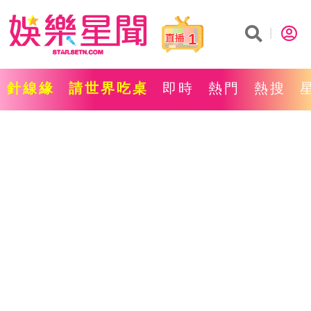
1
針線緣
請世界吃桌
即時
熱門
熱搜