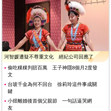
河智媛遭疑不尊重文化 經紀公司回應了
偷吃粿粿判賠百萬 王子神隱8個月2度發
文
台玻千金為何不回台 徐莉玲這件事成關
鍵
小煜離婚後首個父親節 一句話逼哭網
友