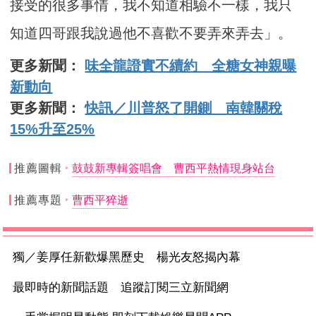
接受的很多事情，我不知道相驗不一樣，我只
知道四哥跟我說過他不喜歡不要弄來弄去」。
更多新聞：
味全龍證實不續約 全糖女神親曝
新動向
更多新聞：
快訊／川普怒了開鍘 南韓關稅
15%升至25%
推薦圖輯
鼓鼓新專輯簽唱會 曹西平熱情現身站台
推薦專題
曹西平猝逝
獨／姜厚任新歡爆黑歷史 楊光友怒揭內幕
最即時的新聞話題 追蹤訂閱三立新聞網