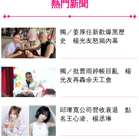
熱門新聞
獨／姜厚任新歡爆黑歷
史 楊光友怒揭內幕
獨／批曹雨婷帳目亂 楊
光友再轟余天工會
邱瓈寬公司營收衰退 點
名王心凌、楊丞琳