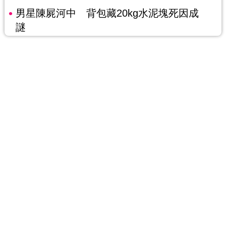
男星陳屍河中 背包藏20kg水泥塊死因成
謎