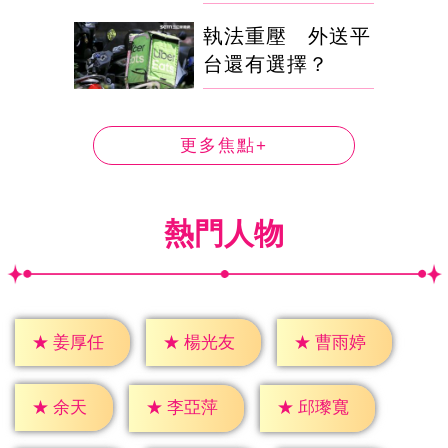
執法重壓 外送平
台還有選擇？
更多焦點+
熱門人物
★
姜厚任
★
楊光友
★
曹雨婷
★
余天
★
李亞萍
★
邱瓈寬