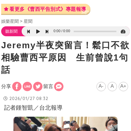
看更多《曹西平告別式》專題報導
娛樂星聞
星聞
0:00
0:00
聽新聞
Jeremy半夜突留言！鬆口不欲
相驗曹西平原因 生前曾說1句
話
A-
A
A+
分享
留言
2026/01/27 08:32
記者鍾智凱／台北報導