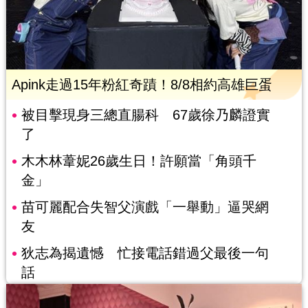
Apink走過15年粉紅奇蹟！8/8相約高雄巨蛋
被目擊現身三總直腸科 67歲徐乃麟證實
了
木木林葦妮26歲生日！許願當「角頭千
金」
苗可麗配合失智父演戲「一舉動」逼哭網
友
狄志為揭遺憾 忙接電話錯過父最後一句
話