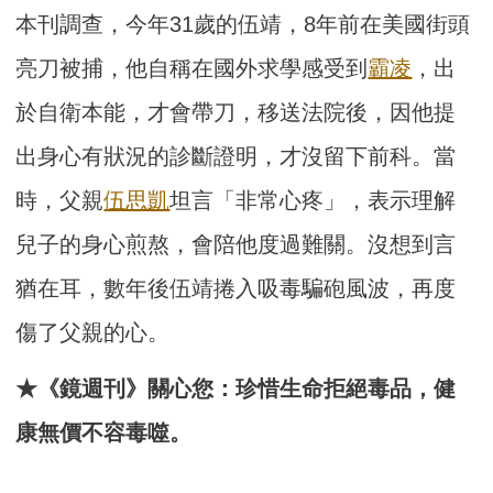
本刊調查，今年31歲的伍靖，8年前在美國街頭
亮刀被捕，他自稱在國外求學感受到
霸凌
，出
於自衛本能，才會帶刀，移送法院後，因他提
出身心有狀況的診斷證明，才沒留下前科。當
時，父親
伍思凱
坦言「非常心疼」，表示理解
兒子的身心煎熬，會陪他度過難關。沒想到言
猶在耳，數年後伍靖捲入吸毒騙砲風波，再度
傷了父親的心。
★《鏡週刊》關心您：珍惜生命拒絕毒品，健
康無價不容毒噬。