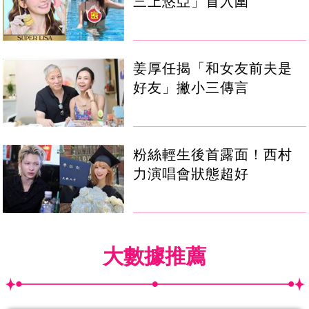
三上悠亞」首入圍
姜厚任揭「和女友前夫是
好友」撇小三傳言
粉絲輕生後首露面！西村
力演唱會狀態超好
大數據推薦