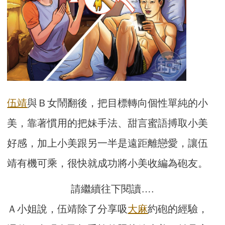
伍靖
與Ｂ女鬧翻後，把目標轉向個性單純的小
美，靠著慣用的把妹手法、甜言蜜語搏取小美
好感，加上小美跟另一半是遠距離戀愛，讓伍
靖有機可乘，很快就成功將小美收編為砲友。
請繼續往下閱讀….
Ａ小姐說，伍靖除了分享吸
大麻
約砲的經驗，