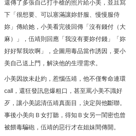
還傳了多張自己打手槍的照片給小美，並且寫
下「很想要、可以塞滿讓妳舒服、慢慢服侍
妳」傳給她，小美看完後回傳「沒有錢付（大
麻）」，伍靖則回應「我沒有要妳付錢」「妳
好好幫我吹啊」，企圖用毒品當作誘因，要小
美自己送上門，解決他的生理需求。
小美因故未赴約，惹惱伍靖，他不僅奪命連環
call，還狂發訊息爆粗口，甚至罵小美不識好
歹，讓小美認清伍靖真面目，決定與他斷聯。
事後小美向Ｂ女打聽，得知Ｂ女另一閨密也曾
被餵毒騙砲，伍靖的惡行才在姐妹間傳開。