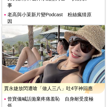
事
老高與小茉新片變Podcast 粉絲瘋猜原
因
賈永婕放閃遭嗆「做人三八」吐4字神回應
曾寶儀喊話拋棄疼痛羞恥 自身耐受度極
低