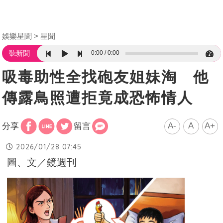
娛樂星聞
星聞
0:00
0:00
聽新聞
吸毒助性全找砲友姐妹淘 他
傳露鳥照遭拒竟成恐怖情人
A-
A
A+
分享
留言
2026/01/28 07:45
圖、文／鏡週刊