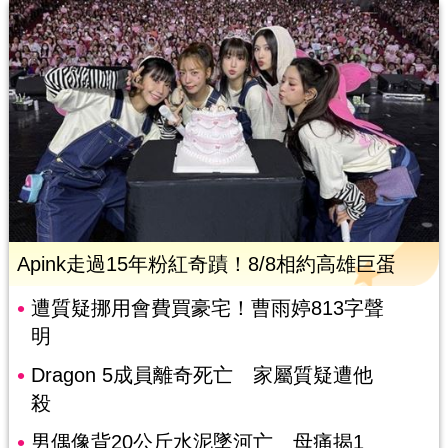
Apink走過15年粉紅奇蹟！8/8相約高雄巨蛋
遭質疑挪用會費買豪宅！曹雨婷813字聲
明
Dragon 5成員離奇死亡 家屬質疑遭他
殺
男偶像背20公斤水泥墜河亡 母痛揭1