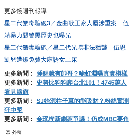
更多鏡週刊報導
星二代餵毒騙砲3／金曲歌王家人屢涉重案 伍
靖暴力襲警黑歷史也曝光
星二代餵毒騙砲／星二代光環非法獵豔 伍思
凱兒遭爆免費大麻誘女上床
更多新聞：
睡醒就有帥哥？喻虹淵曝真實模樣
更多新聞：
史努比狗狗爬台北101！4745萬人
看見國旗
更多新聞：
SJ始源柱子真的能吸財？粉絲實測
狂中獎
更多新聞：
金珉楔新劇惹爭議！仍成MBC要角
外稿