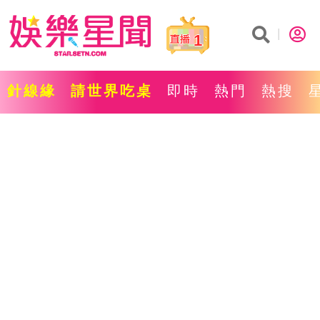
1
針線緣
請世界吃桌
即時
熱門
熱搜