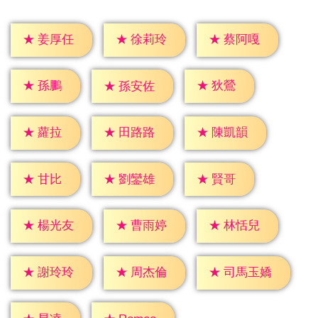
★
姜厚任
★
徐莉玲
★
蔡阿嘎
★
孫鵬
★
狄鶯
★
孫安佐
★
蘿拉
★
田路路
★
陳凱韻
★
甘比
★
賢哥
★
劉鑾雄
★
楊光友
★
曹雨婷
★
林恬兒
★
謝玲玲
★
周杰倫
★
司馬玉嬌