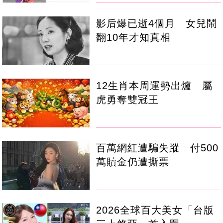
影后爆已逝4個月 女兒鬧
翻10年才知真相
12生肖本周運勢出爐 屬
虎勇奪雙冠王
百萬網紅遭騙失蹤 付500
萬贖金仍遭撕票
2026全球百大美女「台版