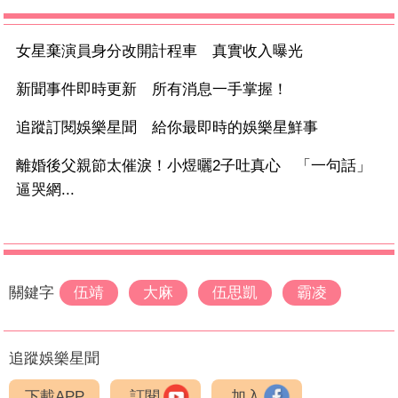
女星棄演員身分改開計程車 真實收入曝光
新聞事件即時更新 所有消息一手掌握！
追蹤訂閱娛樂星聞 給你最即時的娛樂星鮮事
離婚後父親節太催淚！小煜曬2子吐真心 「一句話」
逼哭網...
關鍵字
伍靖
大麻
伍思凱
霸凌
追蹤娛樂星聞
下載APP
訂閱
加入