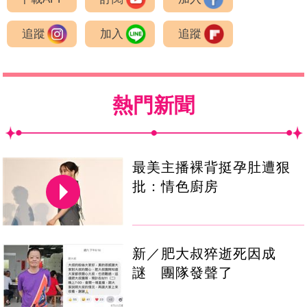
追蹤
加入
追蹤
熱門新聞
最美主播裸背挺孕肚遭狠
批：情色廚房
新／肥大叔猝逝死因成
謎 團隊發聲了