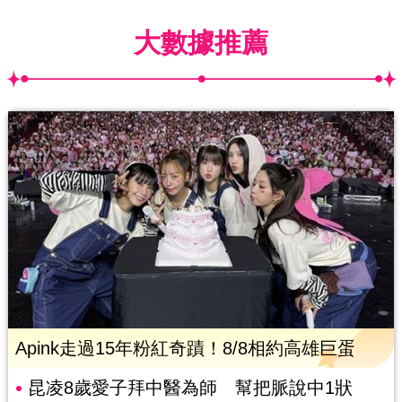
大數據推薦
Apink走過15年粉紅奇蹟！8/8相約高雄巨蛋
昆凌8歲愛子拜中醫為師 幫把脈說中1狀