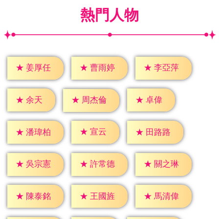
熱門人物
★
姜厚任
★
曹雨婷
★
李亞萍
★
余天
★
卓偉
★
周杰倫
★
宣云
★
潘瑋柏
★
田路路
★
吳宗憲
★
許常德
★
關之琳
★
陳泰銘
★
王國旌
★
馬清偉