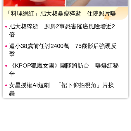
「料理網紅」肥大叔暴瘦猝逝 住院照片曝
肥大叔猝逝 廚房2事恐害罹癌風險增近2
倍
遭小38歲前任討2400萬 75歲影后強硬反
擊
《KPOP獵魔女團》團隊將訪台 曝爆紅秘
辛
女星授權AI短劇 「裙下仰拍視角」片挨
轟