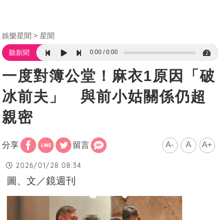
娛樂星聞
星聞
0:00
0:00
聽新聞
一度對簿公堂！麻衣1原因「破
冰前夫」 與前小姑關係仍超
親密
A-
A
A+
分享
留言
2026/01/28 08:34
圖、文／鏡週刊