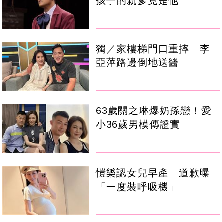
孩子的親爹竟是他
獨／家樓梯門口重摔 李
亞萍路邊倒地送醫
63歲關之琳爆奶孫戀！愛
小36歲男模傳證實
愷樂認女兒早產 道歉曝
「一度裝呼吸機」