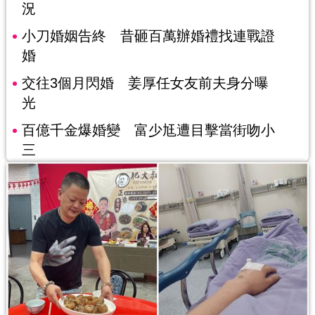
況
小刀婚姻告終 昔砸百萬辦婚禮找連戰證
婚
交往3個月閃婚 姜厚任女友前夫身分曝
光
百億千金爆婚變 富少尪遭目擊當街吻小
三