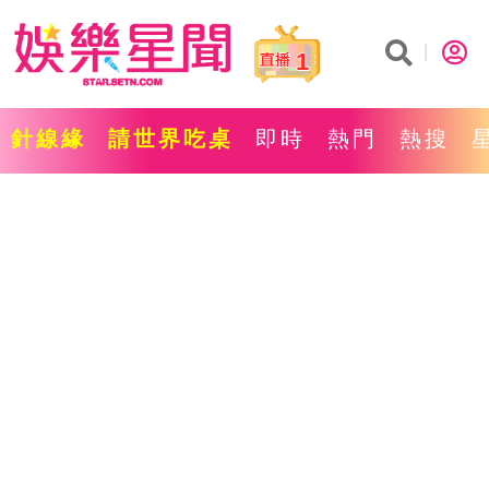
1
針線緣
請世界吃桌
即時
熱門
熱搜