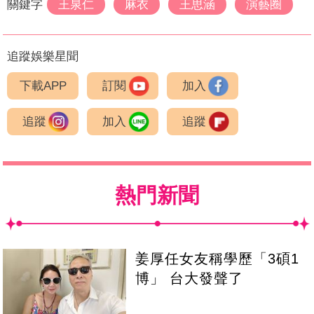
關鍵字
王泉仁
麻衣
王思涵
演藝圈
追蹤娛樂星聞
下載APP
訂閱
加入
追蹤
加入
追蹤
熱門新聞
姜厚任女友稱學歷「3碩1
博」 台大發聲了