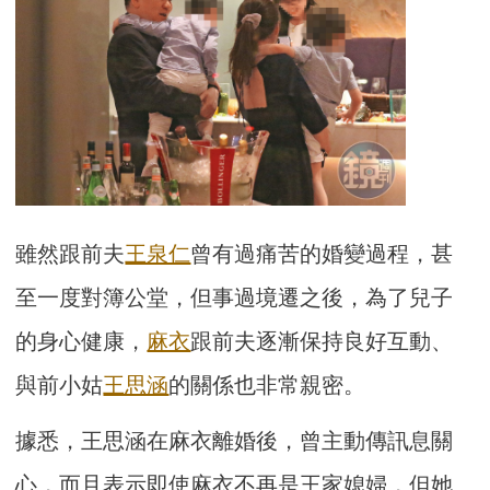
雖然跟前夫
王泉仁
曾有過痛苦的婚變過程，甚
至一度對簿公堂，但事過境遷之後，為了兒子
的身心健康，
麻衣
跟前夫逐漸保持良好互動、
與前小姑
王思涵
的關係也非常親密。
據悉，王思涵在麻衣離婚後，曾主動傳訊息關
心，而且表示即使麻衣不再是王家媳婦，但她