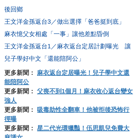
後回鄉
王文洋金孫返台3／做出選擇「爸爸挺到底」
麻衣憶父女相處「一事」讓他差點昏倒
王文洋金孫返台1／麻衣返台定居計劃曝光 讓
兒子學好中文「還能陪阿公」
更多新聞：
麻衣返台定居曝光！兒子學中文還
能陪阿公
更多新聞：
父喪不到1個月！麻衣收心返台變女
強人
更多新聞：
吸毒助性全翻車！他被拒後恐怖行
徑曝
更多新聞：
星二代光環獵豔！伍思凱兒免費大
麻誘女