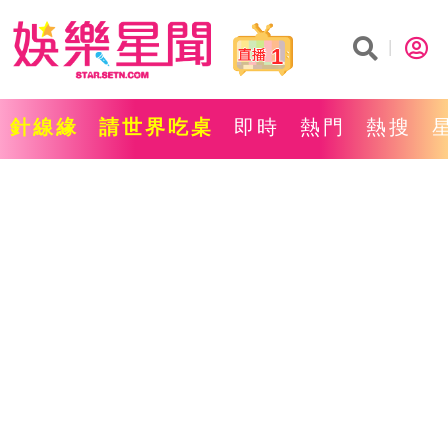
1
針線緣
請世界吃桌
即時
熱門
熱搜