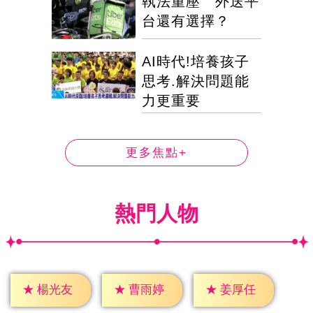
執法重壓 外送平
台還有選擇？
AI時代!培養孩子
思考.解決問題能
力更重要
更多焦點+
熱門人物
★
楊光友
★
曹雨婷
★
姜厚任