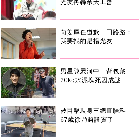
光友再轟余天工會
向姜厚任道歉 田路路：
我要找的是楊光友
男星陳屍河中 背包藏
20kg水泥塊死因成謎
被目擊現身三總直腸科
67歲徐乃麟證實了