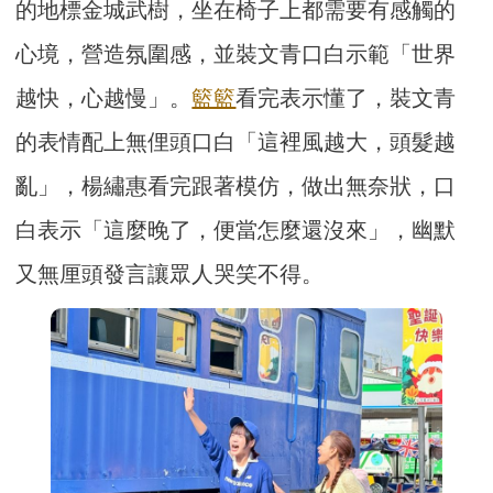
的地標金城武樹，坐在椅子上都需要有感觸的
心境，營造氛圍感，並裝文青口白示範「世界
越快，心越慢」。
籃籃
看完表示懂了，裝文青
的表情配上無俚頭口白「這裡風越大，頭髮越
亂」，楊繡惠看完跟著模仿，做出無奈狀，口
白表示「這麼晚了，便當怎麼還沒來」，幽默
又無厘頭發言讓眾人哭笑不得。