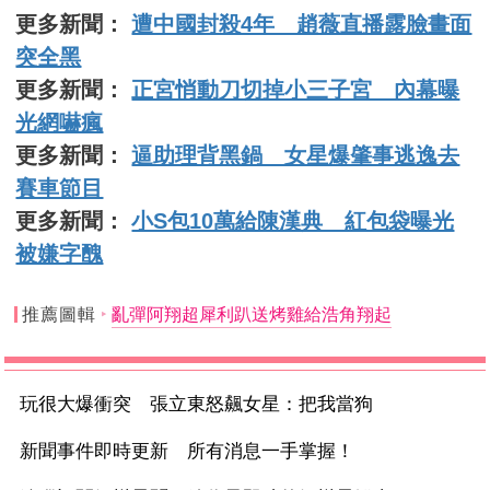
更多新聞：
遭中國封殺4年 趙薇直播露臉畫面
突全黑
更多新聞：
正宮悄動刀切掉小三子宮 內幕曝
光網嚇瘋
更多新聞：
逼助理背黑鍋 女星爆肇事逃逸去
賽車節目
更多新聞：
小S包10萬給陳漢典 紅包袋曝光
被嫌字醜
推薦圖輯
亂彈阿翔超犀利趴送烤雞給浩角翔起
玩很大爆衝突 張立東怒飆女星：把我當狗
新聞事件即時更新 所有消息一手掌握！