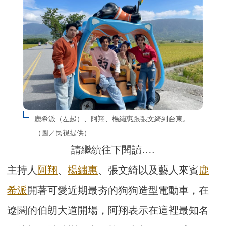
鹿希派（左起）、阿翔、楊繡惠跟張文綺到台東。
（圖／民視提供）
請繼續往下閱讀….
主持人
阿翔
、
楊繡惠
、張文綺以及藝人來賓
鹿
希派
開著可愛近期最夯的狗狗造型電動車，在
遼闊的伯朗大道開場，阿翔表示在這裡最知名