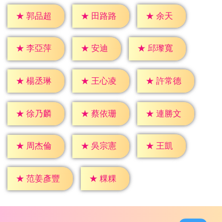
★
余天
★
郭品超
★
田路路
★
安迪
★
李亞萍
★
邱瓈寬
★
楊丞琳
★
王心凌
★
許常德
★
徐乃麟
★
蔡依珊
★
連勝文
★
王凱
★
周杰倫
★
吳宗憲
★
粿粿
★
范姜彥豐