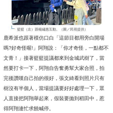
籃籃（左）跟楊繡惠互動。（圖／民視提供）
鹿希派也跟著模仿口白「這節目都用旁白開場
嗎?好奇怪喔!」阿翔說：「你才奇怪，一點都不
文青！」接著籃籃提議都來到金城武樹了，當
然要打卡一下，阿翔自告奮勇幫大家合照，拍
完後讚嘆自己拍的很好，張文綺看到照片只有
樹沒有半個人，當場提議要好好處理一下，眾
人直接把阿翔舉起來，假裝要拋到稻田中，惹
得阿翔連忙求饒喊停。