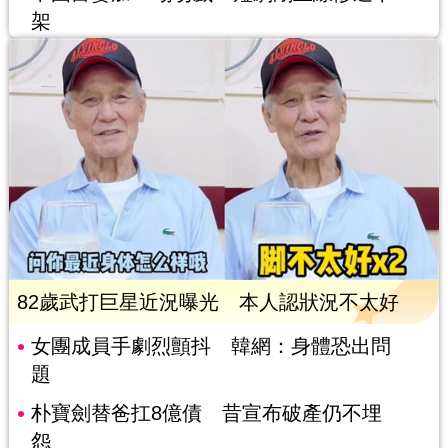
架
82歲武打巨星近況曝光 本人認狀況不太好
女團成員手劇烈顫抖 韓網：身體恐出問
題
朴寶劍替爸扛8億債 昔宣布破產仍不埋
怨