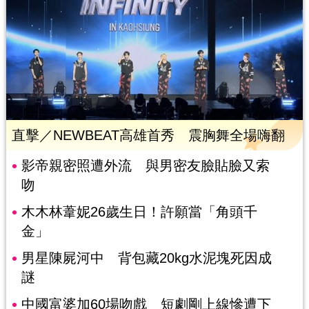
直擊／NEWBEAT高雄首秀 震胸舞全場嗨翻
影帝親密照遭外流 與男密友臉貼臉又索
吻
木木林葦妮26歲生日！許願當「角頭千
金」
男星陳屍河中 背包藏20kg水泥塊死因成
謎
中國富婆加60場吻戲 短劇剛上線慘遭下