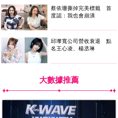
蔡依珊撕掉完美標籤 首
度認：我也會崩潰
邱瓈寬公司營收衰退 點
名王心凌、楊丞琳
大數據推薦