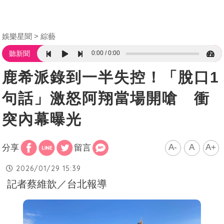
娛樂星聞
綜藝
0:00
0:00
聽新聞
鹿希派錄到一半失控！「脫口1
句話」激怒阿翔當場開嗆 衝
突內幕曝光
A-
A
A+
分享
留言
2026/01/29 15:39
記者蔡維歆／台北報導