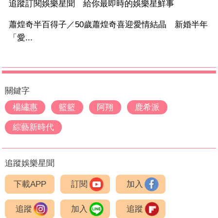
追蹤訂閱娛樂星聞 給你最即時的娛樂星鮮事
蕭煌奇半百得子／50歲蕭煌奇喜迎愛情結晶 新婚半年
「愛...
關鍵字
楊繡惠
籃籃
阿翔
鹿希派
綜藝新時代
追蹤娛樂星聞
下載APP
訂閱
加入
追蹤
加入
追蹤