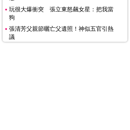
玩很大爆衝突 張立東怒飆女星：把我當
狗
張清芳父親節曬亡父遺照！神似五官引熱
議