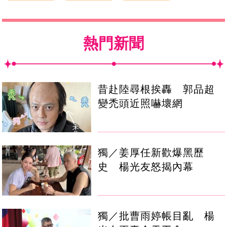
熱門新聞
昔赴陸尋根挨轟 郭品超
變禿頭近照嚇壞網
獨／姜厚任新歡爆黑歷
史 楊光友怒揭內幕
獨／批曹雨婷帳目亂 楊