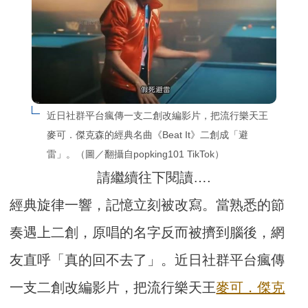
近日社群平台瘋傳一支二創改編影片，把流行樂天王
麥可．傑克森的經典名曲《Beat It》二創成「避
雷」。（圖／翻攝自popking101 TikTok）
請繼續往下閱讀….
經典旋律一響，記憶立刻被改寫。當熟悉的節
奏遇上二創，原唱的名字反而被擠到腦後，網
友直呼「真的回不去了」。近日社群平台瘋傳
一支二創改編影片，把流行樂天王
麥可．傑克