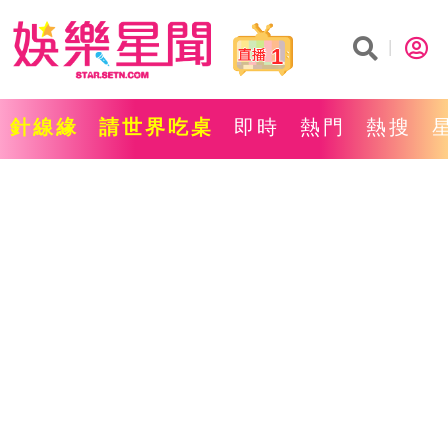
1
針線緣
請世界吃桌
即時
熱門
熱搜