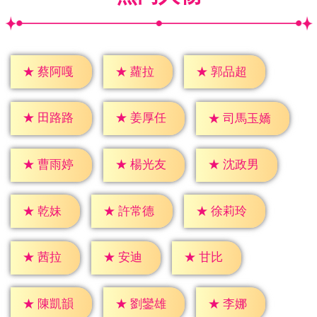
★
蘿拉
★
蔡阿嘎
★
郭品超
★
田路路
★
姜厚任
★
司馬玉嬌
★
曹雨婷
★
楊光友
★
沈政男
★
乾妹
★
許常德
★
徐莉玲
★
茜拉
★
安迪
★
甘比
★
李娜
★
陳凱韻
★
劉鑾雄