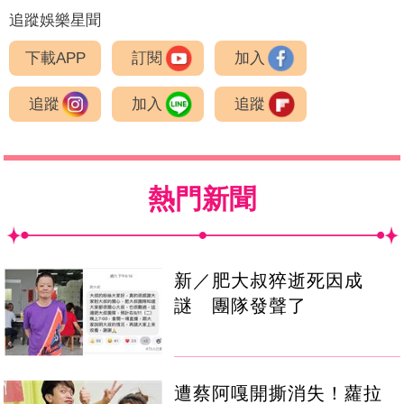
追蹤娛樂星聞
下載APP
訂閱
加入
追蹤
加入
追蹤
熱門新聞
新／肥大叔猝逝死因成
謎 團隊發聲了
遭蔡阿嘎開撕消失！蘿拉