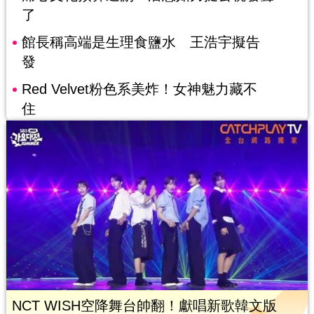
了
館長稱高端是生理食鹽水 王浩宇擬告
發
Red Velvet粉色系美炸！女神魅力藏不
住
NCT WISH空降舞台帥翻！獻唱新歌韓文版