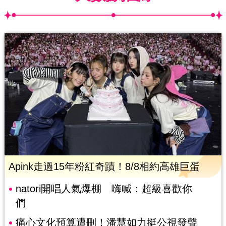
Apink走過15年粉紅奇蹟！8/8相約高雄巨蛋
natori開唱人氣爆棚 嗨喊：超級喜歡你
們
痛心文化預算遭刪！潘慧如力挺公視發聲