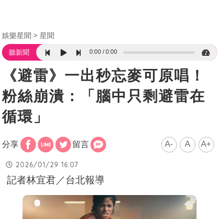
娛樂星聞
星聞
0:00
0:00
聽新聞
《避雷》一出秒忘麥可原唱！
粉絲崩潰：「腦中只剩避雷在
循環」
A-
A
A+
分享
留言
2026/01/29 16:07
記者林宜君／台北報導