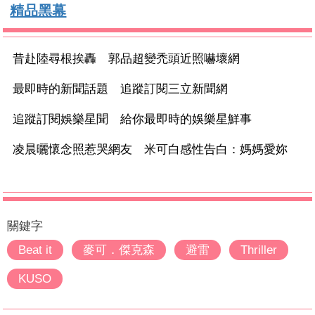
精品黑幕
昔赴陸尋根挨轟 郭品超變禿頭近照嚇壞網
最即時的新聞話題 追蹤訂閱三立新聞網
追蹤訂閱娛樂星聞 給你最即時的娛樂星鮮事
凌晨曬懷念照惹哭網友 米可白感性告白：媽媽愛妳
關鍵字
Beat it
麥可．傑克森
避雷
Thriller
KUSO