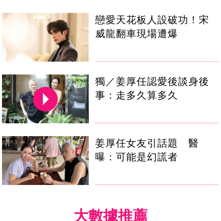
戀愛天花板人設破功！宋
威龍翻車現場遭爆
獨／姜厚任認愛後談身後
事：走多久算多久
姜厚任女友引話題 醫
曝：可能是幻謊者
大數據推薦