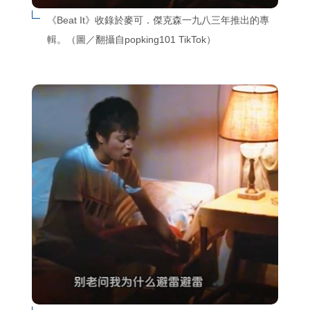
《Beat It》收錄於麥可．傑克森一九八三年推出的專
輯。（圖／翻攝自popking101 TikTok）