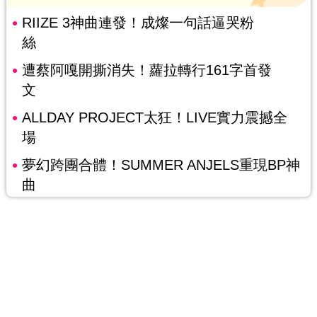
RIIZE 3神曲連發！成燦一句話逼哭粉
絲
遭蔡阿嘎開撕消失！蘿拉轉行161字首發
文
ALLDAY PROJECT太狂！LIVE實力震撼全
場
夢幻跨團合體！SUMMER ANJELS重現BP神
曲