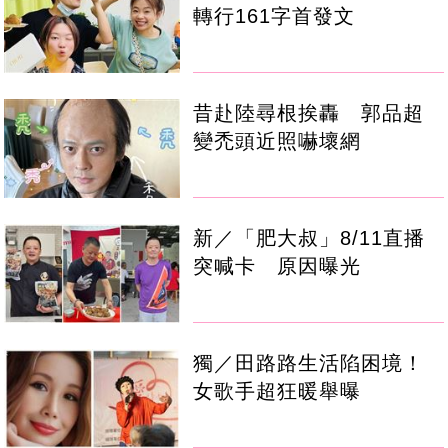
轉行161字首發文
昔赴陸尋根挨轟 郭品超
變禿頭近照嚇壞網
新／「肥大叔」8/11直播
突喊卡 原因曝光
獨／田路路生活陷困境！
女歌手超狂暖舉曝