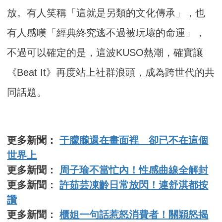
放。有人笑稱「這就是另類的文化傳承」，也
有人感嘆「經典終究逃不過被玩壞的命運」，
不過可以確定的是，這波KUSO熱潮，確實讓
《Beat It》再度站上社群浪頭，成為跨世代的共
同話題。
更多新聞：
于朦朧還在畫面裡 卻已不在這個
世界上
更多新聞：
周子瑜不當忙內！性感曲線全解封
更多新聞：
許茹芸凍齡日常放閃！連舒淇都按
讚
更多新聞：
櫃姐一句話惹怒消費者！關穎怒揭