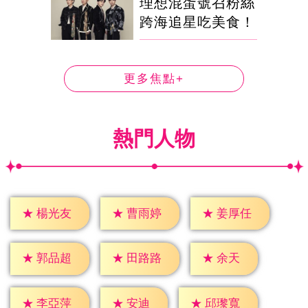
理想混蛋號召粉絲
跨海追星吃美食！
更多焦點+
熱門人物
★
楊光友
★
曹雨婷
★
姜厚任
★
余天
★
郭品超
★
田路路
★
安迪
★
李亞萍
★
邱瓈寬