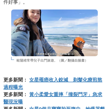
件好事」。
歐陽靖常帶兒子出門旅遊。（圖／翻攝自臉書）
更多新聞：
女星罹癌收入銳減 剃髮化療煎熬
過程曝光
更多新聞：
黃小柔愛女重摔「撞裂門牙」急求
醫現況曝
更多新聞：
女星9個月寶寶胎死腹中 她爆哭懇