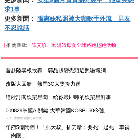
求1事
更多新聞：
張惠妹私照被大咖歌手外流 男友
不忍說話
推薦圖輯
譚艾珍、歐陽靖母女全球路跑起跑活動
昔赴陸尋根挨轟 郭品超變禿頭近照嚇壞網
改版大回饋 熱門3C大獎接力送
追蹤訂閱娛樂星聞 給你最即時的娛樂星鮮事
009829掌握AI關鍵 大華韓國KOSPI 50今強...
PR・大華銀全能行銷方案
年撈5億鬧翻！「肥大叔」插刀嗆：要死一起死 車禍
「肉眼...