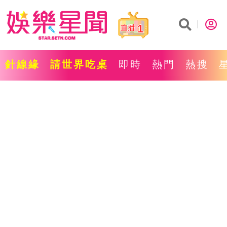
1
針線緣
請世界吃桌
即時
熱門
熱搜