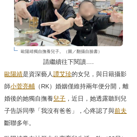
歐陽靖獨自撫養兒子。（圖／翻攝自臉書）
請繼續往下閱讀….
歐陽靖
是資深藝人
譚艾珍
的女兒，與日籍攝影
師
小菅亮輔
（RK）婚姻僅維持兩年便分開，離
婚後的她獨自撫養
兒子
，近日，她透露聽到兒
子告訴同學「我沒有爸爸」，心疼認了與
前夫
斷聯多年。