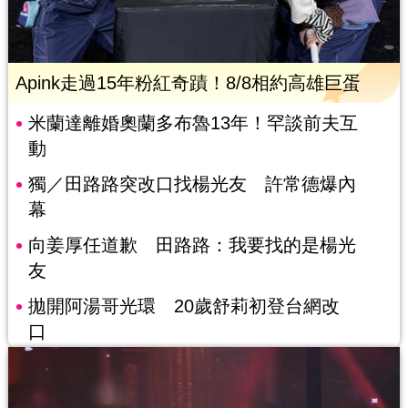
Apink走過15年粉紅奇蹟！8/8相約高雄巨蛋
米蘭達離婚奧蘭多布魯13年！罕談前夫互
動
獨／田路路突改口找楊光友 許常德爆內
幕
向姜厚任道歉 田路路：我要找的是楊光
友
拋開阿湯哥光環 20歲舒莉初登台網改
口