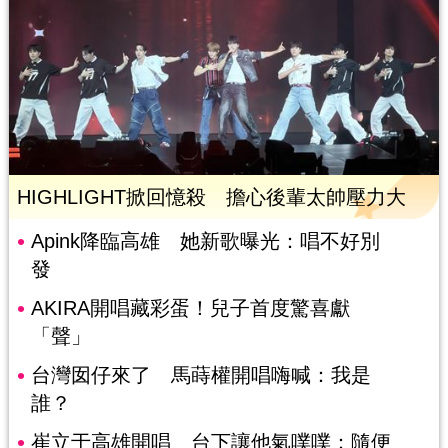
HIGHLIGHT掀回憶殺 擔心後輩太帥壓力大
Apink降臨高雄 她新歌曝光：唱不好別
發
AKIRA開唱藏彩蛋！兒子首度驚喜獻
「聲」
台灣囡仔來了 馬蒔權開唱嗨喊：我是
誰？
崔立于高雄開唱 台下讓他氣噗噗：隨便