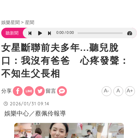
娛樂星聞
星聞
0:00
0:00
聽新聞
女星斷聯前夫多年...聽兒脫
口：我沒有爸爸 心疼發聲：
不知生父長相
A-
A
A+
分享
留言
2026/01/31 09:14
娛樂中心／蔡佩伶報導