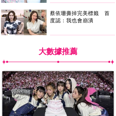
蔡依珊撕掉完美標籤 首
度認：我也會崩潰
大數據推薦