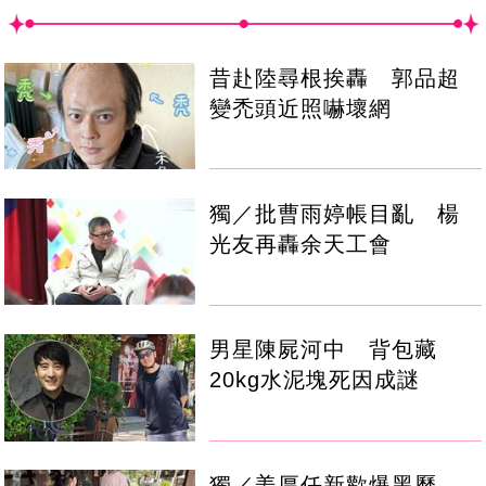
昔赴陸尋根挨轟 郭品超
變禿頭近照嚇壞網
獨／批曹雨婷帳目亂 楊
光友再轟余天工會
男星陳屍河中 背包藏
20kg水泥塊死因成謎
獨／姜厚任新歡爆黑歷