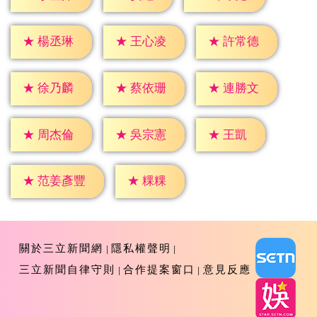
★
楊丞琳
★
王心凌
★
許常德
★
徐乃麟
★
蔡依珊
★
連勝文
★
王凱
★
周杰倫
★
吳宗憲
★
粿粿
★
范姜彥豐
關於三立新聞網
隱私權聲明
三立新聞自律守則
合作提案窗口
意見反應