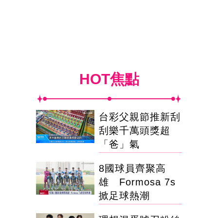
HOT焦點
台彩父親節推新刮
刮樂千萬頭獎超
「爸」氣
8國球員齊聚高
雄 Formosa 7s
掀足球熱潮