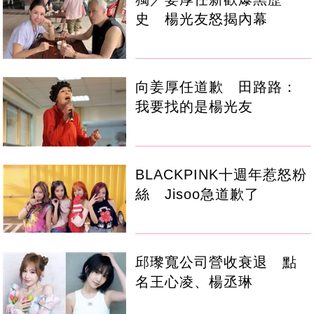
史 楊光友怒揭內幕
向姜厚任道歉 田路路：
我要找的是楊光友
BLACKPINK十週年惹怒粉
絲 Jisoo急道歉了
邱瓈寬公司營收衰退 點
名王心凌、楊丞琳