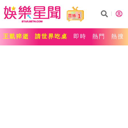
1
王凱猝逝
請世界吃桌
即時
熱門
熱搜