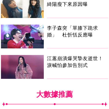
綺陽瘦下來原因曝
李子森突「單膝下跪求
婚」 杜忻恬反應曝
江蕙崩潰爆哭摯友逝世！
淚喊怕參加告別式
大數據推薦