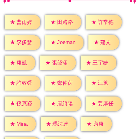
★
曹雨婷
★
田路路
★
許常德
★
建文
★
李多慧
★
Joeman
★
康凱
★
張韶涵
★
王宇婕
★
江蕙
★
許效舜
★
鄭仲茵
★
孫燕姿
★
唐綺陽
★
姜厚任
★
康康
★
Mina
★
瑪法達