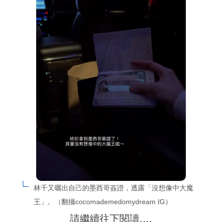
林千又曬出自己的墨西哥簽證，透露「沒想像中大魔
王」。（翻攝cocomademedomydream IG）
請繼續往下閱讀….