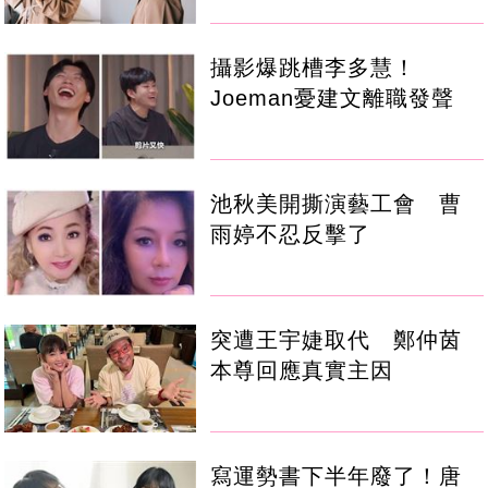
攝影爆跳槽李多慧！
Joeman憂建文離職發聲
池秋美開撕演藝工會 曹
雨婷不忍反擊了
突遭王宇婕取代 鄭仲茵
本尊回應真實主因
寫運勢書下半年廢了！唐