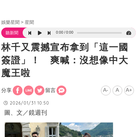
娛樂星聞
星聞
0:00
0:00
聽新聞
林千又震撼宣布拿到「這一國
簽證」！ 爽喊：沒想像中大
魔王啦
A-
A
A+
分享
留言
2026/01/31 10:50
圖、文／鏡週刊