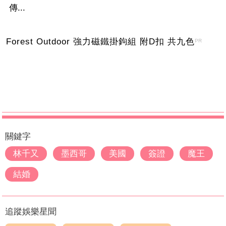
傳...
Forest Outdoor 強力磁鐵掛鉤組 附D扣 共九色
PR
關鍵字
林千又
墨西哥
美國
簽證
魔王
結婚
追蹤娛樂星聞