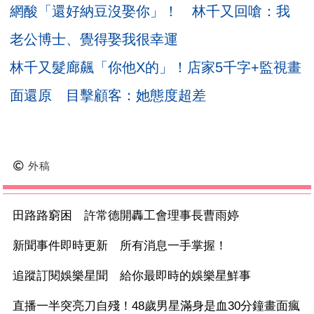
網酸「還好納豆沒娶你」！ 林千又回嗆：我
老公博士、覺得娶我很幸運
林千又髮廊飆「你他X的」！店家5千字+監視畫
面還原 目擊顧客：她態度超差
外稿
田路路窮困 許常德開轟工會理事長曹雨婷
新聞事件即時更新 所有消息一手掌握！
追蹤訂閱娛樂星聞 給你最即時的娛樂星鮮事
直播一半突亮刀自殘！48歲男星滿身是血30分鐘畫面瘋