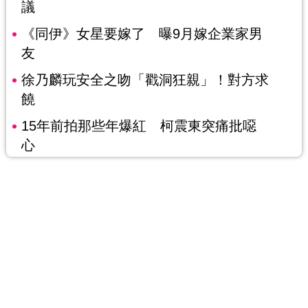
議
《同伊》女星要嫁了 曝9月嫁企業家男
友
徐乃麟玩安全之吻「戳洞狂親」！對方求
饒
15年前拍那些年爆紅 柯震東突痛批噁
心