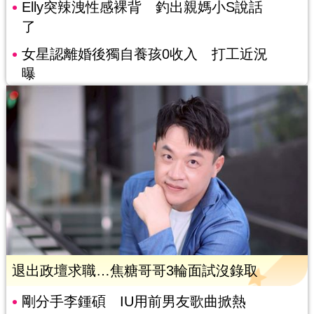
Elly突辣洩性感裸背 釣出親媽小S說話
了
女星認離婚後獨自養孩0收入 打工近況
曝
退出政壇求職…焦糖哥哥3輪面試沒錄取
剛分手李鍾碩 IU用前男友歌曲掀熱