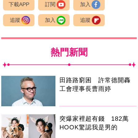
下載APP
訂閱
加入
追蹤
加入
追蹤
熱門新聞
田路路窮困 許常德開轟
工會理事長曹雨婷
突爆家裡超有錢 182萬
HOOK驚認我是男的