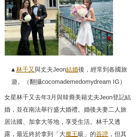
▲
林千又
與丈夫Jeon
結婚
後，經常到各國旅
遊。（翻攝cocomademedomydream IG）
女星林千又去年3月與韓裔美籍丈夫Jeon登記結
婚，並在南法舉行盛大婚禮。婚後夫妻二人旅
居法國、加拿大等地，享受生活。林千又透
露，最近終於拿到「大
魔王
級」的
簽證
，但其