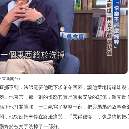
三立新聞台）
直擲不到，法師竟要他跪下求弟弟回來，讓他當場情緒炸裂
筊。他直言，那一刻的憤怒其實是無處安放的悲傷，罵完反
稿下他打開電腦，一口氣寫了整整一夜，把與弟弟的故事全
間，他突然把車停在路邊痛哭，「哭得很慘」，像是終於把
傷終於被文字洗掉了一部分。