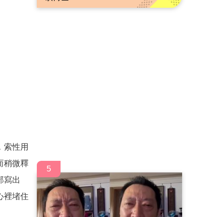
，索性用
而稍微釋
5
部寫出
心裡堵住