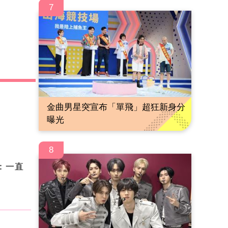
7
金曲男星突宣布「單飛」超狂新身分
曝光
8
：一直