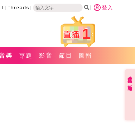
YT
threads
登入
1
音樂
專題
影音
節目
圖輯
直播✦活動