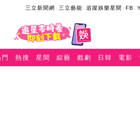
三立新聞網
三立藝能
追蹤娛樂星聞
FB
熱門
熱搜
星聞
綜藝
戲劇
日韓
電影