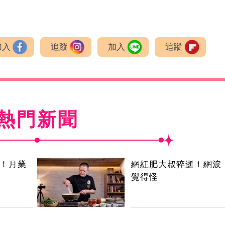
加入
追蹤
加入
追蹤
熱門新聞
逝！月業
網紅肥大叔猝逝！網淚
覺得怪