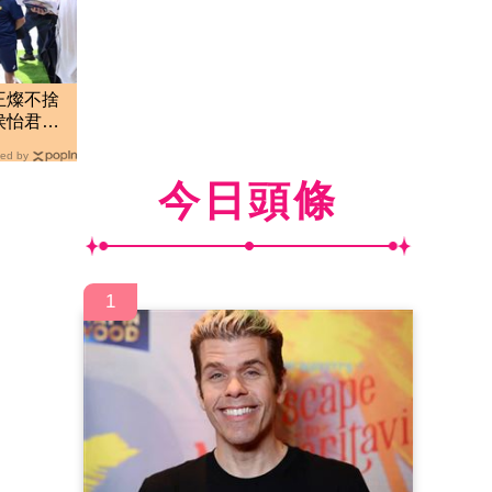
王燦不捨
侯怡君哽
掛
ed by
今日頭條
1