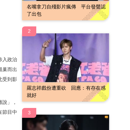
名嘴拿刀自殘影片瘋傳 平台發聲認
了出包
2
涉入政治
傾巢而出
此受到影
羅志祥戲份遭重砍 回應：有存在感
就好
難說」，
在節目中
3