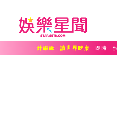
針線緣
請世界吃桌
即時