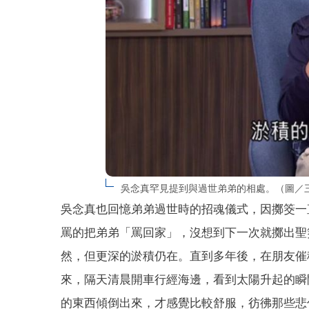
吳念真罕見提到與過世弟弟的相處。（圖／
吳念真也回憶弟弟過世時的招魂儀式，因擲筊一
罵的把弟弟「罵回家」，沒想到下一次就擲出聖
然，但更深的淤積仍在。直到多年後，在朋友催
來，隔天清晨開車行經海邊，看到太陽升起的瞬
的東西傾倒出來，才感覺比較舒服，彷彿那些悲