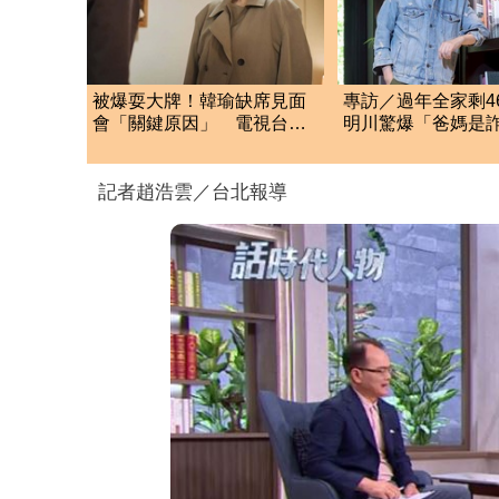
被爆耍大牌！韓瑜缺席見面
專訪／過年全家剩4
會「關鍵原因」 電視台全
明川驚爆「爸媽是
說了
團」被勸遠離家人
記者趙浩雲／台北報導