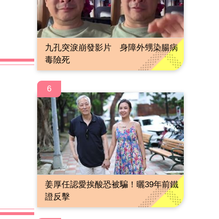
九孔突淚崩發影片 身障外甥染腸病
毒險死
6
姜厚任認愛挨酸恐被騙！曬39年前鐵
證反擊