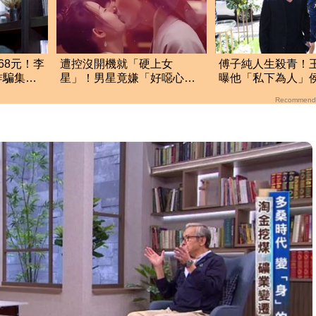
68元！李
遭控沒開機就「硬上女
傅子純人生殺青！
詐騙集
星」！男星竟嫌「好噁心」
曝他「私下為人」
挨轟 親上火線道歉了
咽告別：不要有牽
Recommend