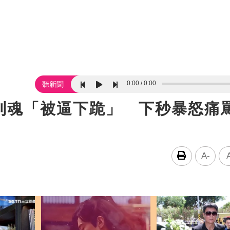
0:00
0:00
聽新聞
到魂「被逼下跪」 下秒暴怒痛
A-