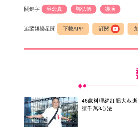
關鍵字
吳念真
鄭弘儀
導演
追蹤娛樂星聞
下載APP
訂閱
46歲料理網紅肥大叔
績千萬3心法