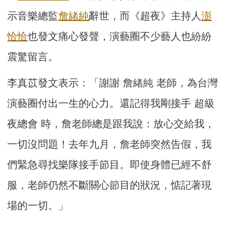
示音樂總監
詹緒純
辭世，而《超夜》主持人
澎
恰恰
也發文痛心發聲，演藝圈不少藝人也紛紛
震驚留言。
李真苡發文表示：「謝謝 詹緒純 老師，為台灣
演藝圈付出一生的心力。還記得我剛接手 超級
夜總會 時，詹老師總是跟我說：放心交給我，
一切沒問題！去年九月，詹老師突然告假，我
們緊急尋找樂隊接手節目。即使身體已經不舒
服，老師仍然不斷關心節目的狀況，惦記著現
場的一切。」