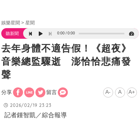
娛樂星聞
星聞
0:00
0:00
聽新聞
去年身體不適告假！《超夜》
音樂總監驟逝 澎恰恰悲痛發
聲
A-
A
A+
分享
留言
2026/02/19 23:23
記者鍾智凱／綜合報導