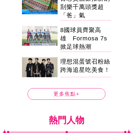
刮樂千萬頭獎超
「爸」氣
8國球員齊聚高
雄 Formosa 7s
掀足球熱潮
理想混蛋號召粉絲
跨海追星吃美食！
更多焦點+
熱門人物