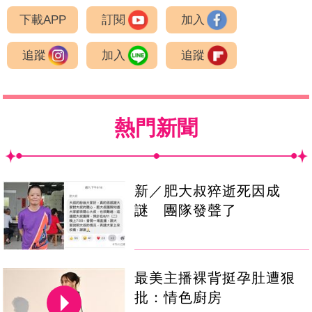
下載APP
訂閱
加入
追蹤
加入
追蹤
熱門新聞
新／肥大叔猝逝死因成
謎 團隊發聲了
最美主播裸背挺孕肚遭狠
批：情色廚房