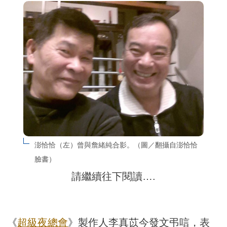
澎恰恰（左）曾與詹緒純合影。（圖／翻攝自澎恰恰
臉書）
請繼續往下閱讀….
《
超級夜總會
》製作人李真苡今發文弔唁，表