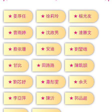
★
姜厚任
★
徐莉玲
★
楊光友
★
曹雨婷
★
沈政男
★
連勝文
★
安迪
★
蔡依珊
★
劉鑾雄
★
甘比
★
田路路
★
陳凱韻
★
余天
★
劉芯妤
★
蕭彤雯
★
陳沂
★
李亞萍
★
郭品超