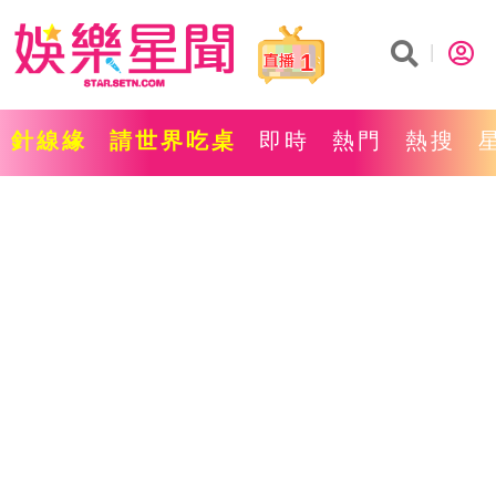
1
針線緣
請世界吃桌
即時
熱門
熱搜