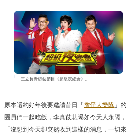
三立長青綜藝節目《超級夜總會》。
原本還約好年後要邀請昔日「
詹仔大樂隊
」的
團員們一起吃飯，李真苡悲曝如今天人永隔，
「沒想到今天卻突然收到這樣的消息，一切來