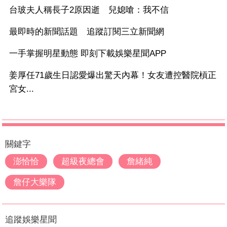
台玻夫人稱長子2原因逝 兒媳嗆：我不信
最即時的新聞話題 追蹤訂閱三立新聞網
一手掌握明星動態 即刻下載娛樂星聞APP
姜厚任71歲生日認愛爆出驚天內幕！女友遭控醫院槓正
宮女...
關鍵字
澎恰恰
超級夜總會
詹緒純
詹仔大樂隊
追蹤娛樂星聞