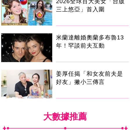
2026全球百大美女「台版
三上悠亞」首入圍
米蘭達離婚奧蘭多布魯13
年！罕談前夫互動
姜厚任揭「和女友前夫是
好友」撇小三傳言
大數據推薦