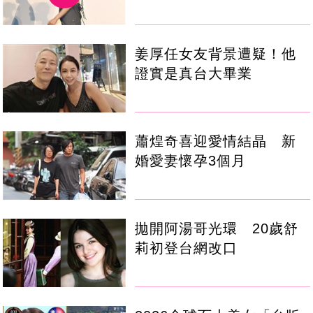
姜厚任女友背景遭疑！他
證實是真台大畢業
蕭煌奇喜迎愛情結晶 新
婚愛妻懷孕3個月
拋開阿湯哥光環 20歲舒
莉初登台網改口