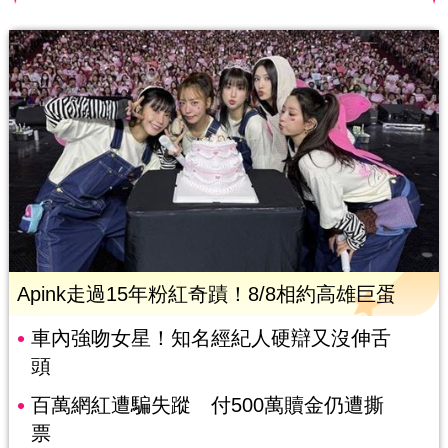
Apink走過15年粉紅奇蹟！8/8相約高雄巨蛋
車內強吻女星！知名經紀人硬辯又沒伸舌
頭
百萬網紅遭騙失蹤 付500萬贖金仍遭撕
票