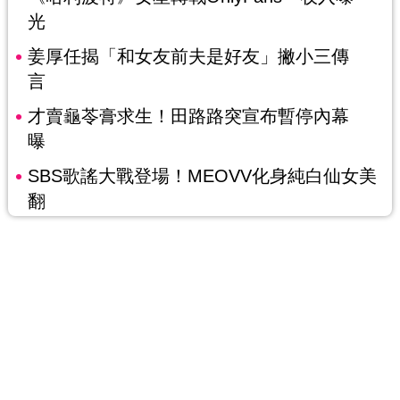
光
姜厚任揭「和女友前夫是好友」撇小三傳
言
才賣龜苓膏求生！田路路突宣布暫停內幕
曝
SBS歌謠大戰登場！MEOVV化身純白仙女美
翻