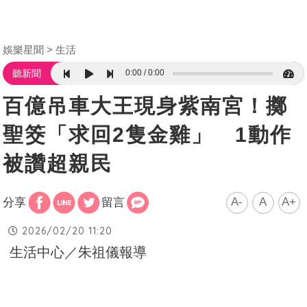
娛樂星聞
生活
0:00
0:00
聽新聞
百億吊車大王現身紫南宮！擲
聖筊「求回2隻金雞」 1動作
被讚超親民
A-
A
A+
分享
留言
2026/02/20 11:20
生活中心／朱祖儀報導