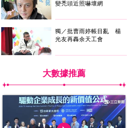
變禿頭近照嚇壞網
獨／批曹雨婷帳目亂 楊
光友再轟余天工會
大數據推薦