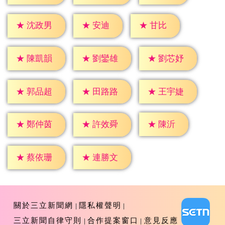
★
安迪
★
甘比
★
沈政男
★
陳凱韻
★
劉鑾雄
★
劉芯妤
★
郭品超
★
田路路
★
王宇婕
★
陳沂
★
鄭仲茵
★
許效舜
★
蔡依珊
★
連勝文
關於三立新聞網
隱私權聲明
三立新聞自律守則
合作提案窗口
意見反應