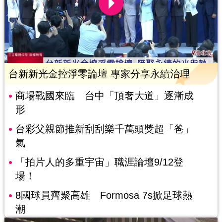
台新新光金控淨零論壇 專家分享永續治理
商場戰國來臨 台中「頂奢大道」逐漸成
形
台彩父親節推新刮刮樂千萬頭獎超「爸」
氣
「拍片人的多重宇宙」職涯論壇9/12登
場！
8國球員齊聚高雄 Formosa 7s掀足球熱
潮