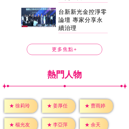
台新新光金控淨零
論壇 專家分享永
續治理
更多焦點+
熱門人物
★
徐莉玲
★
姜厚任
★
曹雨婷
★
余天
★
楊光友
★
李亞萍