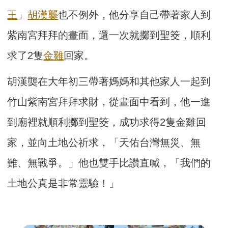
王
」
胡漢龑
也不例外，他分享自己帶著家人到
紫南宮拜拜的畫面，還一次就擲到聖筊，順利
求了2隻
金雞
回家。
胡漢龑在大年初三帶著媽媽和其他家人一起到
竹山紫南宮拜拜求財，從畫面中看到，他一進
到廟裡就順利擲到聖筊，成功求得2隻金雞回
家，並向土地公祈求，「天佑台灣無災、無
難、無戰爭。」他也雙手比讚直喊，「我們的
土地公真是非常靈驗！」