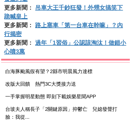
更多新聞：
吊車大王千鈔狂發！外甥女搞笑下
跪喊皇上
更多新聞：
路上塞車「第一台車在幹嘛」？內
行揭密
更多新聞：
過年「1習俗」公認該淘汰！做錯小
心噴3萬
白海豚颱風假有望？2縣市明晨風力達標
改版大回饋 熱門3C大獎接力送
一手掌握明星動態 即刻下載娛樂星聞APP
台玻夫人稱長子「2關鍵原因」抑鬱亡 兒媳發聲打
臉：我從...