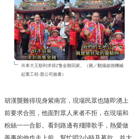
吊車大王順利求得2隻金雞回家。（圖／翻攝啟德機械
起重工程-股公司臉書）
胡漢龑難得現身紫南宮，現場民眾也隨即湧上
前要求合照，他面對眾人來者不拒，在現場和
粉絲一一合影。看到路邊有殘障歌手，熱愛做
善事的他也走上前，幫忙唱2小時及募款，並大