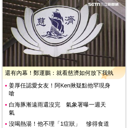
還有內幕！鄭運鵬：就看慈濟如何放下我執
姜厚任認愛女友！阿Ken揪疑點他罕現身
嗆
白海豚漸遠雨還沒完 氣象署曝一週天
氣
沒喝熱湯！他不理「1症狀」 慘得食道