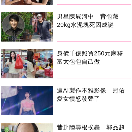
男星陳屍河中 背包藏
20kg水泥塊死因成謎
身價千億照買250元麻糬
富太包包自己做
遭AI製作不雅影像 冠佑
愛女憤怒發聲了
昔赴陸尋根挨轟 郭品超