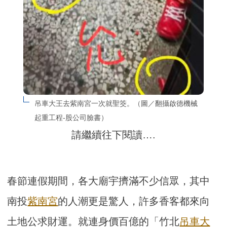
吊車大王去紫南宮一次就聖筊。（圖／翻攝啟德機械
起重工程-股公司臉書）
請繼續往下閱讀….
春節連假期間，各大廟宇擠滿不少信眾，其中
南投
紫南宮
的人潮更是驚人，許多香客都來向
土地公求財運。就連身價百億的「竹北
吊車大