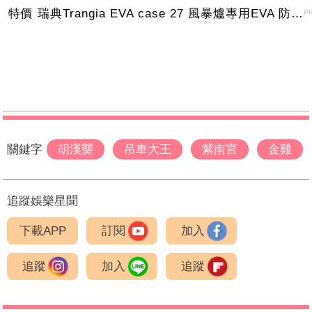
特價 瑞典Trangia EVA case 27 風暴爐專用EVA 防護外盒(小)-黑
P
關鍵字
胡漢龑
吊車大王
紫南宮
金雞
追蹤娛樂星聞
下載APP
訂閱
加入
追蹤
加入
追蹤