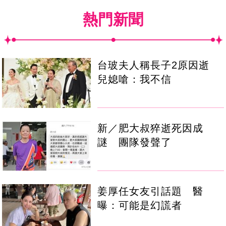
熱門新聞
台玻夫人稱長子2原因逝
兒媳嗆：我不信
新／肥大叔猝逝死因成
謎 團隊發聲了
姜厚任女友引話題 醫
曝：可能是幻謊者