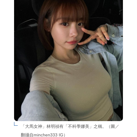
「大馬女神」林明禎有「不科學娜美」之稱。（圖／
翻攝自minchen333 IG）