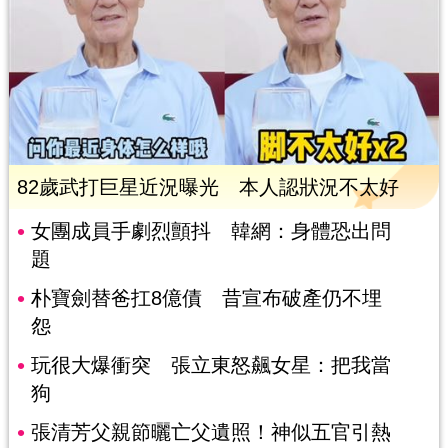
82歲武打巨星近況曝光 本人認狀況不太好
女團成員手劇烈顫抖 韓網：身體恐出問
題
朴寶劍替爸扛8億債 昔宣布破產仍不埋
怨
玩很大爆衝突 張立東怒飆女星：把我當
狗
張清芳父親節曬亡父遺照！神似五官引熱