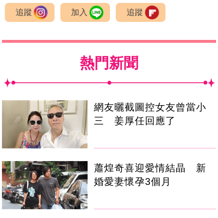
追蹤
加入
追蹤
熱門新聞
網友曬截圖控女友曾當小
三 姜厚任回應了
蕭煌奇喜迎愛情結晶 新
婚愛妻懷孕3個月