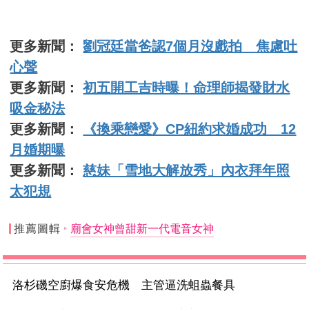
更多新聞：
劉冠廷當爸認7個月沒戲拍 焦慮吐
心聲
更多新聞：
初五開工吉時曝！命理師揭發財水
吸金秘法
更多新聞：
《換乘戀愛》CP紐約求婚成功 12
月婚期曝
更多新聞：
慈妹「雪地大解放秀」內衣拜年照
太犯規
推薦圖輯
廟會女神曾甜新一代電音女神
洛杉磯空廚爆食安危機 主管逼洗蛆蟲餐具