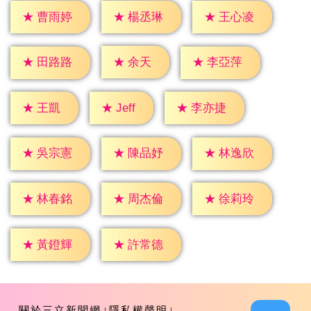
★
曹雨婷
★
楊丞琳
★
王心凌
★
余天
★
田路路
★
李亞萍
★
Jeff
★
王凱
★
李亦捷
★
吳宗憲
★
陳品妤
★
林逸欣
★
林春銘
★
周杰倫
★
徐莉玲
★
黃鐙輝
★
許常德
關於三立新聞網
隱私權聲明