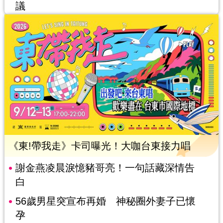
議
《東!帶我走》卡司曝光！大咖台東接力唱
謝金燕凌晨淚憶豬哥亮！一句話藏深情告
白
56歲男星突宣布再婚 神秘圈外妻子已懷
孕