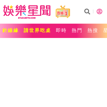
1
針線緣
請世界吃桌
即時
熱門
熱搜