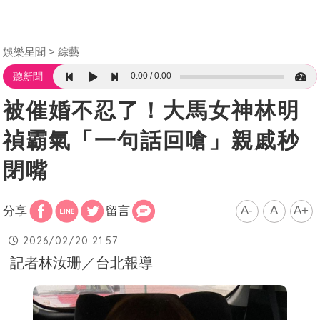
娛樂星聞
綜藝
0:00
0:00
聽新聞
被催婚不忍了！大馬女神林明
禎霸氣「一句話回嗆」親戚秒
閉嘴
A-
A
A+
分享
留言
2026/02/20 21:57
記者林汝珊／台北報導