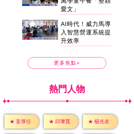
萬學童午餐「整顆
愛文」
AI時代！威力馬導
入智慧營運系統提
升效率
更多焦點+
熱門人物
★
姜厚任
★
邱瓈寬
★
楊光友