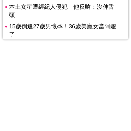
本土女星遭經紀人侵犯 他反嗆：沒伸舌
頭
15歲倒追27歲男懷孕！36歲美魔女當阿嬤
了