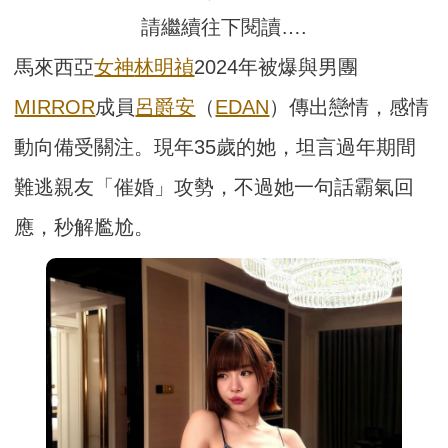
請繼續往下閱讀….
馬來西亞
女神
林明禎
2024年被爆與男團
MIRROR
成員
呂爵安
（
EDAN
）傳出戀情，感情
動向備受關注。現年35歲的她，坦言過年期間
難逃親友「催婚」攻勢，不過她一句話霸氣回
應，秒解尷尬。