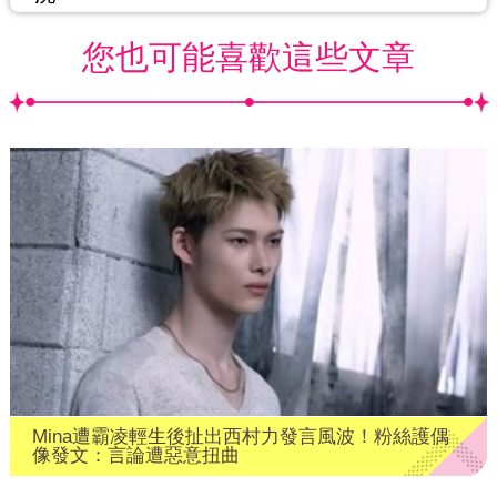
您也可能喜歡這些文章
Mina遭霸凌輕生後扯出西村力發言風波！粉絲護偶
像發文：言論遭惡意扭曲