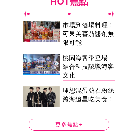
HOT焦點
市場到酒場料理！
可果美蕃茄醬創無
限可能
桃園海客季登場
結合科技認識海客
文化
理想混蛋號召粉絲
跨海追星吃美食！
更多焦點+