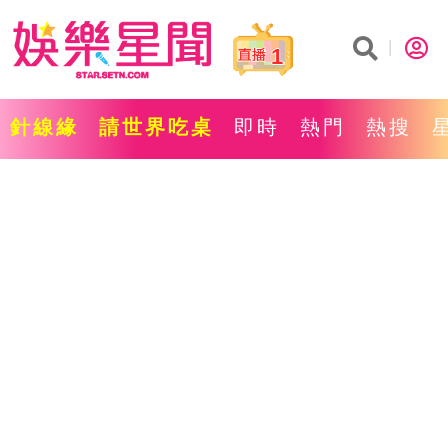
1
針線緣
請世界吃桌
即時
熱門
熱搜