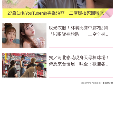
27歲知名YouTuber命喪喬治亞 二度屍檢死因曝光
脫光衣服！林襄比賽中露2點開
「啦啦隊裸體趴」 上空全裸被
看光光
獨／河北彩花現身天母棒球場！
傳想來台發展 味全：歡迎各界
人士進場
Recommended by