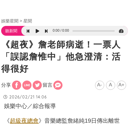
娛樂星聞
星聞
0:00
0:00
聽新聞
《超夜》詹老師病逝！一票人
「誤認詹惟中」他急澄清：活
得很好
A-
A
A+
分享
留言
2026/02/21 14:06
娛樂中心／綜合報導
《
超級夜總會
》音樂總監詹緒純19日傳出離世