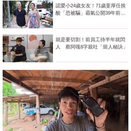
認愛小24歲女友！71歲姜厚任挨
酸「恐被騙」霸氣公開39年前鐵
證回應了
就是要切割！前員工待半年就閃
人 蔡阿嘎8字親吐「留人秘訣」