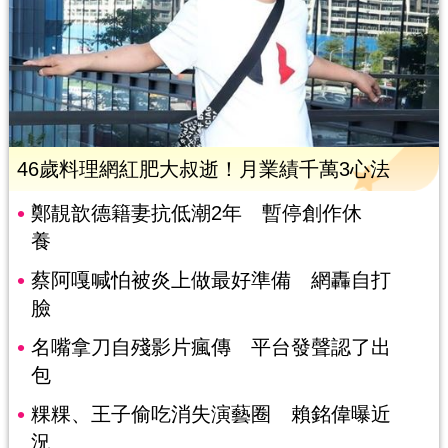
46歲料理網紅肥大叔逝！月業績千萬3心法
鄭靚歆德籍妻抗低潮2年 暫停創作休
養
蔡阿嘎喊怕被炎上做最好準備 網轟自打
臉
名嘴拿刀自殘影片瘋傳 平台發聲認了出
包
粿粿、王子偷吃消失演藝圈 賴銘偉曝近
況