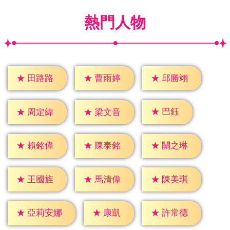
熱門人物
★
田路路
★
曹雨婷
★
邱勝翊
★
巴鈺
★
周定緯
★
梁文音
★
賴銘偉
★
陳泰銘
★
關之琳
★
王國旌
★
馬清偉
★
陳美琪
★
康凱
★
許常德
★
亞莉安娜