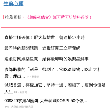
生前心願
推薦圖輯
《超級夜總會》澎哥舜哥盼雙料得獎！
直播年賺破億！肥大叔離世 曾連播17小時
最即時的新聞話題 追蹤訂閱三立新聞網
追蹤訂閱娛樂星聞 給你最即時的娛樂星鮮事
腹部脂肪的「剋星」找到了，常吃這幾物，吃走大肚
囊，瘦出...
PR・新素簡
減肥首選，檸檬加它，堅持一週，腰細了，瘦到你懷疑
人生
PR・新素簡
009829掌握AI關鍵 大華韓國KOSPI 50今強...
PR・大華銀全能行銷方案