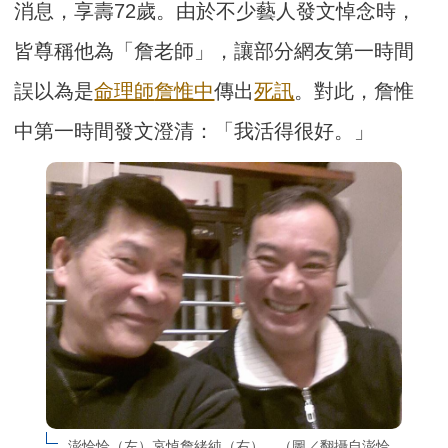
消息，享壽72歲。由於不少藝人發文悼念時，
皆尊稱他為「詹老師」，讓部分網友第一時間
誤以為是
命理師
詹惟中
傳出
死訊
。對此，詹惟
中第一時間發文澄清：「我活得很好。」
澎恰恰（左）哀悼詹緒純（右）。（圖／翻攝自澎恰