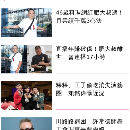
46歲料理網紅肥大叔逝！
月業績千萬3心法
直播年賺破億！肥大叔離
世 曾連播17小時
粿粿、王子偷吃消失演藝
圈 賴銘偉曝近況
田路路窮困 許常德開轟
工會理事長曹雨婷