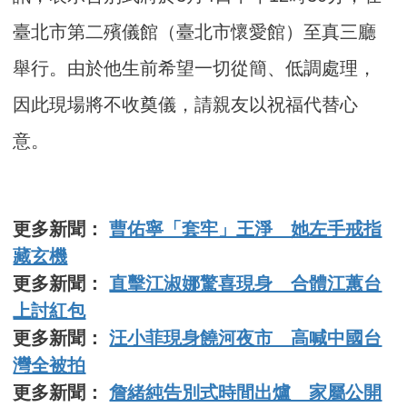
臺北市第二殯儀館（臺北市懷愛館）至真三廳
舉行。由於他生前希望一切從簡、低調處理，
因此現場將不收奠儀，請親友以祝福代替心
意。
更多新聞：
曹佑寧「套牢」王淨 她左手戒指
藏玄機
更多新聞：
直擊江淑娜驚喜現身 合體江蕙台
上討紅包
更多新聞：
汪小菲現身饒河夜市 高喊中國台
灣全被拍
更多新聞：
詹緒純告別式時間出爐 家屬公開