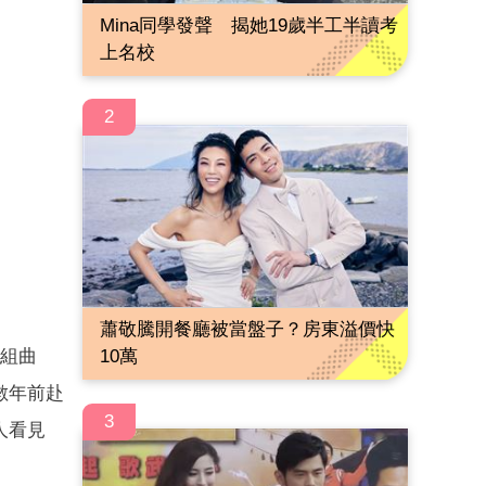
Mina同學發聲 揭她19歲半工半讀考
上名校
2
蕭敬騰開餐廳被當盤子？房東溢價快
唱組曲
10萬
數年前赴
3
人看見