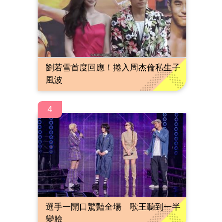
劉若雪首度回應！捲入周杰倫私生子
風波
4
選手一開口驚豔全場 歌王聽到一半
變臉