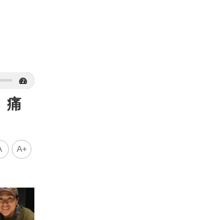
」痛
A
A+