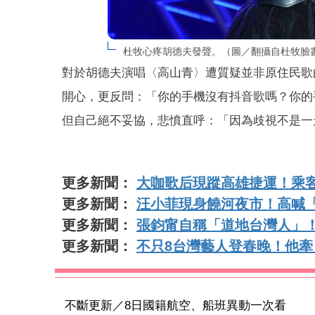
杜牧心疼胡德夫發聲。（圖／翻攝自杜牧臉
對於胡德夫演唱〈高山青〉遭質疑並非原住民歌
開心，更反問：「你的手機沒有抖音歌嗎？你的
但自己絕不妥協，悲憤直呼：「因為歧視不是一
更多新聞：
大咖歌后現蹤高雄捷運！乘
更多新聞：
汪小菲現身饒河夜市！高喊
更多新聞：
張鈞甯自稱「道地台灣人」
更多新聞：
不只8台灣藝人登春晚！他
不斷更新／8日國籍航空、船班異動一次看