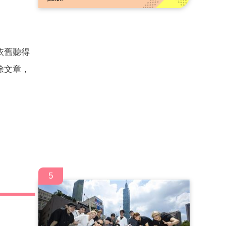
依舊聽得
除文章，
5