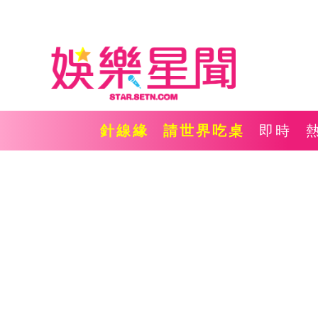
針線緣
請世界吃桌
即時