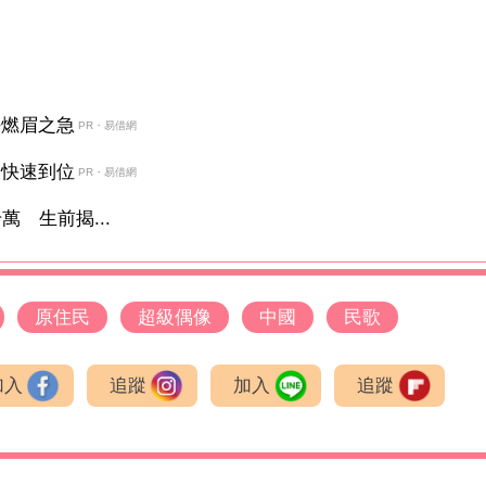
決燃眉之急
PR・易借網
金快速到位
PR・易借網
 生前揭...
原住民
超級偶像
中國
民歌
加入
追蹤
加入
追蹤