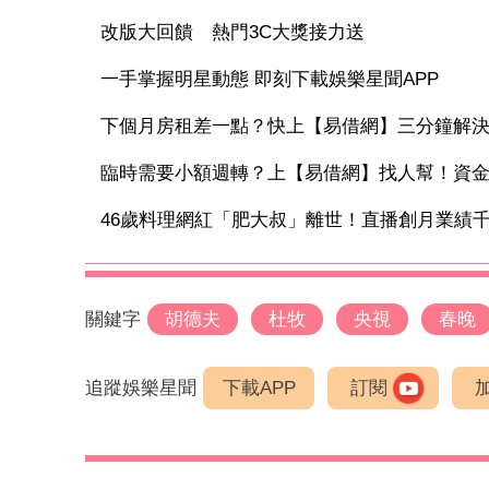
改版大回饋 熱門3C大獎接力送
一手掌握明星動態 即刻下載娛樂星聞APP
下個月房租差一點？快上【易借網】三分鐘解
臨時需要小額週轉？上【易借網】找人幫！資
46歲料理網紅「肥大叔」離世！直播創月業績千萬
關鍵字
胡德夫
杜牧
央視
春晚
追蹤娛樂星聞
下載APP
訂閱