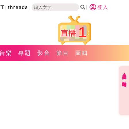
YT
threads
登入
1
音樂
專題
影音
節目
圖輯
直播✦活動