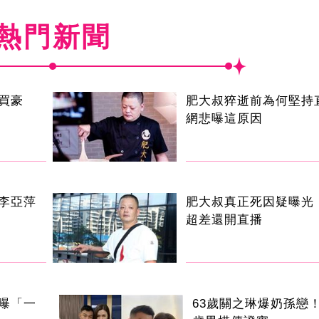
熱門新聞
買豪
肥大叔猝逝前為何堅持
網悲曝這原因
李亞萍
肥大叔真正死因疑曝光
超差還開直播
曝「一
63歲關之琳爆奶孫戀！