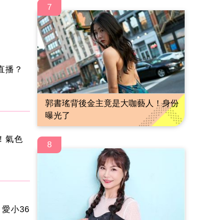
7
直播？
郭書瑤背後金主竟是大咖藝人！身份
曝光了
！氣色
8
愛小36