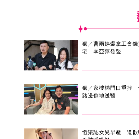
獨／曹雨婷爆拿工會錢
宅 李亞萍發聲
獨／家樓梯門口重摔 
路邊倒地送醫
愷樂認女兒早產 道歉