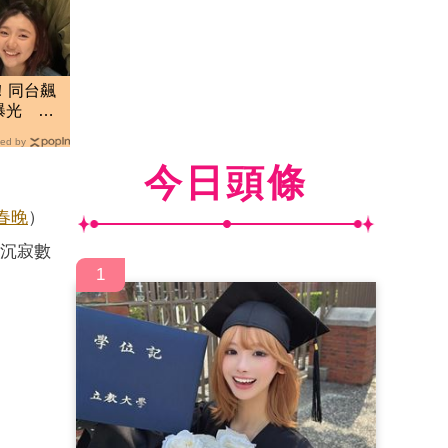
！同台飆
曝光 網
ed by
今日頭條
春晚
）
沉寂數
1