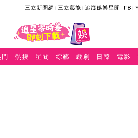
三立新聞網
三立藝能
追蹤娛樂星聞
FB
熱門
熱搜
星聞
綜藝
戲劇
日韓
電影