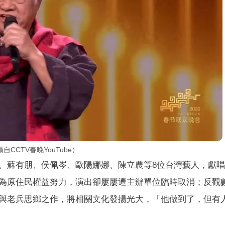
CTV春晚YouTube）
、蘇有朋、侯佩岑、歐陽娜娜、陳立農等8位台灣藝人，獻
為原住民權益努力，演出卻屢屢遭主辦單位臨時取消；反觀
與老兵思鄉之作，將相關文化發揚光大，「他做到了，但有