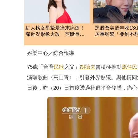
紅人榜女星摯愛癌末病逝！
黑澀會美眉年收13
曝近況形象大改 剪斷長髮
房事頻繁「要到不
當場淚崩
攻直播業績翻倍
娛樂中心／綜合報導
75歲「台灣
民歌
之父」
胡德夫
曾積極推動
原住民
演唱歌曲〈高山青〉，引發外界熱議。與他情同
日後，昨（20）日首度透過社群平台發聲，痛