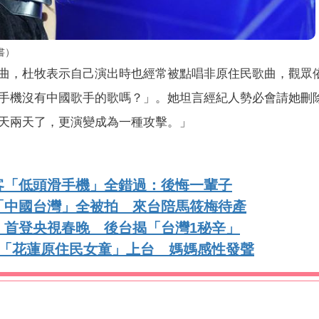
書）
曲，杜牧表示自己演出時也經常被點唱非原住民歌曲，觀眾
手機沒有中國歌手的歌嗎？」。她坦言經紀人勢必會請她刪
天兩天了，更演變成為一種攻擊。」
客「低頭滑手機」全錯過：後悔一輩子
「中國台灣」全被拍 來台陪馬筱梅待產
！首登央視春晚 後台揭「台灣1秘辛」
牽「花蓮原住民女童」上台 媽媽感性發聲