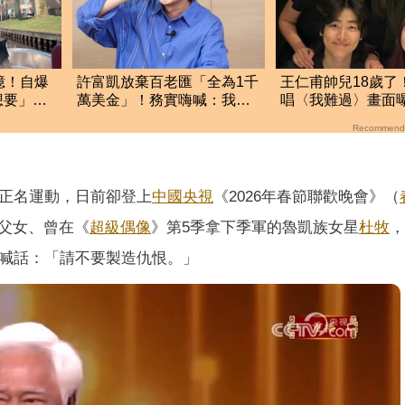
億！自爆
許富凱放棄百老匯「全為1千
王仁甫帥兒18歲了
想要」助
萬美金」！務實嗨喊：我要
唱〈我難過〉畫面
財富自由了
驚：長一模一樣
Recommend
正名運動，日前卻登上
中國
央視
《2026年春節聯歡晚會》（
父女、曾在《
超級偶像
》第5季拿下季軍的魯凱族女星
杜牧
，
心喊話：「請不要製造仇恨。」