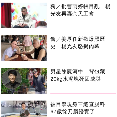
獨／批曹雨婷帳目亂 楊
光友再轟余天工會
獨／姜厚任新歡爆黑歷
史 楊光友怒揭內幕
男星陳屍河中 背包藏
20kg水泥塊死因成謎
被目擊現身三總直腸科
67歲徐乃麟證實了