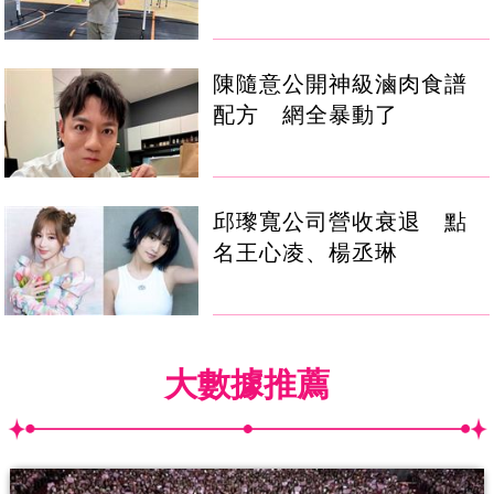
陳隨意公開神級滷肉食譜
配方 網全暴動了
邱瓈寬公司營收衰退 點
名王心凌、楊丞琳
大數據推薦