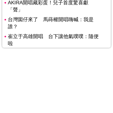
AKIRA開唱藏彩蛋！兒子首度驚喜獻
「聲」
台灣囡仔來了 馬蒔權開唱嗨喊：我是
誰？
崔立于高雄開唱 台下讓他氣噗噗：隨便
啦