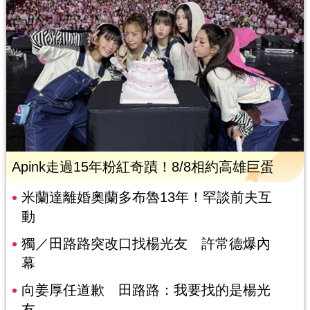
Apink走過15年粉紅奇蹟！8/8相約高雄巨蛋
米蘭達離婚奧蘭多布魯13年！罕談前夫互
動
獨／田路路突改口找楊光友 許常德爆內
幕
向姜厚任道歉 田路路：我要找的是楊光
友