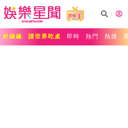
1
針線緣
請世界吃桌
即時
熱門
熱搜