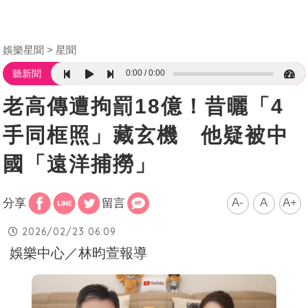
娛樂星聞
星聞
0:00
0:00
聽新聞
老高傳遭拘罰18億！昔曬「4
手同框照」藏玄機 他疑被中
國「遠洋捕撈」
A-
A
A+
分享
留言
2026/02/23 06:09
娛樂中心／林昀萱報導