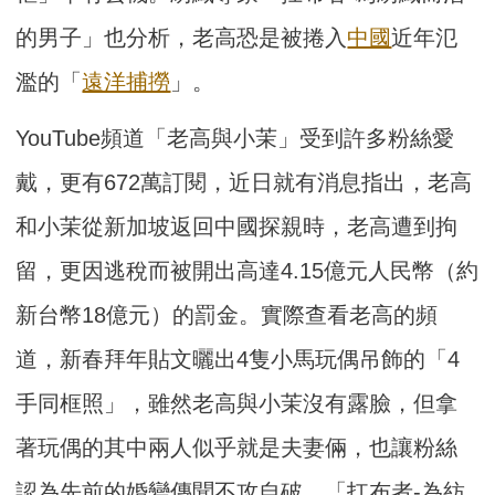
的男子」也分析，老高恐是被捲入
中國
近年氾
濫的「
遠洋捕撈
」。
YouTube頻道「老高與小茉」受到許多粉絲愛
戴，更有672萬訂閱，近日就有消息指出，老高
和小茉從新加坡返回中國探親時，老高遭到拘
留，更因逃稅而被開出高達4.15億元人民幣（約
新台幣18億元）的罰金。實際查看老高的頻
道，新春拜年貼文曬出4隻小馬玩偶吊飾的「4
手同框照」，雖然老高與小茉沒有露臉，但拿
著玩偶的其中兩人似乎就是夫妻倆，也讓粉絲
認為先前的婚變傳聞不攻自破。「扛布者-為紡