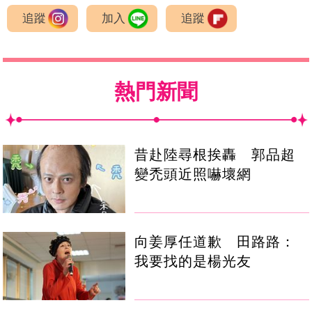
追蹤
加入
追蹤
熱門新聞
昔赴陸尋根挨轟 郭品超
變禿頭近照嚇壞網
向姜厚任道歉 田路路：
我要找的是楊光友