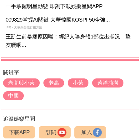
一手掌握明星動態 即刻下載娛樂星聞APP
009829掌握AI關鍵 大華韓國KOSPI 50今強...
PR・大華銀全能行銷方案
王凱生前暴瘦原因曝！經紀人曝身體1部位出狀況 摯
友哽咽...
關鍵字
老高與小茉
老高
小茉
遠洋捕撈
中國
追蹤娛樂星聞
下載APP
訂閱
加入