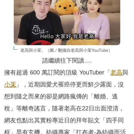
老高與小茉。（圖／翻攝自老高與小茉YouTube）
請繼續往下閱讀….
擁有超過 600 萬訂閱的頂級 YouTuber「
老高
與
小茉
」，近期因愛犬罹癌停更而鮮少露面，沒
想到隨之而來的卻是網路瘋傳的「離婚、逃
稅」等離奇謠言，隨著老高在22日出面澄清，
網友也點出其實粉專近日的拜年貼文「四手同
框」早有玄機。紡織專家「扛布者-為紡織而活