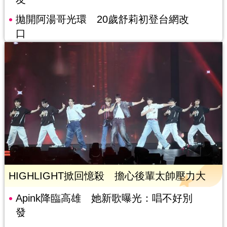
拋開阿湯哥光環 20歲舒莉初登台網改
口
HIGHLIGHT掀回憶殺 擔心後輩太帥壓力大
Apink降臨高雄 她新歌曝光：唱不好別
發