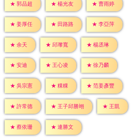
★
郭品超
★
楊光友
★
曹雨婷
★
姜厚任
★
田路路
★
李亞萍
★
余天
★
邱瓈寬
★
楊丞琳
★
安迪
★
王心凌
★
徐乃麟
★
粿粿
★
吳宗憲
★
范姜彥豐
★
王凱
★
許常德
★
王子邱勝翊
★
蔡依珊
★
連勝文