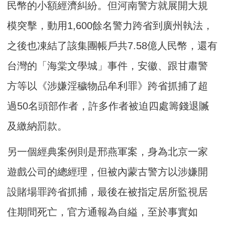
民幣的小額經濟糾紛。但河南警方就展開大規
模突擊，動用1,600餘名警力跨省到廣州執法，
之後也凍結了該集團帳戶共7.58億人民幣，還有
台灣的「海棠文學城」事件，安徽、跟甘肅警
方等以《涉嫌淫穢物品牟利罪》跨省抓捕了超
過50名頭部作者，許多作者被迫四處籌錢退贓
及繳納罰款。
另一個經典案例則是邢燕軍案，身為北京一家
遊戲公司的總經理，但被內蒙古警方以涉嫌開
設賭場罪跨省抓捕，最後在被指定居所監視居
住期間死亡，官方通報為自縊，至於事實如