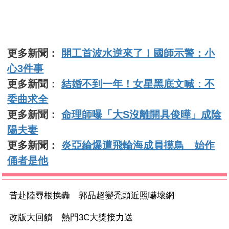
更多新聞：
開工首波水逆來了！國師示警：小
心3件事
更多新聞：
結婚不到一年！女星黑底文喊：不
委曲求全
更多新聞：
命理師曝「大S沒離開具俊曄」成陰
陽夫妻
更多新聞：
炎亞綸爆遭飛輪海成員摸鳥 始作
俑者是他
昔赴陸尋根挨轟 郭品超變禿頭近照嚇壞網
改版大回饋 熱門3C大獎接力送