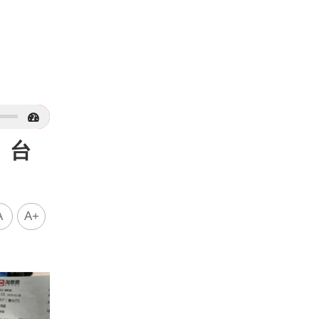
：台
A
A+