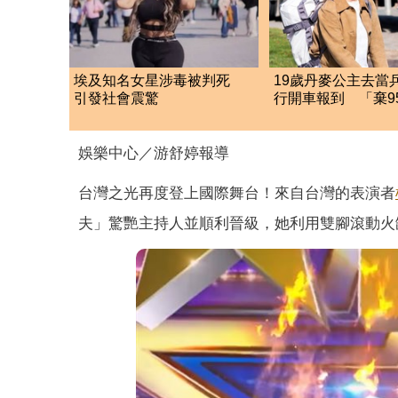
埃及知名女星涉毒被判死
19歲丹麥公主去當
引發社會震驚
行開車報到 「棄9
貼」不搞特權
娛樂中心／游舒婷報導
台灣之光再度登上國際舞台！來自台灣的表演者
夫」驚艷主持人並順利晉級，她利用雙腳滾動火