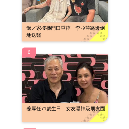
獨／家樓梯門口重摔 李亞萍路邊倒
地送醫
6
姜厚任71歲生日 女友曝神級朋友圈