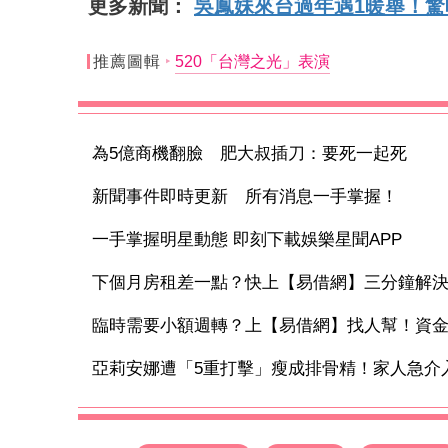
更多新聞：
吳鳳妹來台過年遇1暖舉！
推薦圖輯
520「台灣之光」表演
為5億商機翻臉 肥大叔插刀：要死一起死
新聞事件即時更新 所有消息一手掌握！
一手掌握明星動態 即刻下載娛樂星聞APP
下個月房租差一點？快上【易借網】三分鐘解
臨時需要小額週轉？上【易借網】找人幫！資
亞莉安娜遭「5重打擊」瘦成排骨精！家人急介入