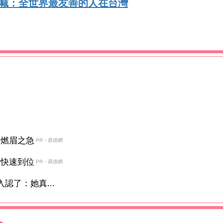
驚喊：全世界最友善的人在台灣
決燃眉之急
PR・易借網
金快速到位
PR・易借網
認了：她真...