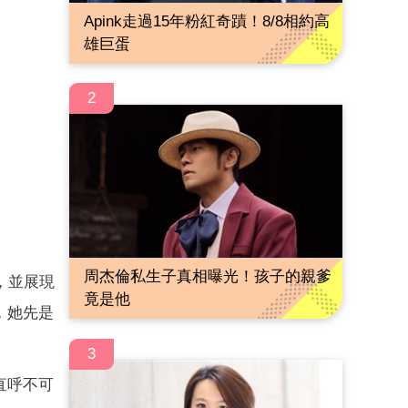
Apink走過15年粉紅奇蹟！8/8相約高
雄巨蛋
2
周杰倫私生子真相曝光！孩子的親爹
，並展現
竟是他
，她先是
3
直呼不可