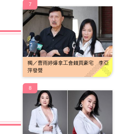
7
獨／曹雨婷爆拿工會錢買豪宅 李亞
萍發聲
8