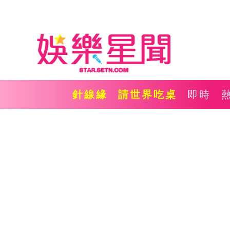
針線緣
請世界吃桌
即時