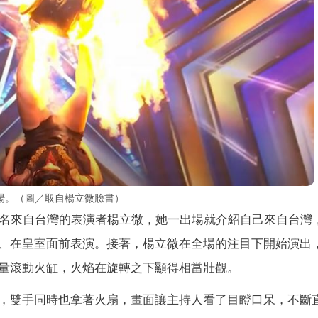
場。（圖／取自楊立微臉書）
一名來自台灣的表演者楊立微，她一出場就介紹自己來自台灣
、在皇室面前表演。接著，楊立微在全場的注目下開始演出
量滾動火缸，火焰在旋轉之下顯得相當壯觀。
，雙手同時也拿著火扇，畫面讓主持人看了目瞪口呆，不斷