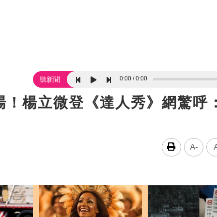
0:00
0:00
聽新聞
場！楊立微登《達人秀》網驚呼
A-