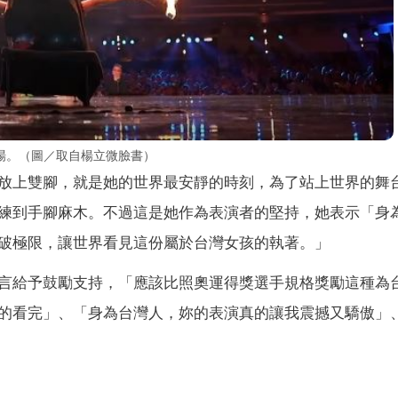
場。（圖／取自楊立微臉書）
放上雙腳，就是她的世界最安靜的時刻，為了站上世界的舞
練到手腳麻木。不過這是她作為表演者的堅持，她表示「身
破極限，讓世界看見這份屬於台灣女孩的執著。」
言給予鼓勵支持，「應該比照奧運得獎選手規格獎勵這種為
的看完」、「身為台灣人，妳的表演真的讓我震撼又驕傲」