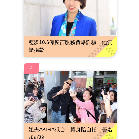
慈濟10.6億疫苗服務費爆詐騙 他質
疑捐款
4
姐夫AKIRA抵台 蹲身陪自拍、簽名
超寵粉