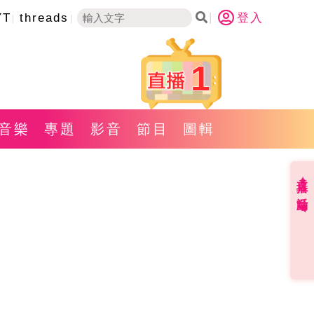
YT
threads
登入
1
音樂
專題
影音
節目
圖輯
直播✦活動