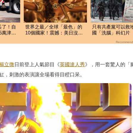
兵了！自
世界之最／全球「最色」的
只有共產黨可以救
5萬津
10個國家！震撼：美日沒上
國「洗腦」科幻片
榜，中國勇奪第4
14億
Recommend
楊立微
日前登上人氣節目《
英國達人秀
》，用一套驚人的「
缸，刺激的表演讓全場看得目瞪口呆。