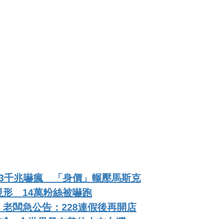
3千兆嚇瘋 「身價」輾壓馬斯克
形 14萬粉絲被嚇跑
老闆急公告：228連假後再開店