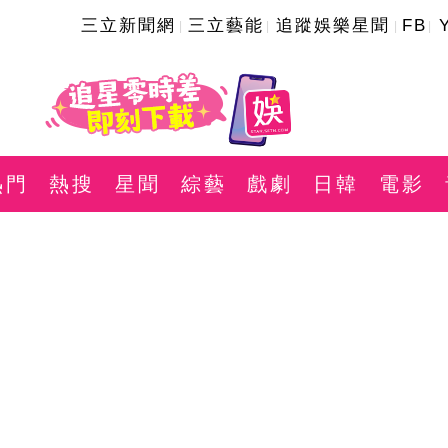
三立新聞網
三立藝能
追蹤娛樂星聞
FB
熱門
熱搜
星聞
綜藝
戲劇
日韓
電影