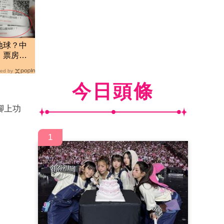
地球？中
 票房破
ed by
今日頭條
腳上功
1