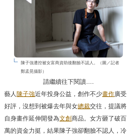
陳子強遭控被女富商資助後翻臉不認人。（圖／記者
鄭孟晃攝影）
請繼續往下閱讀….
藝人
陳子強
近年投身公益，創作不少
畫作
廣受
好評，沒想到被爆去年與女
總裁
交往，提議將
自身畫作延伸開發為
文創
商品。女方砸了破百
萬的資金力挺，結果陳子強卻翻臉不認人，冷