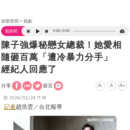
娛樂星聞
戲劇
0:00
0:00
聽新聞
陳子強爆秘戀女總裁！她愛相
隨砸百萬「遭冷暴力分手」
經紀人回應了
A-
A
A+
分享
留言
2026/02/24 11:18
記者
趙浩雲／台北報導