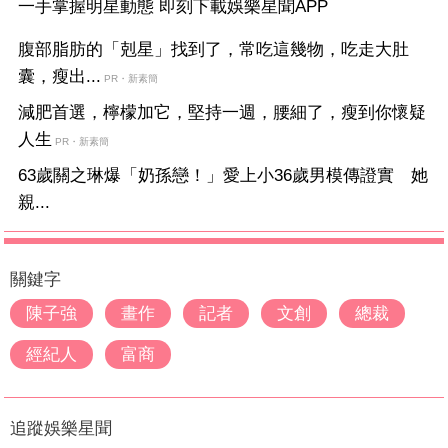
一手掌握明星動態 即刻下載娛樂星聞APP
腹部脂肪的「剋星」找到了，常吃這幾物，吃走大肚
囊，瘦出...
PR・新素簡
減肥首選，檸檬加它，堅持一週，腰細了，瘦到你懷疑
人生
PR・新素簡
63歲關之琳爆「奶孫戀！」愛上小36歲男模傳證實 她
親...
關鍵字
陳子強
畫作
記者
文創
總裁
經紀人
富商
追蹤娛樂星聞