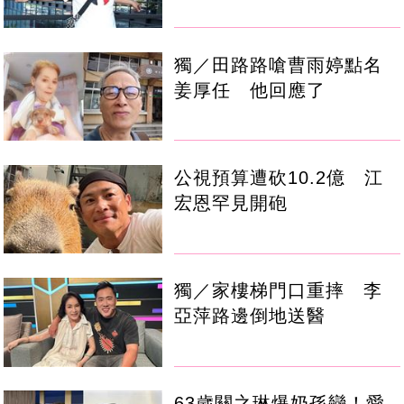
獨／田路路嗆曹雨婷點名
姜厚任 他回應了
公視預算遭砍10.2億 江
宏恩罕見開砲
獨／家樓梯門口重摔 李
亞萍路邊倒地送醫
63歲關之琳爆奶孫戀！愛