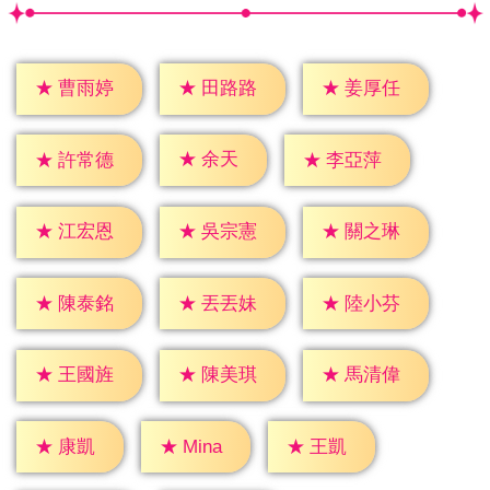
★
曹雨婷
★
田路路
★
姜厚任
★
余天
★
許常德
★
李亞萍
★
江宏恩
★
吳宗憲
★
關之琳
★
陳泰銘
★
丟丟妹
★
陸小芬
★
王國旌
★
陳美琪
★
馬清偉
★
康凱
★
王凱
★
Mina