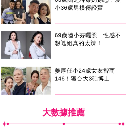
小36歲男模傳證實
69歲陸小芬曬照 性感不
想遮姐真的太辣！
姜厚任小24歲女友智商
146！獲台大3碩博士
大數據推薦