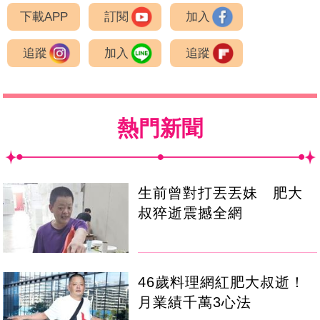
下載APP
訂閱
加入
追蹤
加入
追蹤
熱門新聞
生前曾對打丟丟妹 肥大
叔猝逝震撼全網
46歲料理網紅肥大叔逝！
月業績千萬3心法