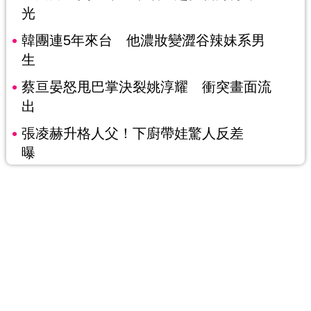
光
韓團連5年來台 他濃妝變澀谷辣妹系男
生
蔡亘晏怒甩巴掌決裂姚淳耀 衝突畫面流
出
張凌赫升格人父！下廚帶娃驚人反差
曝