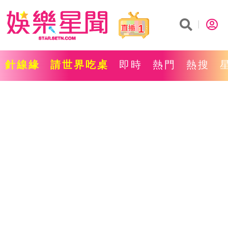
1
針線緣
請世界吃桌
即時
熱門
熱搜