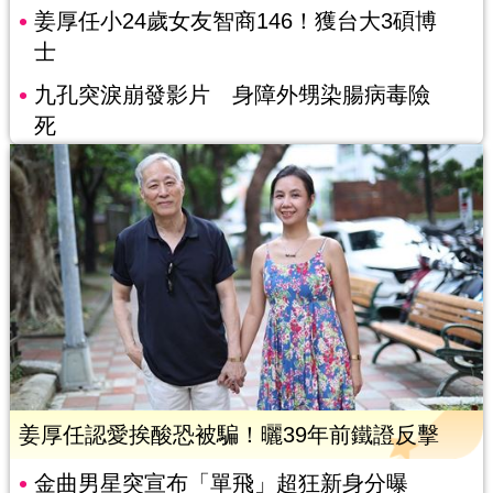
姜厚任小24歲女友智商146！獲台大3碩博
士
九孔突淚崩發影片 身障外甥染腸病毒險
死
姜厚任認愛挨酸恐被騙！曬39年前鐵證反擊
金曲男星突宣布「單飛」超狂新身分曝