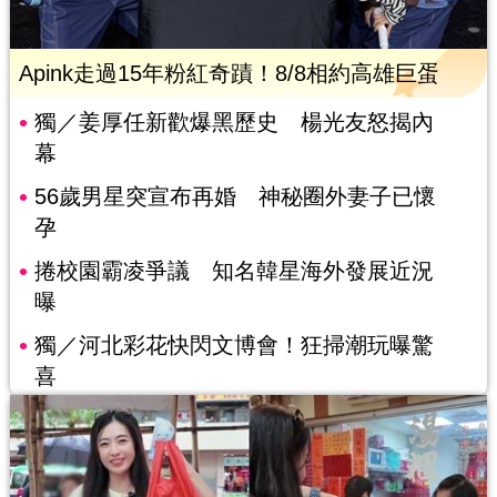
Apink走過15年粉紅奇蹟！8/8相約高雄巨蛋
獨／姜厚任新歡爆黑歷史 楊光友怒揭內
幕
56歲男星突宣布再婚 神秘圈外妻子已懷
孕
捲校園霸凌爭議 知名韓星海外發展近況
曝
獨／河北彩花快閃文博會！狂掃潮玩曝驚
喜