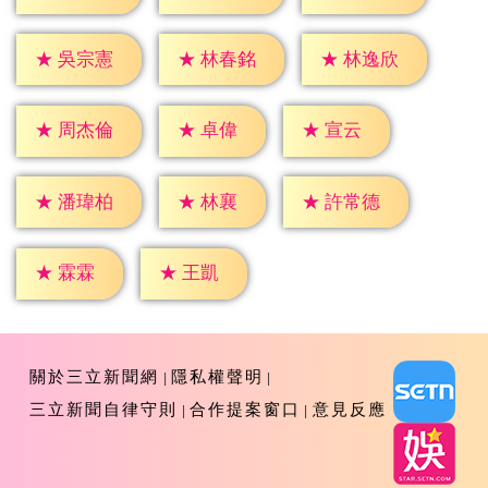
★
吳宗憲
★
林春銘
★
林逸欣
★
卓偉
★
宣云
★
周杰倫
★
林襄
★
潘瑋柏
★
許常德
★
霖霖
★
王凱
關於三立新聞網
隱私權聲明
三立新聞自律守則
合作提案窗口
意見反應