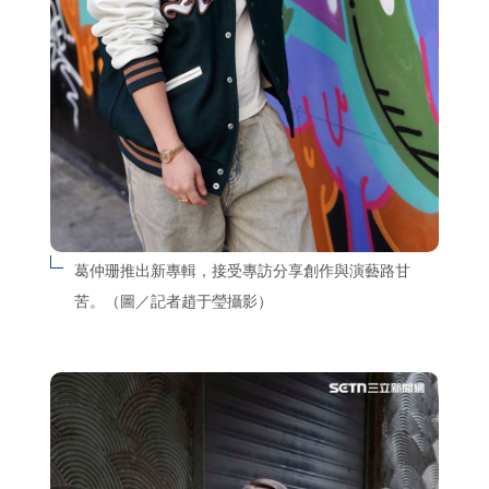
葛仲珊推出新專輯，接受專訪分享創作與演藝路甘
苦。（圖／記者趙于瑩攝影）