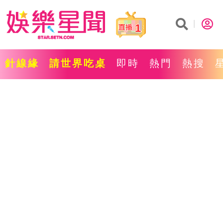
1
針線緣
請世界吃桌
即時
熱門
熱搜