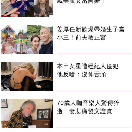
歲美魔女當阿嬤了
姜厚任新歡爆帶婚生子當
小三！前夫嗆正宮
本土女星遭經紀人侵犯
他反嗆：沒伸舌頭
70歲大咖音樂人驚傳猝
逝 妻悲痛發文證實