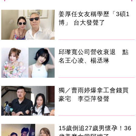
姜厚任女友稱學歷「3碩1
博」 台大發聲了
邱瓈寬公司營收衰退 點
名王心凌、楊丞琳
獨／曹雨婷爆拿工會錢買
豪宅 李亞萍發聲
15歲倒追27歲男懷孕！36