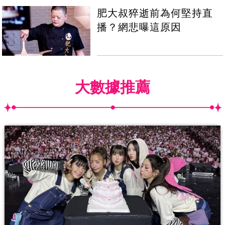
肥大叔猝逝前為何堅持直
播？網悲曝這原因
大數據推薦