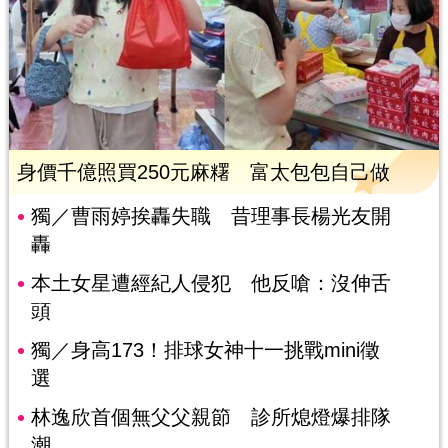
身價千億照買250元麻糬 富太包包自己做
獨／曹雨婷挨轟失職 昔理事長楊光友開
轟
本土女星遭經紀人侵犯 他反嗆：沒伸舌
頭
獨／身高173！排球女神十一挑戰mini徵
選
林逸欣首個無父父親節 診所熄燈爆排隊
潮