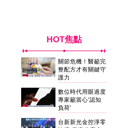
HOT焦點
關節危機！醫籲完
整配方才有關鍵守
護力
數位時代用眼過度
專家籲當心'認知
負荷'
台新新光金控淨零