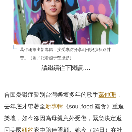
葛仲珊推出新專輯，接受專訪分享創作與演藝路甘
苦。（圖／記者趙于瑩攝影）
請繼續往下閱讀….
曾因憂鬱症暫別台灣樂壇多年的歌手
葛仲珊
，
去年底才帶著全
新專輯
《soul.food 靈食》重返
樂壇，如今卻因為母親意外受傷，緊急決定返
回美國
紐約
家中陪伴照顧。她今（24日）在社