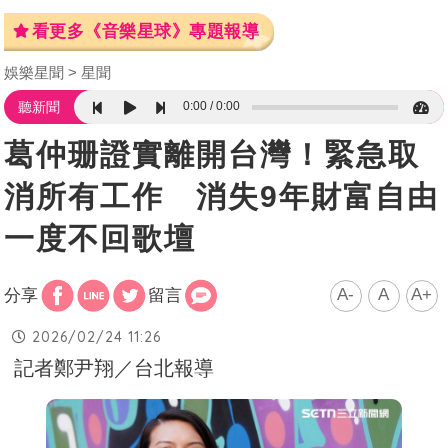
看更多《音樂星球》專題報導
娛樂星聞
星聞
0:00
0:00
聽新聞
葛仲珊證實離開台灣！緊急取
消所有工作 消失9年財富自由
一度不回歌壇
A-
A
A+
分享
留言
2026/02/24 11:26
記者鄭尹翔／台北報導