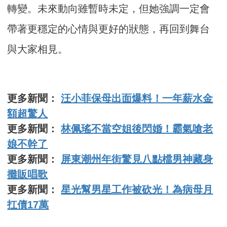
轉變。未來動向雖暫時未定，但她強調一定會
帶著更穩定的心情與更好的狀態，再回到舞台
與大家相見。
更多新聞：
汪小菲保母出面爆料！一年薪水金
額超驚人
更多新聞：
林佩瑤不當空姐後閃婚！霸氣嗆老
娘不幹了
更多新聞：
屏東潮州年街驚見八點檔男神藏身
攤販唱歌
更多新聞：
星光幫男星工作被砍光！為病母月
扛債17萬