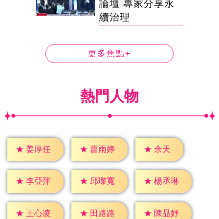
論壇 專家分享永
續治理
更多焦點+
熱門人物
★
余天
★
姜厚任
★
曹雨婷
★
李亞萍
★
邱瓈寬
★
楊丞琳
★
王心凌
★
田路路
★
陳品妤