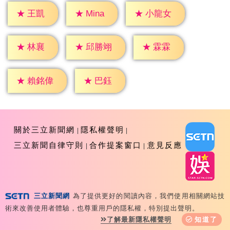
★
王凱
★
Mina
★
小龍女
★
林襄
★
霖霖
★
邱勝翊
★
巴鈺
★
賴銘偉
關於三立新聞網
隱私權聲明
三立新聞自律守則
合作提案窗口
意見反應
三立新聞網
為了提供更好的閱讀內容，我們使用相關網站技
Copyright ©2026 Sanlih E-Television All Rights
術來改善使用者體驗，也尊重用戶的隱私權，特別提出聲明。
Reserved 版權所有 盜用必究 台北市內湖區舊宗路一段159
了解最新隱私權聲明
知道了
號 02-8792-8888