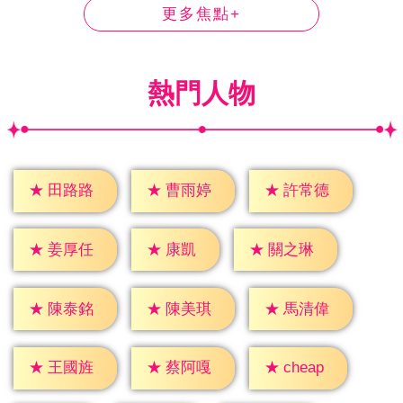
更多焦點+
熱門人物
★
田路路
★
曹雨婷
★
許常德
★
康凱
★
姜厚任
★
關之琳
★
陳泰銘
★
陳美琪
★
馬清偉
★
cheap
★
王國旌
★
蔡阿嘎