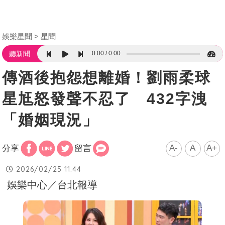
娛樂星聞
星聞
0:00
0:00
聽新聞
傳酒後抱怨想離婚！劉雨柔球
星尪怒發聲不忍了 432字洩
「婚姻現況」
A-
A
A+
分享
留言
2026/02/25 11:44
娛樂中心／台北報導