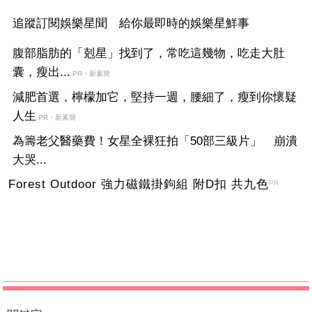
追蹤訂閱娛樂星聞 給你最即時的娛樂星鮮事
腹部脂肪的「剋星」找到了，常吃這幾物，吃走大肚
囊，瘦出...
PR・新素簡
減肥首選，檸檬加它，堅持一週，腰細了，瘦到你懷疑
人生
PR・新素簡
為籌老父醫藥費！女星全裸狂拍「50部三級片」 崩潰
大哭...
Forest Outdoor 強力磁鐵掛鉤組 附D扣 共九色
PR