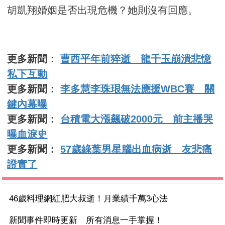
胡凱翔婚姻是否出現危機？她則沒有回應。
更多新聞：
曹西平年前猝逝 龍千玉崩潰悲憶
私下互動
更多新聞：
李多慧李珠珢無法應援WBC賽 關
鍵內幕曝
更多新聞：
台積電大漲飆破2000元 前主播哭
曝血淚史
更多新聞：
57歲綠葉男星腦出血病逝 友悲痛
證實了
46歲料理網紅肥大叔逝！月業績千萬3心法
新聞事件即時更新 所有消息一手掌握！