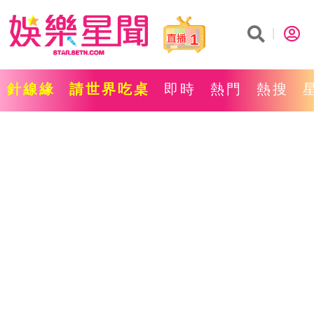
1
針線緣
請世界吃桌
即時
熱門
熱搜