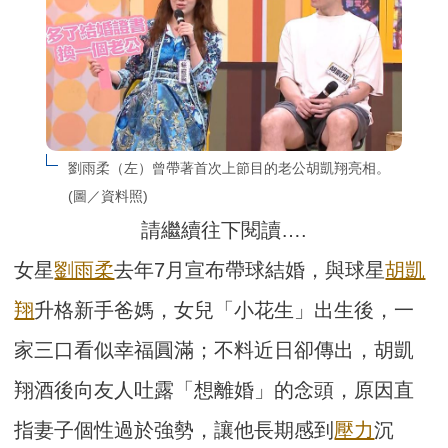
劉雨柔（左）曾帶著首次上節目的老公胡凱翔亮相。
(圖／資料照)
請繼續往下閱讀….
女星
劉雨柔
去年7月宣布帶球結婚，與球星
胡凱
翔
升格新手爸媽，女兒「小花生」出生後，一
家三口看似幸福圓滿；不料近日卻傳出，胡凱
翔酒後向友人吐露「想離婚」的念頭，原因直
指妻子個性過於強勢，讓他長期感到
壓力
沉