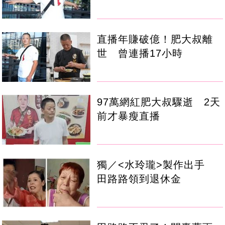
直播年賺破億！肥大叔離
世 曾連播17小時
97萬網紅肥大叔驟逝 2天
前才暴瘦直播
獨／<水玲瓏>製作出手
田路路領到退休金