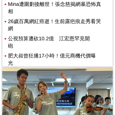
Mina遭圍剿後離世！張念慈揭網暴恐怖真
相
26歲百萬網紅癌逝！生前露疤痕走秀看哭
網
公視預算遭砍10.2億 江宏恩罕見開
砲
肥大叔曾狂播17小時！億元商機代價曝
光