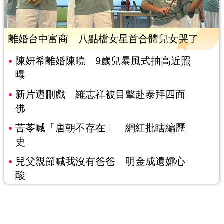
離婚台中富商 八點檔女星首合體兒女哭了
陳妍希離婚陳曉 9歲兒暴風式抽高近照
曝
新片遭刪戲 羅志祥被目擊赴泰拜四面
佛
苦苓喊「唐朝不存在」 網紅批瞎編歷
史
兒父親節喊我沒有爸爸 明金成遺孀心
酸