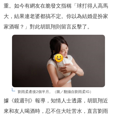
重。如今有網友在脆發文指稱「球打得人高馬
大，結果連老婆都搞不定。你以為結婚是扮家
家酒喔？」對此胡凱翔則留言反擊了。
劉雨柔產後2個半月。（圖／翻攝自劉雨柔IG）
據《鏡週刊》報導，知情人士透露，胡凱翔近
來和友人喝酒時，忍不住大吐苦水，直言劉雨