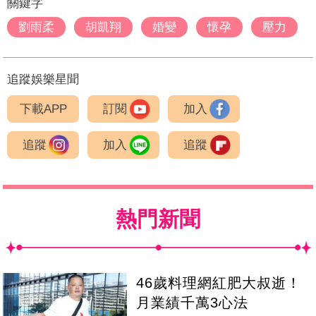
關鍵字
劉雨柔
胡凱翔
婚變
懷孕
壓力
追蹤娛樂星聞
下載APP
訂閱
加入
追蹤
加入
追蹤
熱門新聞
46歲料理網紅肥大叔逝！
月業績千萬3心法