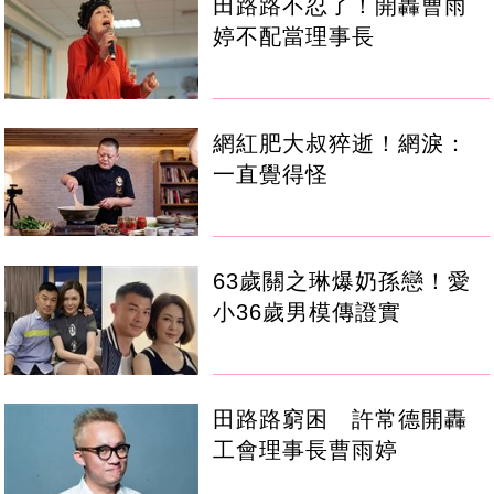
田路路不忍了！開轟曹雨
婷不配當理事長
網紅肥大叔猝逝！網淚：
一直覺得怪
63歲關之琳爆奶孫戀！愛
小36歲男模傳證實
田路路窮困 許常德開轟
工會理事長曹雨婷