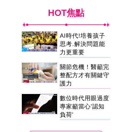
HOT焦點
AI時代!培養孩子
思考.解決問題能
力更重要
關節危機！醫籲完
整配方才有關鍵守
護力
數位時代用眼過度
專家籲當心'認知
負荷'