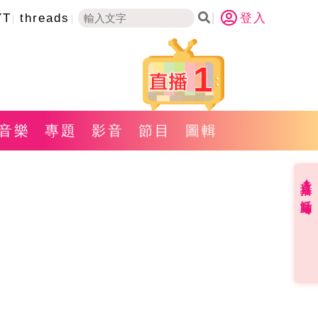
YT
threads
登入
1
音樂
專題
影音
節目
圖輯
直播✦活動