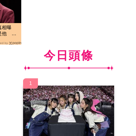
真相曝
是他 劉
了
ed by
今日頭條
1