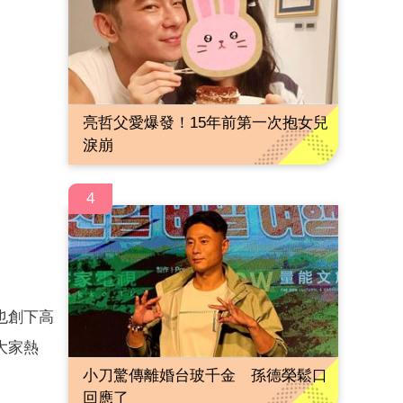
亮哲父愛爆發！15年前第一次抱女兒
淚崩
4
也創下高
大家熱
小刀驚傳離婚台玻千金 孫德榮鬆口
回應了