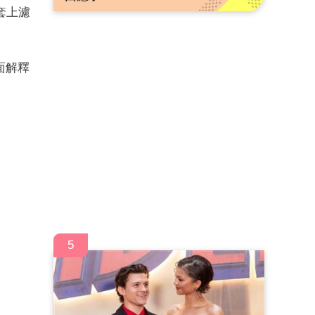
套上濾
面解釋
5