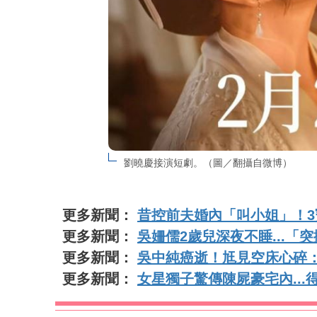
劉曉慶接演短劇。（圖／翻攝自微博）
更多新聞：
昔控前夫婚內「叫小姐」！
更多新聞：
吳姍儒2歲兒深夜不睡...
更多新聞：
吳中純癌逝！尪見空床心碎
更多新聞：
女星獨子驚傳陳屍豪宅內...