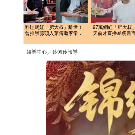
料理網紅「肥大叔」離世！
97萬網紅「肥大叔
曾推黑蒜頭入菜傳遞家常
天前才直播暴瘦畫
味 97萬粉絲不捨
淚崩：一路好走
娛樂中心／蔡佩伶報導