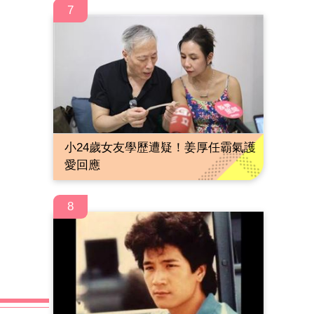
7
小24歲女友學歷遭疑！姜厚任霸氣護
愛回應
8