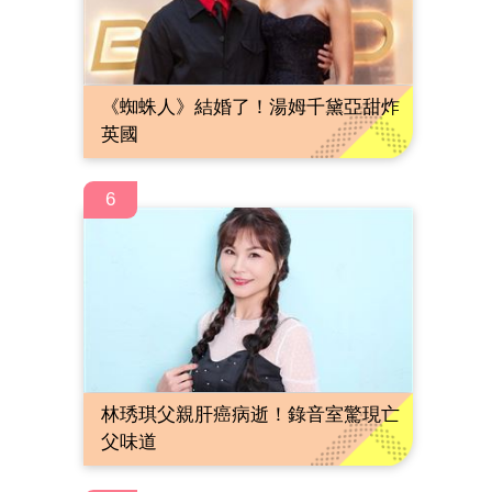
《蜘蛛人》結婚了！湯姆千黛亞甜炸
英國
6
林琇琪父親肝癌病逝！錄音室驚現亡
父味道