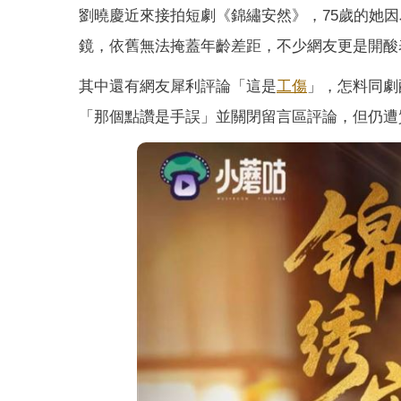
劉曉慶近來接拍短劇《錦繡安然》，75歲的她
鏡，依舊無法掩蓋年齡差距，不少網友更是開酸
其中還有網友犀利評論「這是
工傷
」，怎料同劇
「那個點讚是手誤」並關閉留言區評論，但仍遭