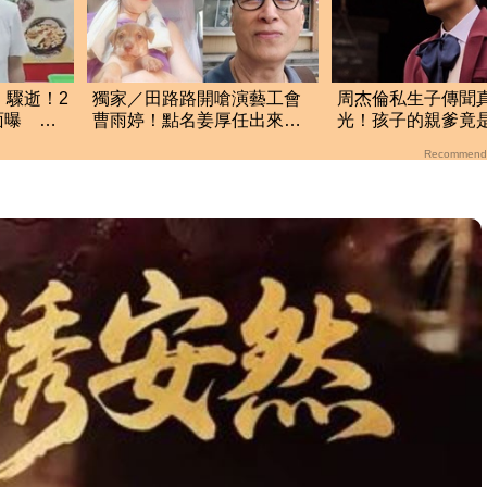
」驟逝！2
獨家／田路路開嗆演藝工會
周杰倫私生子傳聞
面曝 網
曹雨婷！點名姜厚任出來
光！孩子的親爹竟
他16字回應了
若雪閨密出面全說
Recommend