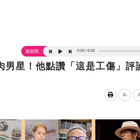
0:00
0:00
聽新聞
吻鮮肉男星！他點讚「這是工傷」
A-