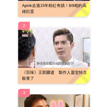
Apink走過15年粉紅奇蹟！8/8相約高
雄巨蛋
2
《百味》王凱驟逝 製作人靈堂悼念
殺青了
3