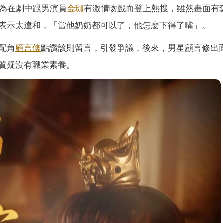
因為在劇中跟男演員
金珈
有激情吻戲而登上熱搜，雖然畫面有
表示太違和，「當他奶奶都可以了，他怎麼下得了嘴」。
配角
顧言修
點讚該則留言，引發爭議，後來，男星顧言修出
質疑沒有職業素養。