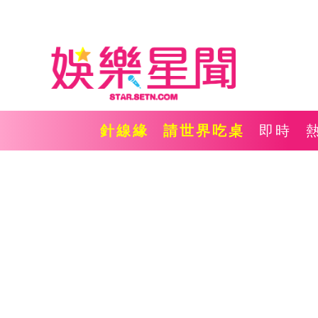
針線緣
請世界吃桌
即時