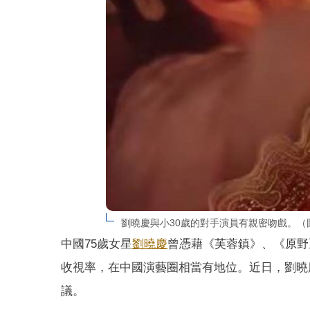
劉曉慶與小30歲的對手演員有親密吻戲。（
中國75歲女星
劉曉慶
曾憑藉《芙蓉鎮》、《原野
收視率，在中國演藝圈相當有地位。近日，劉曉
議。