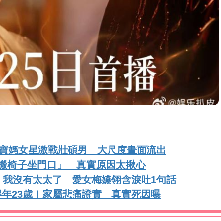
3寶媽女星激戰壯碩男 大尺度畫面流出
「突搬椅子坐門口」 真實原因太揪心
：我沒有太太了 愛女梅嬿翎含淚吐1句話
得年23歲！家屬悲痛證實 真實死因曝