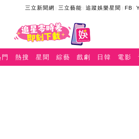
三立新聞網
三立藝能
追蹤娛樂星聞
FB
熱門
熱搜
星聞
綜藝
戲劇
日韓
電影