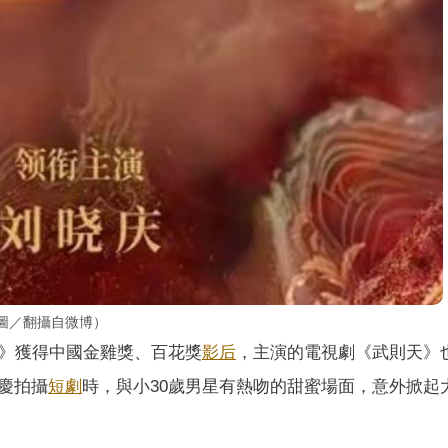
圖／翻攝自微博）
》獲得中國金雞獎、百花獎
影后
，主演的電視劇《武則天》
慶拍攝
短劇
時，與小30歲男星有熱吻的甜蜜場面，意外掀起