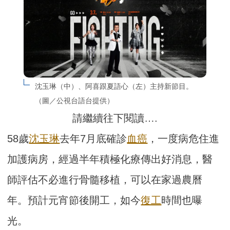
沈玉琳（中）、阿喜跟夏語心（左）主持新節目。
（圖／公視台語台提供）
請繼續往下閱讀….
58歲
沈玉琳
去年7月底確診
血癌
，一度病危住進
加護病房，經過半年積極化療傳出好消息，醫
師評估不必進行骨髓移植，可以在家過農曆
年。預計元宵節後開工，如今
復工
時間也曝
光。