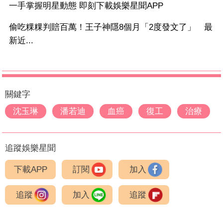
一手掌握明星動態 即刻下載娛樂星聞APP
偷吃粿粿判賠百萬！王子神隱8個月「2度發文了」 最
新近...
關鍵字
沈玉琳
潘若迪
血癌
復工
治療
追蹤娛樂星聞
下載APP
訂閱
加入
追蹤
加入
追蹤