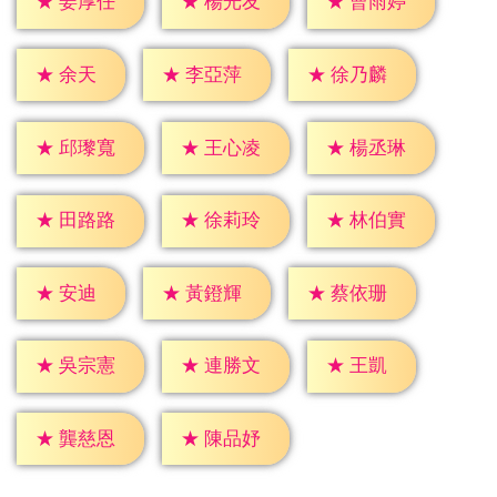
★
姜厚任
★
楊光友
★
曹雨婷
★
余天
★
李亞萍
★
徐乃麟
★
邱瓈寬
★
王心凌
★
楊丞琳
★
田路路
★
徐莉玲
★
林伯實
★
安迪
★
黃鐙輝
★
蔡依珊
★
王凱
★
吳宗憲
★
連勝文
★
龔慈恩
★
陳品妤