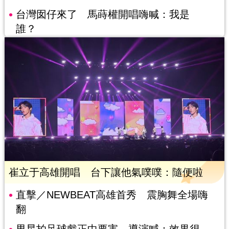
台灣囡仔來了 馬蒔權開唱嗨喊：我是
誰？
崔立于高雄開唱 台下讓他氣噗噗：隨便啦
直擊／NEWBEAT高雄首秀 震胸舞全場嗨
翻
男星拍足球戲正中要害 導演喊：效果很