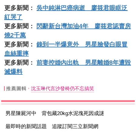
更多新聞：
吳中純淋巴癌病逝 廖筱君眼眶泛
紅哭了
更多新聞：
閃辭新台灣加油4年 廖筱君認賣房
燒2千萬
更多新聞：
錄到一半爆意外 男星臉發白眼冒
血絲重摔
更多新聞：
前妻控婚內出軌 男星離婚8年遭毀
滅爆料
推薦圖輯
沈玉琳代言沙發椅仍不忘搞笑
男星陳屍河中 背包藏20kg水泥塊死因成謎
最即時的新聞話題 追蹤訂閱三立新聞網