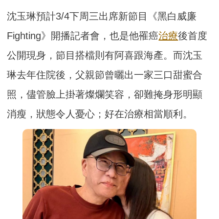
沈玉琳預計3/4下周三出席新節目《黑白威廉
Fighting》開播記者會，也是他罹癌
治療
後首度
公開現身，節目搭檔則有阿喜跟海產。而沈玉
琳去年住院後，父親節曾曬出一家三口甜蜜合
照，儘管臉上掛著燦爛笑容，卻難掩身形明顯
消瘦，狀態令人憂心；好在治療相當順利。