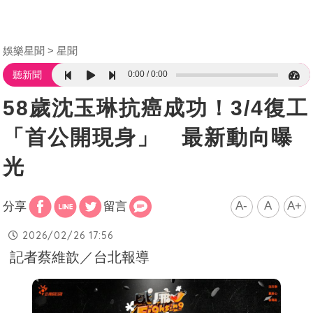
娛樂星聞
星聞
0:00
0:00
聽新聞
58歲沈玉琳抗癌成功！3/4復工
「首公開現身」 最新動向曝
光
A-
A
A+
分享
留言
2026/02/26 17:56
記者蔡維歆／台北報導