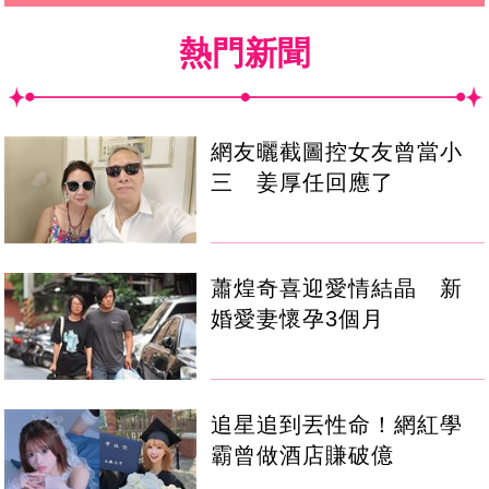
熱門新聞
網友曬截圖控女友曾當小
三 姜厚任回應了
蕭煌奇喜迎愛情結晶 新
婚愛妻懷孕3個月
追星追到丟性命！網紅學
霸曾做酒店賺破億