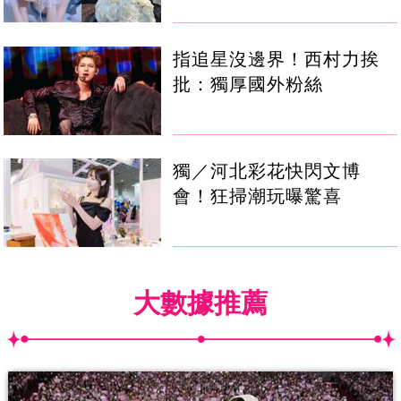
指追星沒邊界！西村力挨
批：獨厚國外粉絲
獨／河北彩花快閃文博
會！狂掃潮玩曝驚喜
大數據推薦