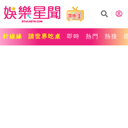
1
針線緣
請世界吃桌
即時
熱門
熱搜