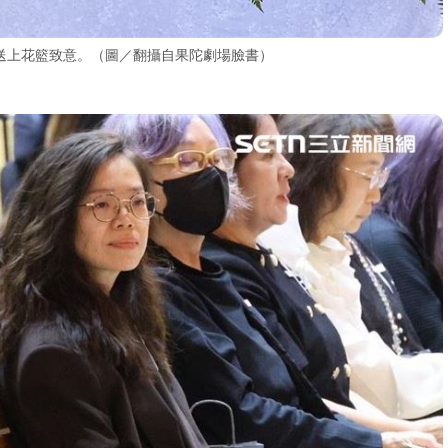
送上花籃致意。（圖／翻攝自果陀劇場臉書）