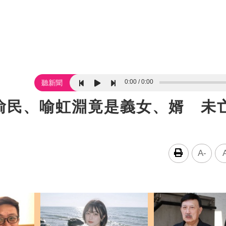
0:00
0:00
聽新聞
渝民、喻虹淵竟是義女、婿 未
A-