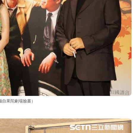
攝自果陀劇場臉書）