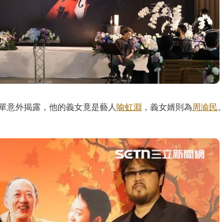
單意外揭露，他的義女竟是藝人
喻虹淵
，義女婿則為
周渝民