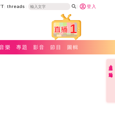
YT
threads
登入
1
音樂
專題
影音
節目
圖輯
直播✦活動