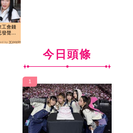
拿工會錢
忍發聲：
ed by
今日頭條
1