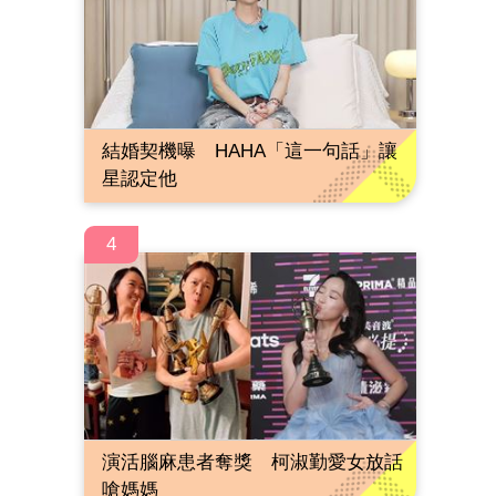
結婚契機曝 HAHA「這一句話」讓
星認定他
4
演活腦麻患者奪獎 柯淑勤愛女放話
嗆媽媽