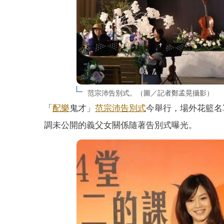
范宗沛告別式。（圖／記者鄭孟晃攝影）
「
配樂
鬼才」
范宗沛
告別式
今舉行，場外花籃名
調未公開的義父女關係隨著告別式曝光。