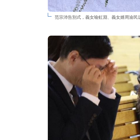
范宗沛告別式，義女喻虹淵、義女婿周渝民