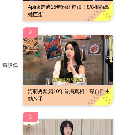
Apink走過15年粉紅奇蹟！8/8相約高
雄巨蛋
2
。這段低
河莉秀離婚10年首揭真相！曝自己主
動放手
3