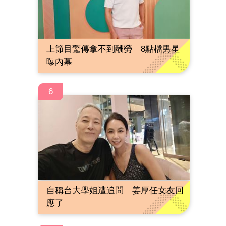
上節目驚傳拿不到酬勞 8點檔男星
曝內幕
6
自稱台大學姐遭追問 姜厚任女友回
應了