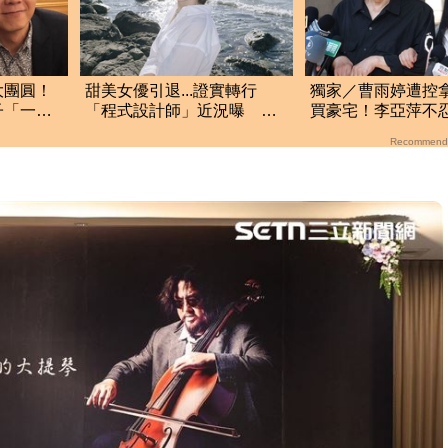
大團圓！
甜美女優引退...證實轉行
獨家／曹雨婷遭控
子「一句
「程式設計師」近況曝 網
買豪宅！李亞萍不
驚：無碼變寫碼
余天管工會都貼錢
Recommend