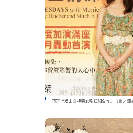
范宗沛過去曾和義女喻虹淵合作。（圖／翻