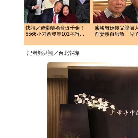
快訊／遭爆離婚台玻千金！
廖峻離婚後父親節
5566小刀首發聲101字證
前妻親自餵飯 兒
實：已分開一段時間
話」逼哭全網
記者鄭尹翔／台北報導