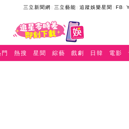
三立新聞網
三立藝能
追蹤娛樂星聞
FB
熱門
熱搜
星聞
綜藝
戲劇
日韓
電影