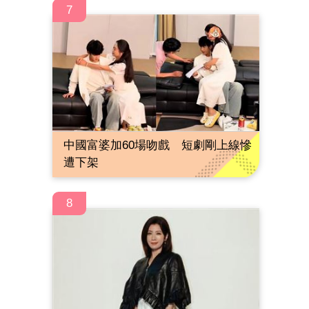
7
中國富婆加60場吻戲 短劇剛上線慘
遭下架
8