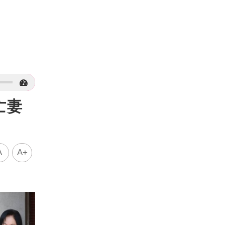
亡妻
A
A+