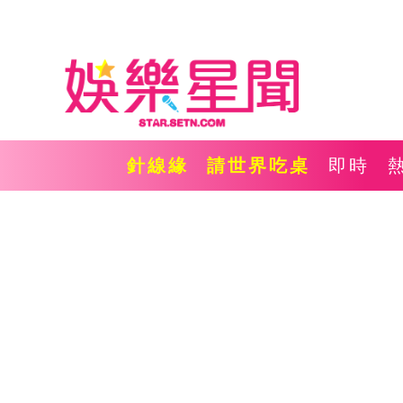
針線緣
請世界吃桌
即時