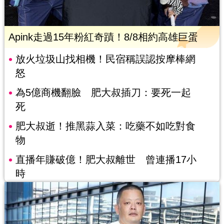
Apink走過15年粉紅奇蹟！8/8相約高雄巨蛋
放火垃圾山找相機！民宿稱誤認按摩棒網
怒
為5億商機翻臉 肥大叔插刀：要死一起
死
肥大叔逝！推黑蒜入菜：吃藥不如吃對食
物
直播年賺破億！肥大叔離世 曾連播17小
時