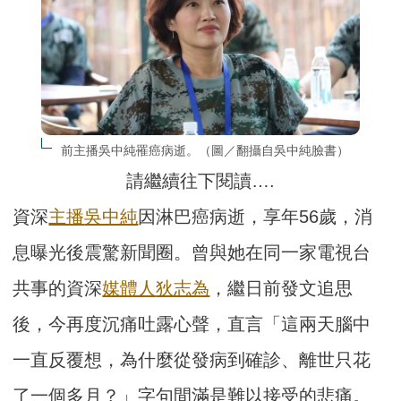
前主播吳中純罹癌病逝。（圖／翻攝自吳中純臉書）
請繼續往下閱讀….
資深
主播
吳中純
因淋巴癌病逝，享年56歲，消
息曝光後震驚新聞圈。曾與她在同一家電視台
共事的資深
媒體人
狄志為
，繼日前發文追思
後，今再度沉痛吐露心聲，直言「這兩天腦中
一直反覆想，為什麼從發病到確診、離世只花
了一個多月？」字句間滿是難以接受的悲痛。