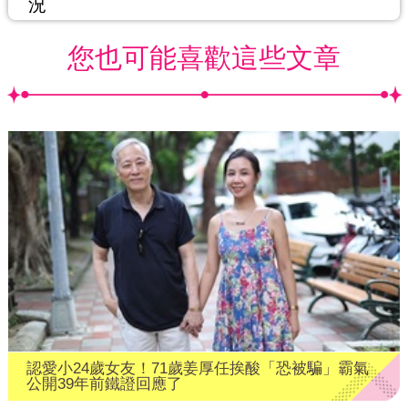
況
您也可能喜歡這些文章
認愛小24歲女友！71歲姜厚任挨酸「恐被騙」霸氣
公開39年前鐵證回應了