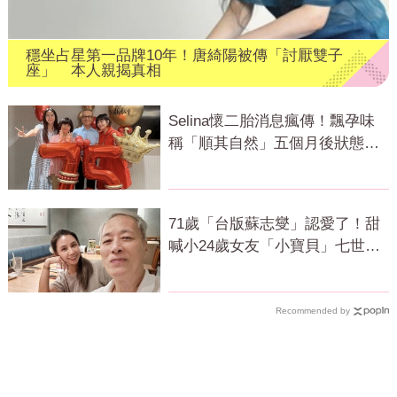
穩坐占星第一品牌10年！唐綺陽被傳「討厭雙子
座」 本人親揭真相
Selina懷二胎消息瘋傳！飄孕味
稱「順其自然」五個月後狀態曝
光
71歲「台版蘇志燮」認愛了！甜
喊小24歲女友「小寶貝」七世情
緣震撼曝光
Recommended by