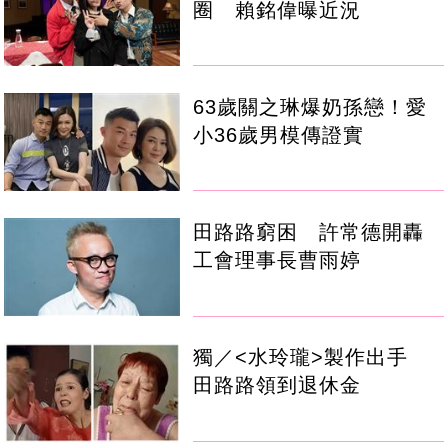
圈 賴銘偉曝近況
63歲關之琳爆奶孫戀！愛
小36歲男模傳證實
田路路窮困 許常德開轟
工會理事長曹雨婷
獨／<水玲瓏>製作出手
田路路領到退休金