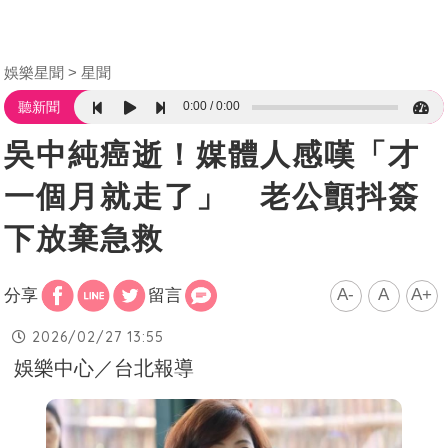
娛樂星聞
星聞
0:00
0:00
聽新聞
吳中純癌逝！媒體人感嘆「才
一個月就走了」 老公顫抖簽
下放棄急救
A-
A
A+
分享
留言
2026/02/27 13:55
娛樂中心／台北報導