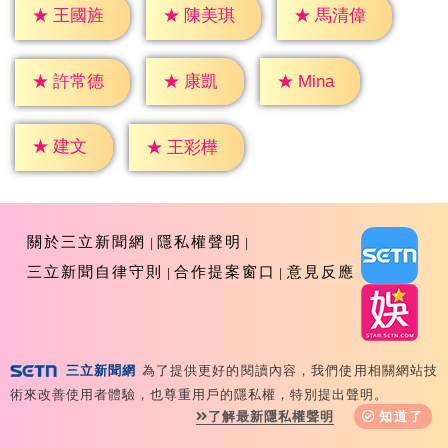
★
王國旌
★
陳美琪
★
馬清偉
★
康凱
★
Mina
★
許常德
★
建文
★
王彩樺
關於三立新聞網
隱私權聲明
三立新聞自律守則
合作提案窗口
意見反應
三立新聞網
為了提供更好的閱讀內容，我們使用相關網站技
Copyright ©2026 Sanlih E-Television All Rights
術來改善使用者體驗，也尊重用戶的隱私權，特別提出聲明。
Reserved 版權所有 盜用必究 台北市內湖區舊宗路一段159
了解最新隱私權聲明
知道了
號 02-8792-8888