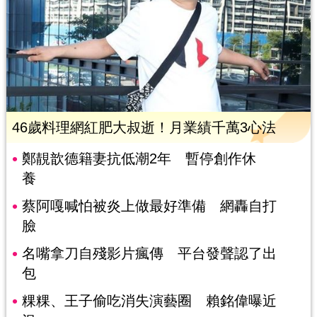
46歲料理網紅肥大叔逝！月業績千萬3心法
鄭靚歆德籍妻抗低潮2年 暫停創作休
養
蔡阿嘎喊怕被炎上做最好準備 網轟自打
臉
名嘴拿刀自殘影片瘋傳 平台發聲認了出
包
粿粿、王子偷吃消失演藝圈 賴銘偉曝近