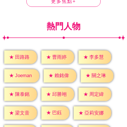
更多焦點+
熱門人物
★
田路路
★
曹雨婷
★
李多慧
★
賴銘偉
★
關之琳
★
Joeman
★
陳泰銘
★
邱勝翊
★
周定緯
★
巴鈺
★
梁文音
★
亞莉安娜