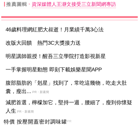
推薦圖輯
資深媒體人王瀞文接受三立新聞網專訪
46歲料理網紅肥大叔逝！月業績千萬3心法
改版大回饋 熱門3C大獎接力送
明星講師親授！醒吾三立學院打造影視新星
一手掌握明星動態 即刻下載娛樂星聞APP
腹部脂肪的「剋星」找到了，常吃這幾物，吃走大肚
囊，瘦出...
PR・新素簡
減肥首選，檸檬加它，堅持一週，腰細了，瘦到你懷疑
人生
PR・新素簡
特價 按壓開蓋密封調味罐
PR