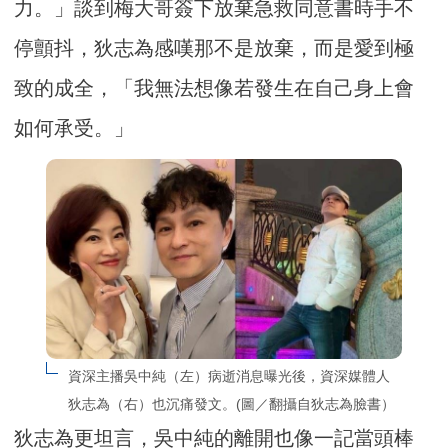
力。」談到梅大哥簽下放棄急救同意書時手不
停顫抖，狄志為感嘆那不是放棄，而是愛到極
致的成全，「我無法想像若發生在自己身上會
如何承受。」
資深主播吳中純（左）病逝消息曝光後，資深媒體人
狄志為（右）也沉痛發文。(圖／翻攝自狄志為臉書）
狄志為更坦言，吳中純的離開也像一記當頭棒