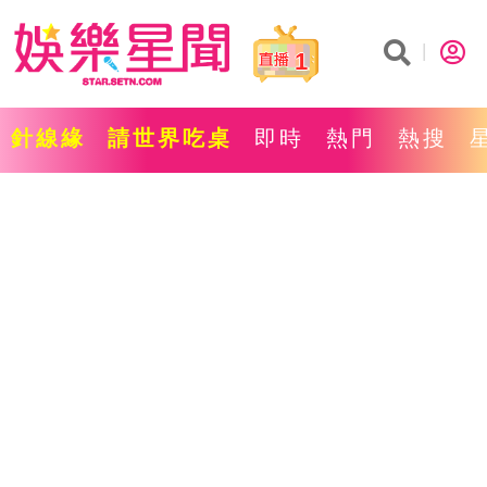
1
針線緣
請世界吃桌
即時
熱門
熱搜