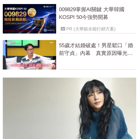
009829掌握AI關鍵 大華韓國
KOSPI 50今強勢開募
PR (大華銀全能行銷方案)
55歲才結婚破處！男星鬆口「婚
前守貞」內幕 真實原因曝光全
場笑瘋