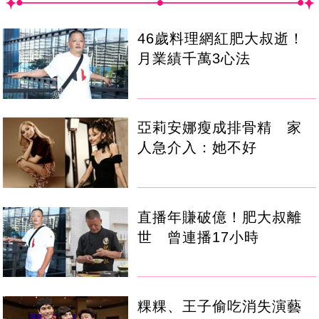
46歲料理網紅肥大叔逝！
月業績千萬3心法
亞莉安娜瘦成排骨精 家
人急介入：她不好
直播年賺破億！肥大叔離
世 曾連播17小時
粿粿、王子偷吃消失演藝