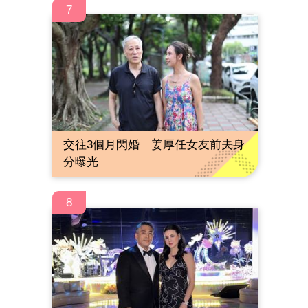
7
交往3個月閃婚 姜厚任女友前夫身
分曝光
8