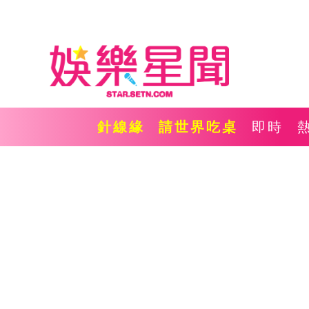
針線緣
請世界吃桌
即時