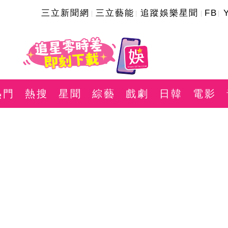
三立新聞網
三立藝能
追蹤娛樂星聞
FB
熱門
熱搜
星聞
綜藝
戲劇
日韓
電影