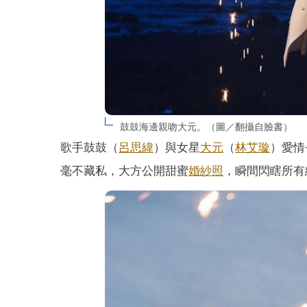
鼓鼓海邊親吻大元。（圖／翻攝自臉書）
歌手鼓鼓（
呂思緯
）與女星
大元
（
林艾璇
）愛情
毫不藏私，大方公開甜蜜
婚紗照
，瞬間閃瞎所有