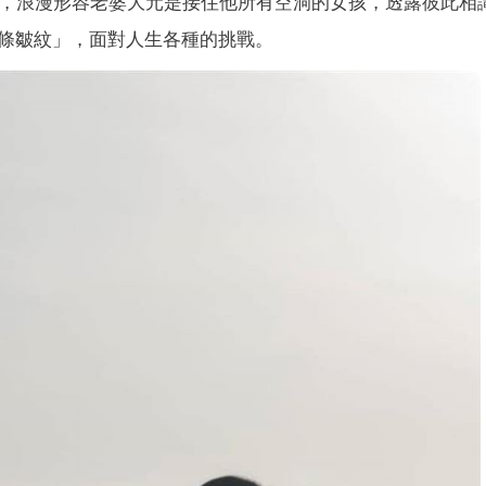
照，浪漫形容老婆大元是接住他所有空洞的女孩，透露彼此相識
條皺紋」，面對人生各種的挑戰。