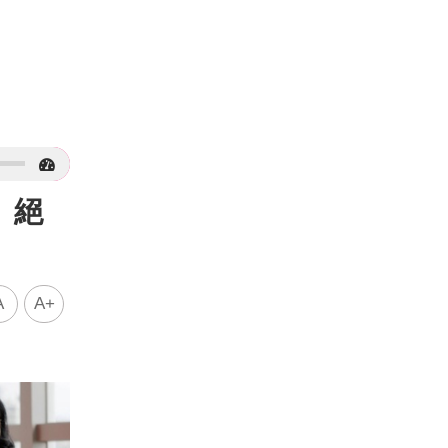
 絕
A
A+