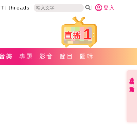
YT
threads
登入
1
音樂
專題
影音
節目
圖輯
直播✦活動