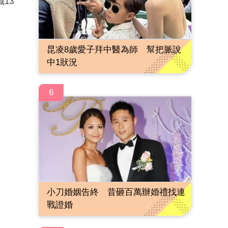
13
昆凌8歲愛子拜中醫為師 幫把脈說
中1狀況
6
小刀婚姻告終 昔砸百萬辦婚禮找連
戰證婚