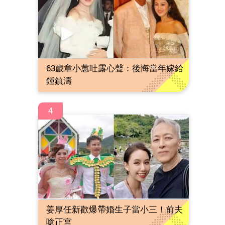
63歲章小蕙吐露心聲：後悔當年嫁給
鍾鎮濤
4
姜厚任新歡爆帶婚生子當小三！前夫
嗆正宮