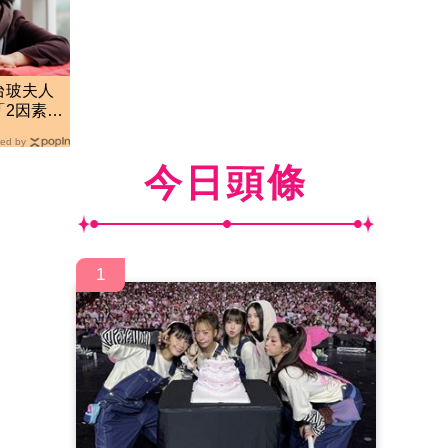
台玻夫人
「2因素」
ed by
今日頭條
1