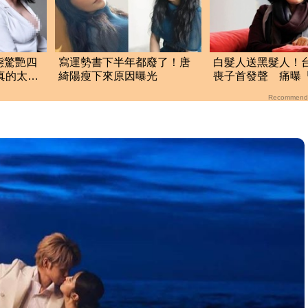
態驚艷四
寫運勢書下半年都廢了！唐
白髮人送黑髮人！
真的太
綺陽瘦下來原因曝光
喪子首發聲 痛曝
揭離世真相
Recommend