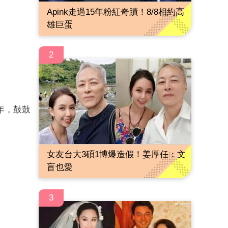
Apink走過15年粉紅奇蹟！8/8相約高
雄巨蛋
2
年，鼓鼓
女友台大3碩1博爆造假！姜厚任：文
盲也愛
3