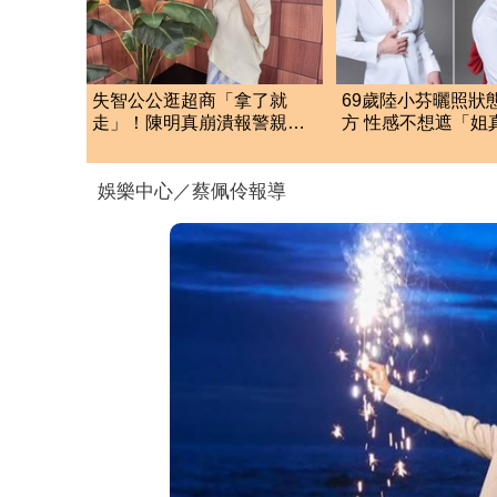
失智公公逛超商「拿了就
69歲陸小芬曬照狀
走」！陳明真崩潰報警親立
方 性感不想遮「姐
遺囑：生命無常
辣」
娛樂中心／蔡佩伶報導