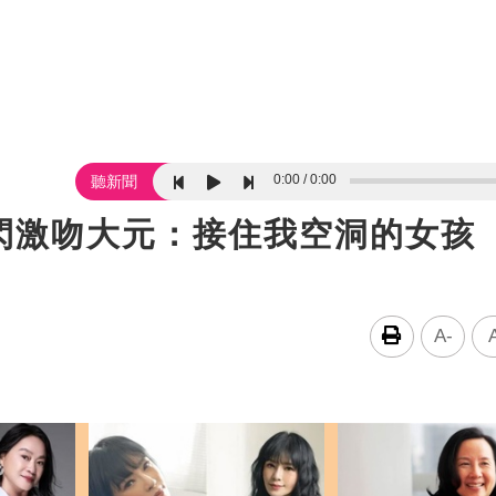
0:00
0:00
聽新聞
閃激吻大元：接住我空洞的女孩
A-