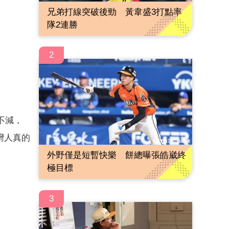
兄弟打線突破後勁 黃韋盛3打點率
隊2連勝
2
不減，
灣人真的
外野僅是短暫快樂 餅總曝張皓崴終
極目標
3