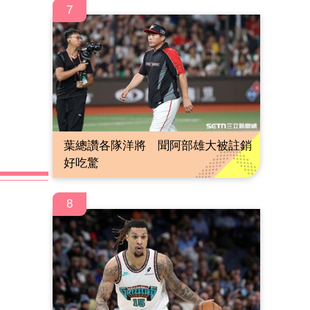
7
葉總讚各隊洋將 聞阿部雄大被註銷
好吃驚
8