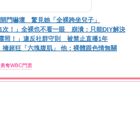
媽媽開門嚇壞 驚見她「全裸跨坐兒子」
1次！」全裸也不看一眼 崩潰：只能DIY解決
不露照！」違反社群守則 被禁止直播1年
！擁超狂「六塊腹肌」 他：裸體跟色情無關
勇奪WBC門票