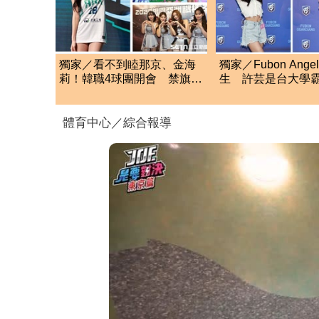
獨家／看不到睦那京、金海
獨家／Fubon Ange
莉！韓職4球團開會 禁旗下
生 許芸是台大學霸
啦啦隊員應援中職
珈嘉身高174選美
體育中心／綜合報導