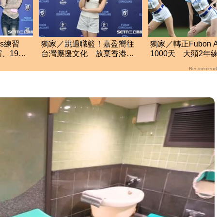
ls練習
獨家／跳過職籃！嘉盈嚮往
獨家／轉正Fubon A
、19歲
台灣應援文化 放棄香港工
1000天 大頭2年
奪冠
作跨海徵選mini追夢
入！靠這信念撐過
Recommend