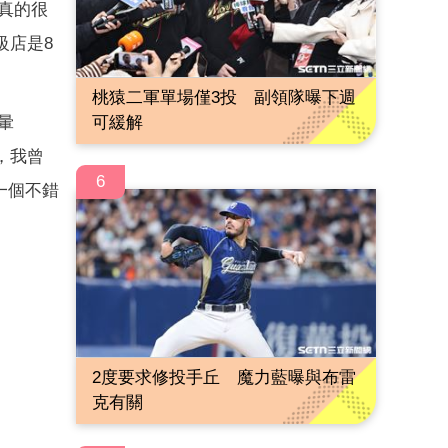
真的很
級店是8
桃猿二軍單場僅3投 副領隊曝下週
可緩解
暈
，我曾
6
一個不錯
2度要求修投手丘 魔力藍曝與布雷
克有關