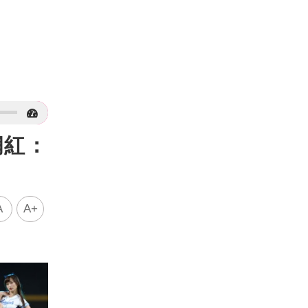
網紅：
A
A+