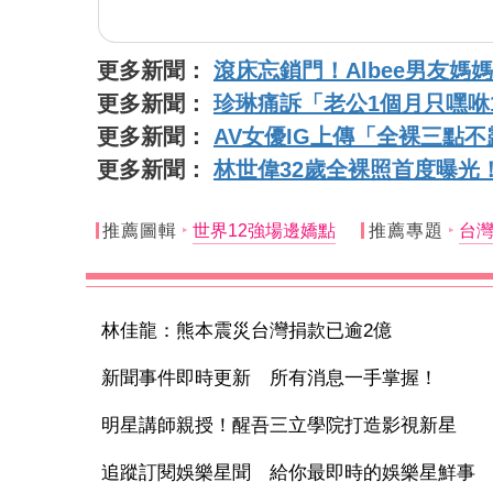
更多新聞：
滾床忘鎖門！Albee男友
更多新聞：
珍琳痛訴「老公1個月只嘿咻
更多新聞：
AV女優IG上傳「全裸三點
更多新聞：
林世偉32歲全裸照首度曝光
推薦圖輯
世界12強場邊嬌點
推薦專題
台灣
林佳龍：熊本震災台灣捐款已逾2億
新聞事件即時更新 所有消息一手掌握！
明星講師親授！醒吾三立學院打造影視新星
追蹤訂閱娛樂星聞 給你最即時的娛樂星鮮事