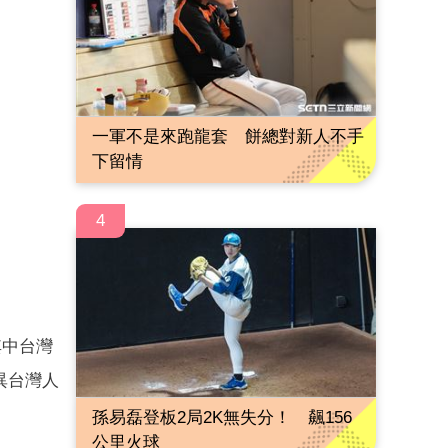
一軍不是來跑龍套 餅總對新人不手
下留情
4
其中台灣
異台灣人
孫易磊登板2局2K無失分！ 飆156
公里火球