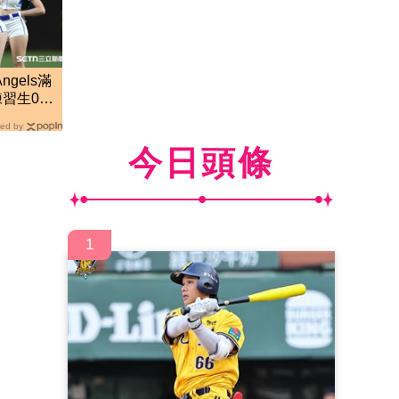
ngels滿
練習生0收
來
ed by
今日頭條
1