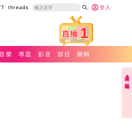
YT
threads
登入
1
音樂
專題
影音
節目
圖輯
直播✦活動