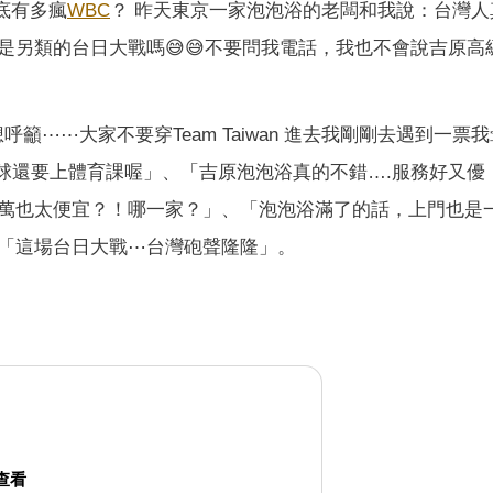
底有多瘋
WBC
？ 昨天東京一家泡泡浴的老闆和我說：台灣人
另類的台日大戰嗎😅😅不要問我電話，我也不會說吉原高
⋯⋯大家不要穿Team Taiwan 進去我剛剛去遇到一票我
看完棒球還要上體育課喔」、「吉原泡泡浴真的不錯….服務好又優
萬也太便宜？！哪一家？」、「泡泡浴滿了的話，上門也是
「這場台日大戰⋯台灣砲聲隆隆」。
 查看