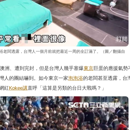
泡浴老闆透露，台灣人一個月前就把最近一周的全訂滿了。（圖／翻攝自
澳洲、遭到完封，但是台灣人幾乎塞爆
東京
巨蛋的應援氣勢
灣人的團結嚇到。如今東京一家
泡泡浴
的老闆甚至透露，台
網紅
Kokee講
直呼「這算是另類的台日大戰嗎？」