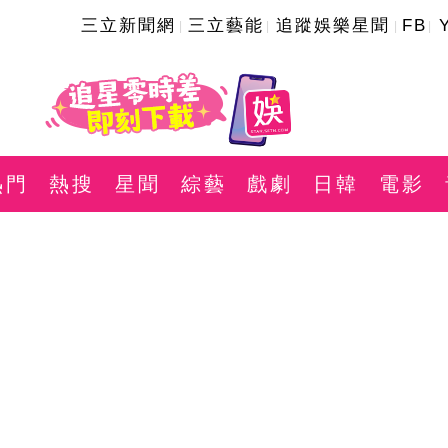
三立新聞網
三立藝能
追蹤娛樂星聞
FB
熱門
熱搜
星聞
綜藝
戲劇
日韓
電影