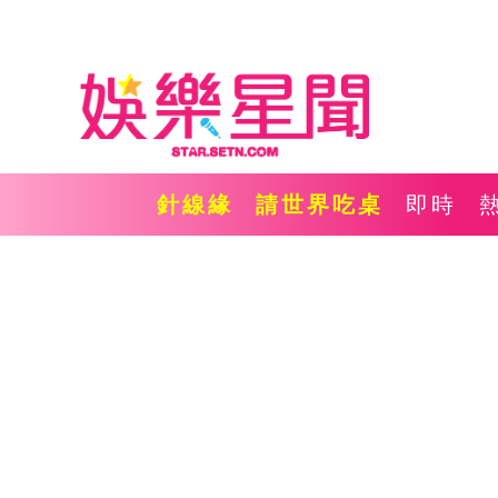
針線緣
請世界吃桌
即時