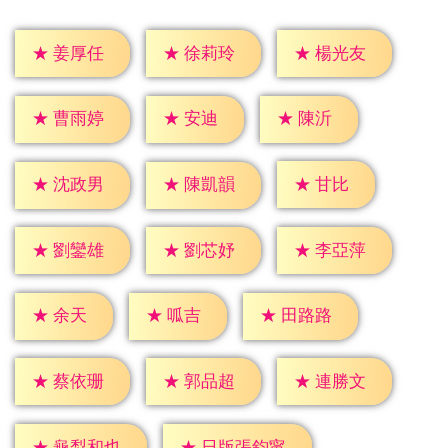
★
姜厚任
★
徐莉玲
★
楊光友
★
安迪
★
陳沂
★
曹雨婷
★
甘比
★
沈政男
★
陳凱韻
★
劉鑾雄
★
劉芯妤
★
李亞萍
★
余天
★
呱吉
★
田路路
★
蔡依珊
★
郭品超
★
連勝文
★
龜梨和也
★
日版張鈞甯