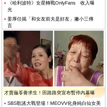
《哈利波特》女星轉戰OnlyFans 收入曝
光
姜厚任揭「和女友前夫是好友」撇小三傳
言
才賣龜苓膏求生！田路路突宣布暫停內幕曝
SBS歌謠大戰登場！MEOVV化身純白仙女美