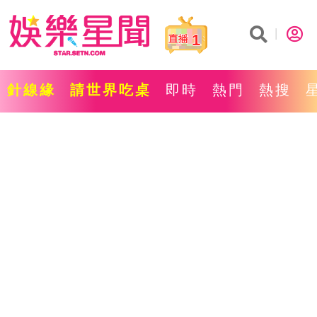
1
針線緣
請世界吃桌
即時
熱門
熱搜