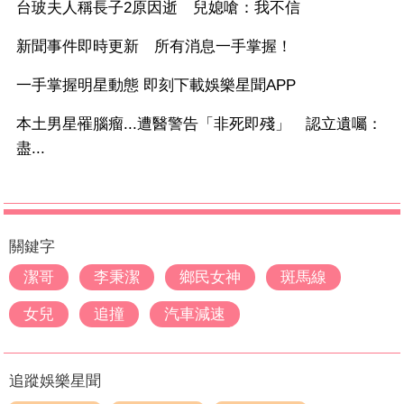
台玻夫人稱長子2原因逝 兒媳嗆：我不信
新聞事件即時更新 所有消息一手掌握！
一手掌握明星動態 即刻下載娛樂星聞APP
本土男星罹腦瘤...遭醫警告「非死即殘」 認立遺囑：
盡...
關鍵字
潔哥
李秉潔
鄉民女神
斑馬線
女兒
追撞
汽車減速
追蹤娛樂星聞