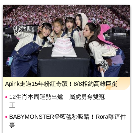
Apink走過15年粉紅奇蹟！8/8相約高雄巨蛋
12生肖本周運勢出爐 屬虎勇奪雙冠
王
BABYMONSTER登藍毯秒吸睛！Rora曝這件
事