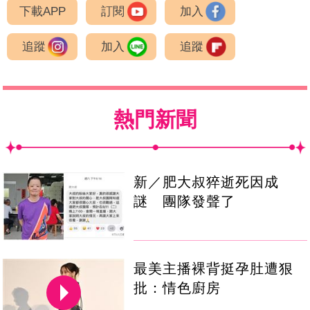
下載APP
訂閱
加入
追蹤
加入
追蹤
熱門新聞
新／肥大叔猝逝死因成
謎 團隊發聲了
最美主播裸背挺孕肚遭狠
批：情色廚房