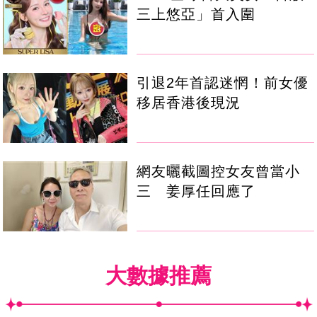
三上悠亞」首入圍
引退2年首認迷惘！前女優
移居香港後現況
網友曬截圖控女友曾當小
三 姜厚任回應了
大數據推薦