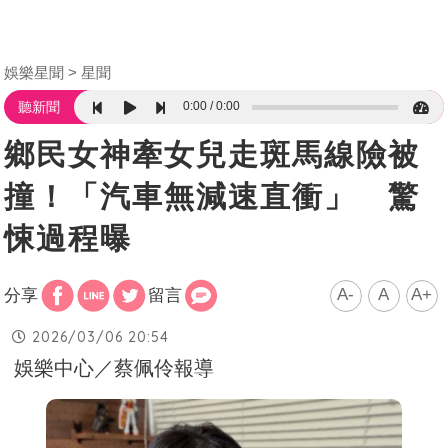
娛樂星聞
星聞
0:00
0:00
聽新聞
鄉民女神牽女兒走斑馬線險被
撞！「汽車無減速直衝」 驚
悚過程曝
A-
A
A+
分享
留言
2026/03/06 20:54
娛樂中心／蔡佩伶報導