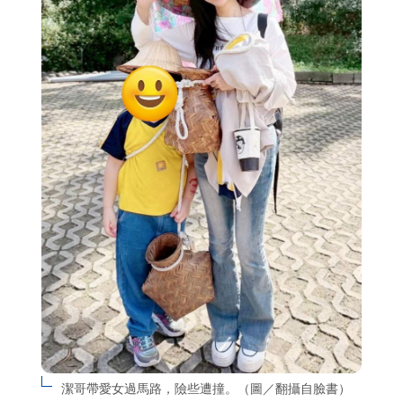
潔哥帶愛女過馬路，險些遭撞。（圖／翻攝自臉書）