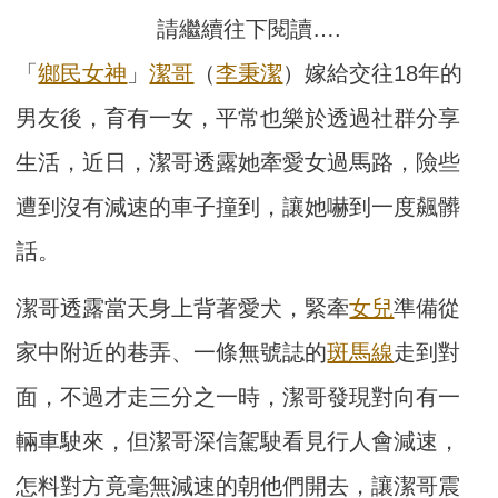
請繼續往下閱讀….
「
鄉民女神
」
潔哥
（
李秉潔
）嫁給交往18年的
男友後，育有一女，平常也樂於透過社群分享
生活，近日，潔哥透露她牽愛女過馬路，險些
遭到沒有減速的車子撞到，讓她嚇到一度飆髒
話。
潔哥透露當天身上背著愛犬，緊牽
女兒
準備從
家中附近的巷弄、一條無號誌的
斑馬線
走到對
面，不過才走三分之一時，潔哥發現對向有一
輛車駛來，但潔哥深信駕駛看見行人會減速，
怎料對方竟毫無減速的朝他們開去，讓潔哥震