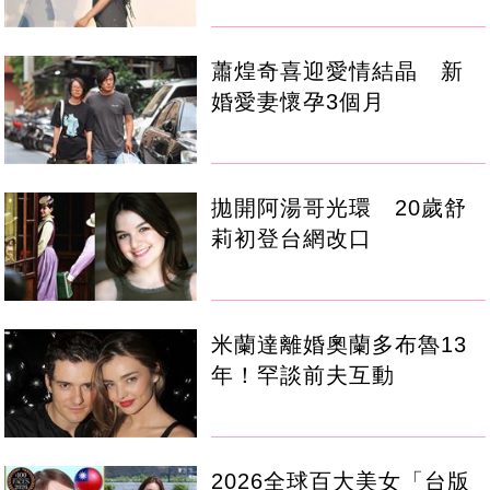
蕭煌奇喜迎愛情結晶 新
婚愛妻懷孕3個月
拋開阿湯哥光環 20歲舒
莉初登台網改口
米蘭達離婚奧蘭多布魯13
年！罕談前夫互動
2026全球百大美女「台版