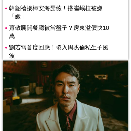
韓韶禧接棒安海瑟薇！搭崔岷植被嫌
「嫩」
蕭敬騰開餐廳被當盤子？房東溢價快10
萬
劉若雪首度回應！捲入周杰倫私生子風
波