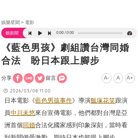
娛樂星聞
電影
0:00
0:00
聽新聞
《藍色男孩》劇組讚台灣同婚
合法 盼日本跟上腳步
A-
A
A+
分享
留言
2026/03/08 11:00
日本電影《
藍色男孩事件
》導演
飯塚花笑
跟演
員
中川未悠
來台宣傳電影，他們都對台灣是亞
洲首個
同婚
合法化國家感到印象深刻，當時看
到新聞備受激勵，期待日本也能跟上腳步。