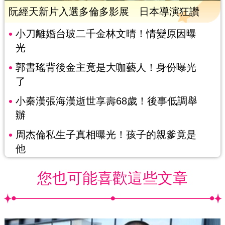
阮經天新片入選多倫多影展 日本導演狂讚
小刀離婚台玻二千金林文晴！情變原因曝
光
郭書瑤背後金主竟是大咖藝人！身份曝光
了
小秦漢張海漢逝世享壽68歲！後事低調舉
辦
周杰倫私生子真相曝光！孩子的親爹竟是
他
您也可能喜歡這些文章