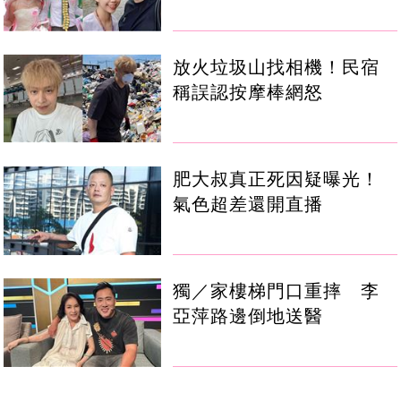
放火垃圾山找相機！民宿
稱誤認按摩棒網怒
肥大叔真正死因疑曝光！
氣色超差還開直播
獨／家樓梯門口重摔 李
亞萍路邊倒地送醫