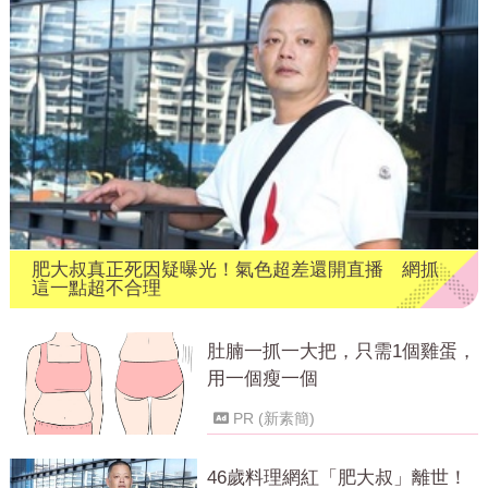
肥大叔真正死因疑曝光！氣色超差還開直播 網抓
這一點超不合理
肚腩一抓一大把，只需1個雞蛋，
用一個瘦一個
PR (新素簡)
46歲料理網紅「肥大叔」離世！