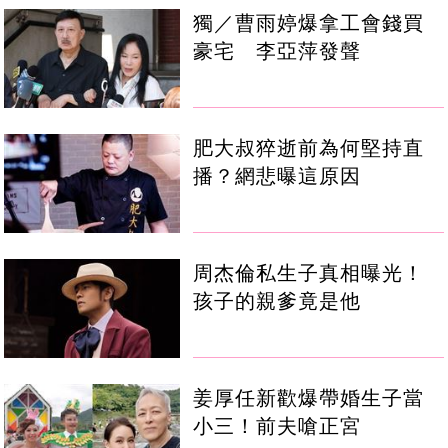
獨／曹雨婷爆拿工會錢買
豪宅 李亞萍發聲
肥大叔猝逝前為何堅持直
播？網悲曝這原因
周杰倫私生子真相曝光！
孩子的親爹竟是他
姜厚任新歡爆帶婚生子當
小三！前夫嗆正宮