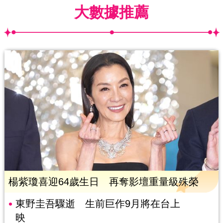
大數據推薦
楊紫瓊喜迎64歲生日 再奪影壇重量級殊榮
東野圭吾驟逝 生前巨作9月將在台上
映