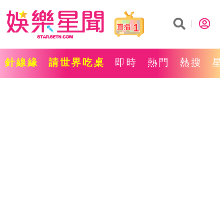
1
針線緣
請世界吃桌
即時
熱門
熱搜