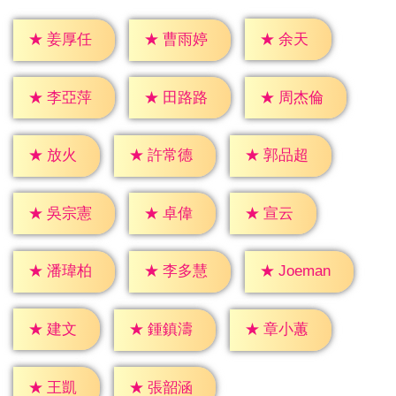
★
余天
★
姜厚任
★
曹雨婷
★
李亞萍
★
田路路
★
周杰倫
★
放火
★
許常德
★
郭品超
★
卓偉
★
宣云
★
吳宗憲
★
潘瑋柏
★
李多慧
★
Joeman
★
建文
★
鍾鎮濤
★
章小蕙
★
王凱
★
張韶涵