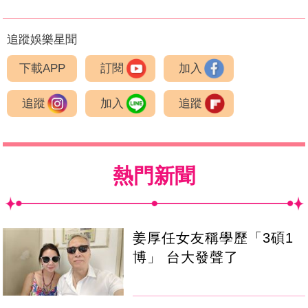
追蹤娛樂星聞
下載APP
訂閱
加入
追蹤
加入
追蹤
熱門新聞
姜厚任女友稱學歷「3碩1
博」 台大發聲了