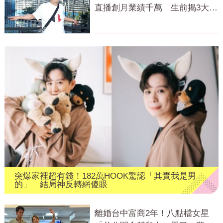
直播創月業績千萬 生前揭3大成
功心法
突爆家裡超有錢！182萬HOOK驚認「其實我是男
的」 結局神反轉網傻眼
離婚台中富商2年！八點檔女星