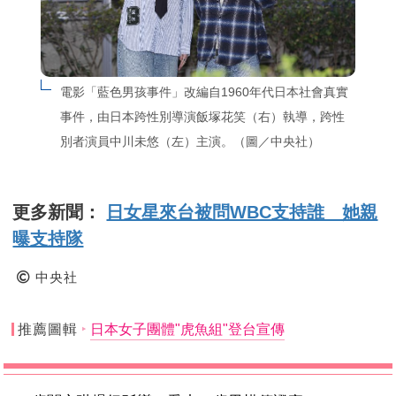
電影「藍色男孩事件」改編自1960年代日本社會真實
事件，由日本跨性別導演飯塚花笑（右）執導，跨性
別者演員中川未悠（左）主演。（圖／中央社）
更多新聞：
日女星來台被問WBC支持誰 她親
曝支持隊
中央社
推薦圖輯
日本女子團體"虎魚組"登台宣傳