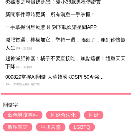
63歲關之琳爆奶孫戀！愛小36歲男模傳證實
新聞事件即時更新 所有消息一手掌握！
一手掌握明星動態 即刻下載娛樂星聞APP
減肥首選，檸檬加它，堅持一週，腰細了，瘦到你懷疑
人生
PR・新素簡
超神減肥神器！橘子不要直接吃，加點這個！體重天天
下降
PR・新素簡
009829掌握AI關鍵 大華韓國KOSPI 50今強...
PR・大華銀全能行銷方案
關鍵字
藍色男孩事件
同婚合法化
同婚
飯塚花笑
中川未悠
LGBTQ