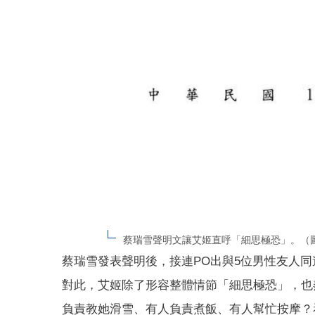
蔡瑞雪聲明文讓艾姬直呼「細思極恐」。（圖
蔡瑞雪發表聲明後，接連PO出與5位男性友人
對此，艾姬除了形容整體情節「細思極恐」，也
負責教她滑雪、有人負責煮飯、有人幫忙按摩？