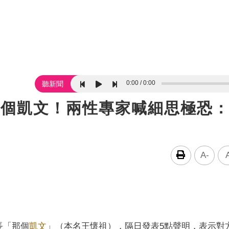
0:00
0:00
聽新聞
那個凱文！兩性專家喊細思極恐
A-
長「那個
凱文
」（本名王懷祖），隔日發表5點聲明，表示對