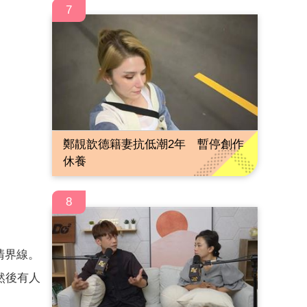
7
鄭靚歆德籍妻抗低潮2年 暫停創作
休養
8
清界線。
然後有人