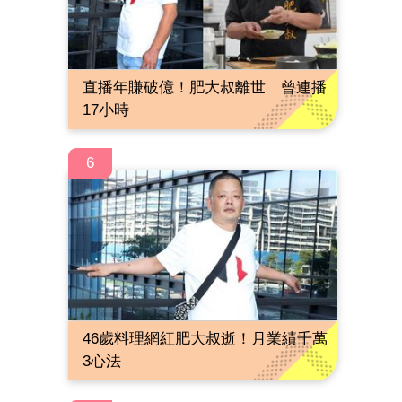
直播年賺破億！肥大叔離世 曾連播
17小時
6
46歲料理網紅肥大叔逝！月業績千萬
3心法