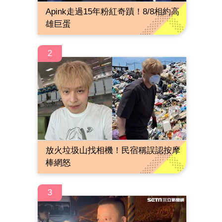
Apink走過15年粉紅奇蹟！8/8相約高
雄巨蛋
2
放火垃圾山找相機！民宿稱誤認按摩
棒網怒
3