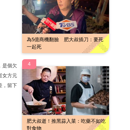
為5億商機翻臉 肥大叔插刀：要死
一起死
4
，是個欠
挺女方元
差，留下
肥大叔逝！推黑蒜入菜：吃藥不如吃
對食物