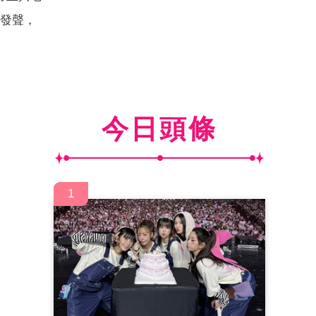
度發聲，
今日頭條
1