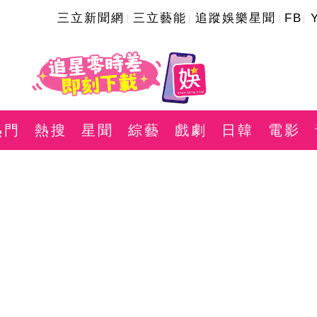
三立新聞網
三立藝能
追蹤娛樂星聞
FB
熱門
熱搜
星聞
綜藝
戲劇
日韓
電影