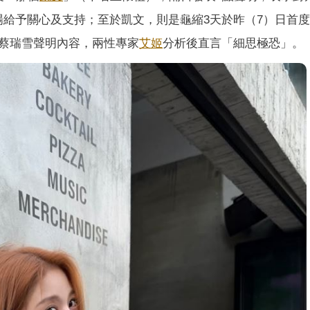
立場給予關心及支持；至於凱文，則是龜縮3天於昨（7）日首
蔡瑞雪聲明內容，兩性專家
艾姬
分析後直言「細思極恐」。