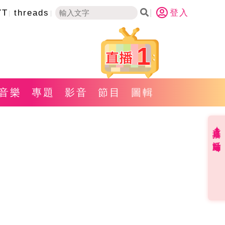
YT
threads
登入
1
音樂
專題
影音
節目
圖輯
直播✦活動