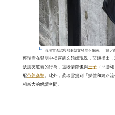
蔡瑞雪否認與那個凱文發展不倫戀。（圖／翻
蔡瑞雪在聲明中揭露凱文婚姻現況，艾姬指出，
缺朋友道義的行為，這段情節也與
王子
（邱勝翊
配
范姜彥豐
。此外，蔡瑞雪提到「媒體和網路流
相當大的解讀空間。