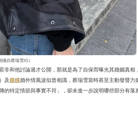
攝自蔡瑞雪IG）
若非和他討論過才公開，那就是為了自保而曝光其婚姻真相
）及
粿粿
婚外情風波似曾相識，蔡瑞雪當時甚至主動發聲力
傳的特定情節與事實不符」，卻未進一步說明哪些部分有落