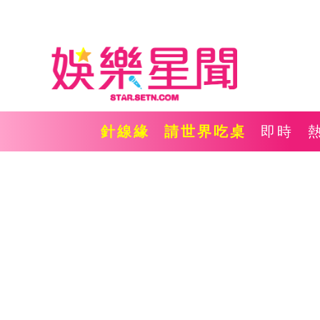
針線緣
請世界吃桌
即時