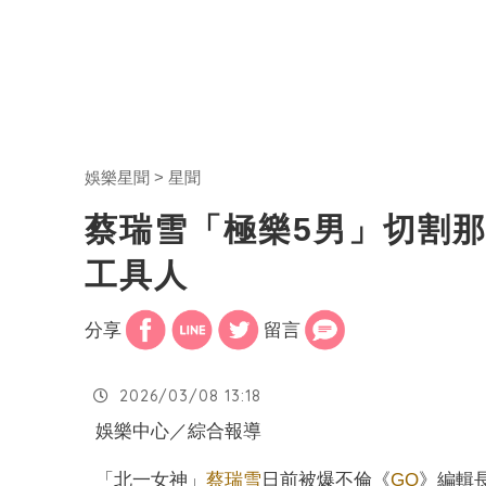
娛樂星聞
星聞
蔡瑞雪「極樂5男」切割
工具人
分享
留言
2026/03/08 13:18
娛樂中心／綜合報導
「北一女神」
蔡瑞雪
日前被爆不倫《
GQ
》編輯