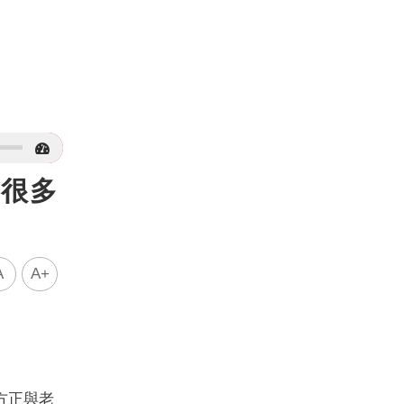
：很多
A
A+
方正與老