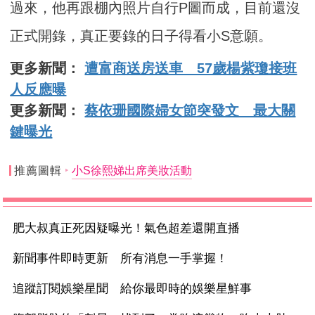
過來，他再跟棚內照片自行P圖而成，目前還沒
正式開錄，真正要錄的日子得看小S意願。
更多新聞：
遭富商送房送車 57歲楊紫瓊接班
人反應曝
更多新聞：
蔡依珊國際婦女節突發文 最大關
鍵曝光
推薦圖輯
小S徐熙娣出席美妝活動
肥大叔真正死因疑曝光！氣色超差還開直播
新聞事件即時更新 所有消息一手掌握！
追蹤訂閱娛樂星聞 給你最即時的娛樂星鮮事