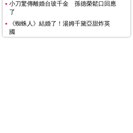
小刀驚傳離婚台玻千金 孫德榮鬆口回應
了
《蜘蛛人》結婚了！湯姆千黛亞甜炸英
國