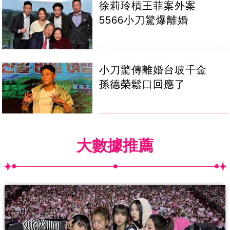
徐莉玲槓王菲案外案
5566小刀驚爆離婚
小刀驚傳離婚台玻千金
孫德榮鬆口回應了
大數據推薦