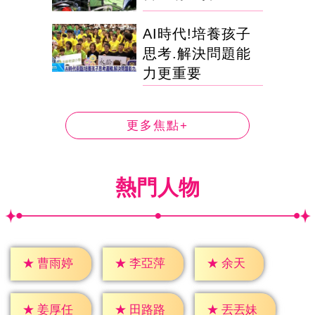
AI時代!培養孩子
思考.解決問題能
力更重要
更多焦點+
熱門人物
★
余天
★
曹雨婷
★
李亞萍
★
姜厚任
★
田路路
★
丟丟妹