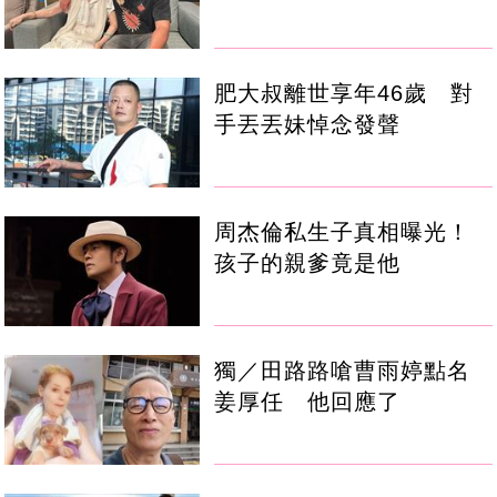
肥大叔離世享年46歲 對
手丟丟妹悼念發聲
周杰倫私生子真相曝光！
孩子的親爹竟是他
獨／田路路嗆曹雨婷點名
姜厚任 他回應了