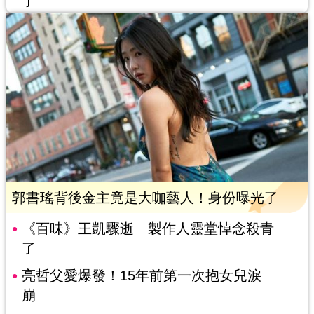
了
郭書瑤背後金主竟是大咖藝人！身份曝光了
《百味》王凱驟逝 製作人靈堂悼念殺青
了
亮哲父愛爆發！15年前第一次抱女兒淚
崩