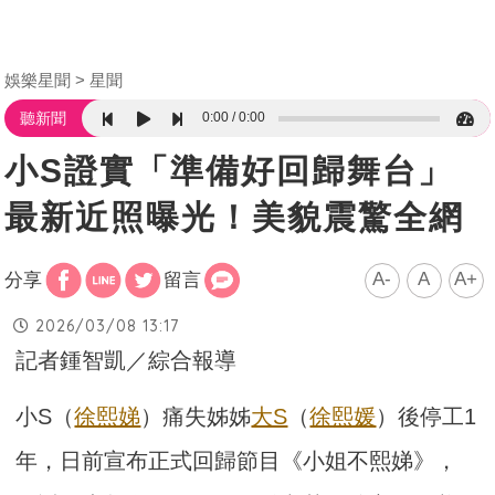
娛樂星聞
星聞
0:00
0:00
聽新聞
小S證實「準備好回歸舞台」
最新近照曝光！美貌震驚全網
A-
A
A+
分享
留言
2026/03/08 13:17
記者鍾智凱／綜合報導
小S（
徐熙娣
）痛失姊姊
大S
（
徐熙媛
）後停工1
年，日前宣布正式回歸節目《小姐不熙娣》，