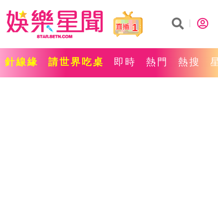
1
針線緣
請世界吃桌
即時
熱門
熱搜