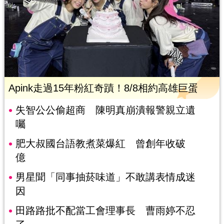
Apink走過15年粉紅奇蹟！8/8相約高雄巨蛋
失智公公偷超商 陳明真崩潰報警親立遺
囑
肥大叔國台語教煮菜爆紅 曾創年收破
億
男星聞「同事抽菸味道」不敢講表情成迷
因
田路路批不配當工會理事長 曹雨婷不忍