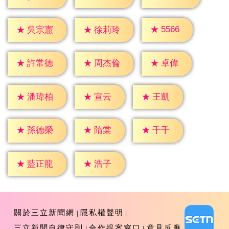
★
5566
★
吳宗憲
★
徐莉玲
★
卓偉
★
許常德
★
周杰倫
★
宣云
★
王凱
★
潘瑋柏
★
隋棠
★
千千
★
孫德榮
★
浩子
★
藍正龍
關於三立新聞網
隱私權聲明
三立新聞自律守則
合作提案窗口
意見反應