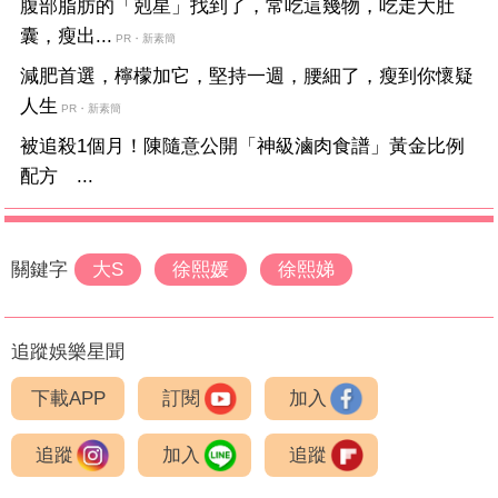
腹部脂肪的「剋星」找到了，常吃這幾物，吃走大肚
囊，瘦出...
PR・新素簡
減肥首選，檸檬加它，堅持一週，腰細了，瘦到你懷疑
人生
PR・新素簡
被追殺1個月！陳隨意公開「神級滷肉食譜」黃金比例
配方 ...
關鍵字
大S
徐熙媛
徐熙娣
追蹤娛樂星聞
下載APP
訂閱
加入
追蹤
加入
追蹤