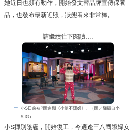
她近日也頻有動作，開始發文替品牌宣傳保養
品，也發布最新近照，狀態看來非常棒。
請繼續往下閱讀….
小S日前被P圖進棚《小姐不熙娣》。（圖／翻攝自小
S IG）
小S揮別陰霾，開始復工，今適逢三八國際婦女