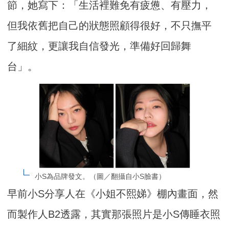
節，她寫下：「生活裡難免有疲憊、有壓力，
但我依舊把自己的狀態照顧得很好，不只撫平
了細紋，更讓我自信發光，準備好回歸舞
台」。
小S為品牌發文。（圖／翻攝自小S臉書）
早前小S分享人在《小姐不熙娣》棚內畫面，然
而製作人B2透露，其實那張照片是小S傳睡衣照