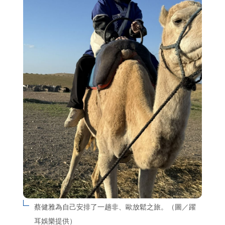
蔡健雅為自己安排了一趟非、歐放鬆之旅。（圖／躍
耳娛樂提供）