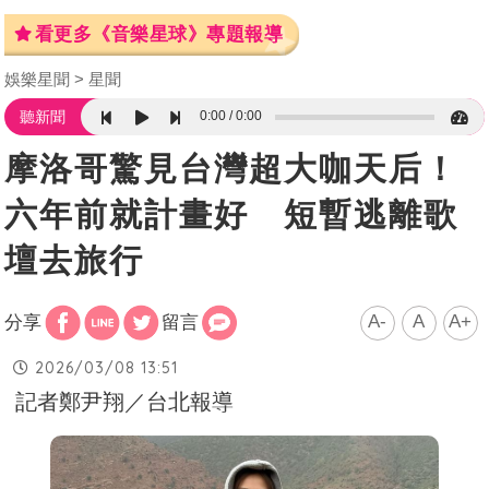
看更多《音樂星球》專題報導
娛樂星聞
星聞
0:00
0:00
聽新聞
摩洛哥驚見台灣超大咖天后！
六年前就計畫好 短暫逃離歌
壇去旅行
A-
A
A+
分享
留言
2026/03/08 13:51
記者鄭尹翔／台北報導