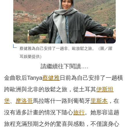
蔡健雅為自己安排了一趟非、歐放鬆之旅。（圖／躍
耳娛樂提供）
請繼續往下閱讀….
金曲歌后Tanya
蔡健雅
日前為自己安排了一趟橫
跨歐洲與北非的放鬆之旅，從土耳其
伊斯坦
堡
、
摩洛哥
馬拉喀什一路到葡萄牙
里斯本
，在
沒有過多計畫的情況下隨心
旅行
。她形容這趟
旅程充滿預期之外的驚喜與感動，不僅讓身心