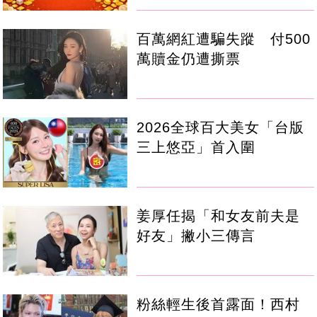
百萬網紅遭騙失蹤 付500
萬贖金仍遭撕票
2026全球百大美女「台版
三上悠亞」首入圍
姜厚任揭「和女友前夫是
好友」撇小三傳言
粉絲輕生後首露面！西村