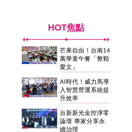
HOT焦點
芒果自由！台南14
萬學童午餐「整顆
愛文」
AI時代！威力馬導
入智慧營運系統提
升效率
台新新光金控淨零
論壇 專家分享永
續治理