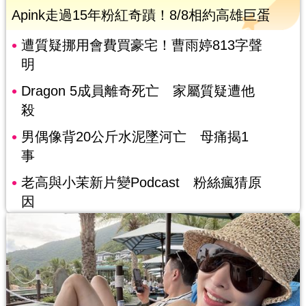
Apink走過15年粉紅奇蹟！8/8相約高雄巨蛋
遭質疑挪用會費買豪宅！曹雨婷813字聲
明
Dragon 5成員離奇死亡 家屬質疑遭他
殺
男偶像背20公斤水泥墜河亡 母痛揭1
事
老高與小茉新片變Podcast 粉絲瘋猜原
因