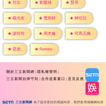
★
甘比
★
賢哥
★
劉鑾雄
★
楊光友
★
曹雨婷
★
林恬兒
★
謝玲玲
★
周杰倫
★
司馬玉嬌
★
昆凌
★
Romeo
關於三立新聞網
隱私權聲明
三立新聞自律守則
合作提案窗口
意見反應
三立新聞網
為了提供更好的閱讀內容，我們使用相關網站技
Copyright ©2026 Sanlih E-Television All Rights