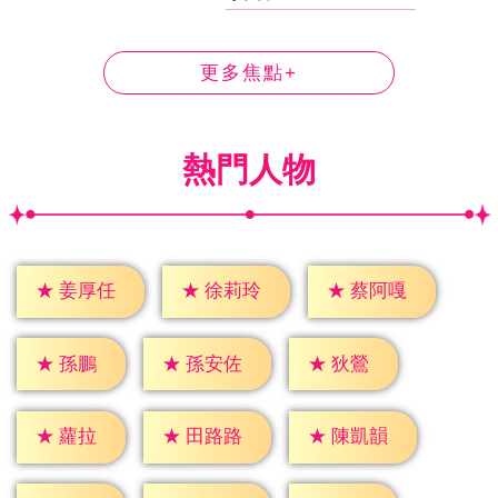
更多焦點+
熱門人物
★
姜厚任
★
徐莉玲
★
蔡阿嘎
★
孫鵬
★
狄鶯
★
孫安佐
★
蘿拉
★
田路路
★
陳凱韻