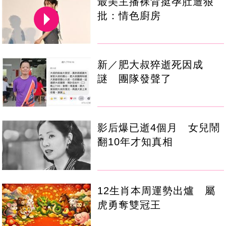
最美主播裸背挺孕肚遭狠
批：情色廚房
新／肥大叔猝逝死因成
謎 團隊發聲了
影后爆已逝4個月 女兒鬧
翻10年才知真相
12生肖本周運勢出爐 屬
虎勇奪雙冠王