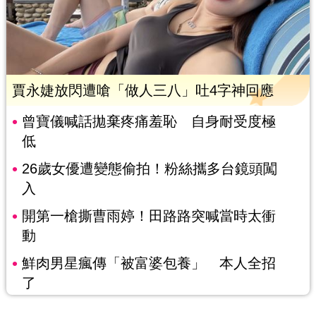
賈永婕放閃遭嗆「做人三八」吐4字神回應
曾寶儀喊話拋棄疼痛羞恥 自身耐受度極
低
26歲女優遭變態偷拍！粉絲攜多台鏡頭闖
入
開第一槍撕曹雨婷！田路路突喊當時太衝
動
鮮肉男星瘋傳「被富婆包養」 本人全招
了