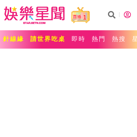
1
針線緣
請世界吃桌
即時
熱門
熱搜