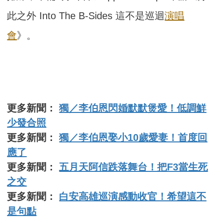
此之外 Into The B-Sides 這不是巡迴
演唱
會
》。
更多新聞：
獨／李伯恩閃婚默默煲愛！低調鮮
少發合照
更多新聞：
獨／李伯恩娶小10歲愛妻！首度回
應了
更多新聞：
五月天阿信跌落舞台！把F3當生死
之交
更多新聞：
白安高雄巡演感動收官！希望這不
是句點