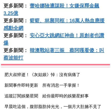
更多新聞：
蕾哈娜險遭謀殺！女嫌保釋金飆
3.25億
更多新聞：
籃籃、林襄同框：16萬人熱血應援
感動全網
更多新聞：
安心亞大跳網紅神曲！原創者也讚
爆
更多新聞：
韓澳戰站著三振 蔡阿嘎看傻：叫
蔡波能打
肥大叔猝逝！《灰姑娘》悼：沒有病痛了
新聞事件即時更新 所有消息一手掌握！
追蹤訂閱娛樂星聞 給你最即時的娛樂星鮮事
早晨吃這個，腹部脂肪掉光光，一個月大肚腩不見了