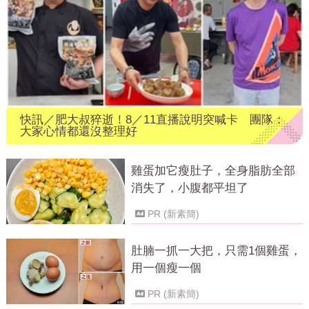
快訊／肥大叔猝逝！8／11直播說明突喊卡 團隊：
大家心情都還沒整理好
雞蛋加它瘦肚子，全身脂肪全部
消失了，小腹都平坦了
PR (新素簡)
肚腩一抓一大把，只需1個雞蛋，
用一個瘦一個
PR (新素簡)