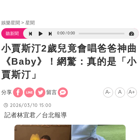
娛樂星聞
星聞
0:00
0:00
聽新聞
小賈斯汀2歲兒竟會唱爸爸神曲
《Baby》！網驚：真的是「小
賈斯汀」
A-
A
A+
分享
留言
2026/03/10 15:00
記者林宜君／台北報導