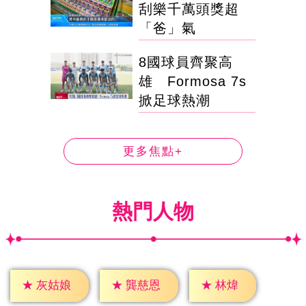
刮樂千萬頭獎超
「爸」氣
8國球員齊聚高
雄 Formosa 7s
掀足球熱潮
更多焦點+
熱門人物
★
林煒
★
灰姑娘
★
龔慈恩