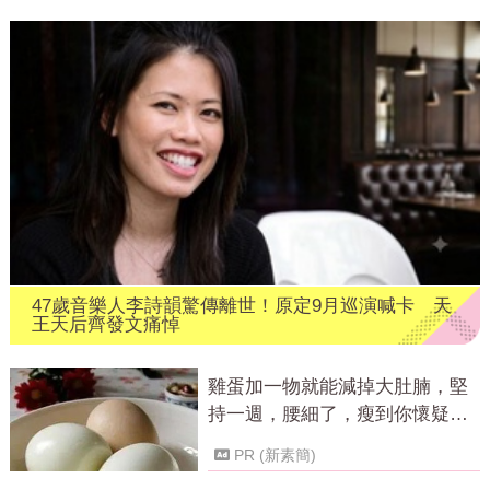
47歲音樂人李詩韻驚傳離世！原定9月巡演喊卡 天
王天后齊發文痛悼
雞蛋加一物就能減掉大肚腩，堅
持一週，腰細了，瘦到你懷疑人
生！
PR (新素簡)