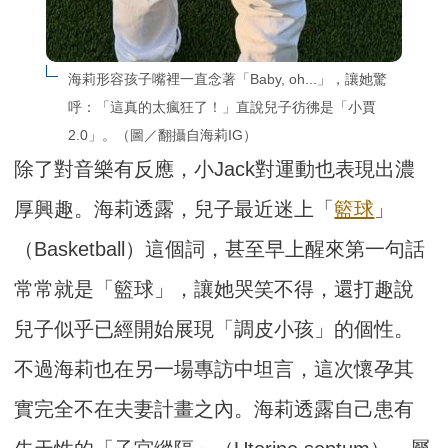
海莉形容孩子嘴裡一直念著「Baby, oh...」，讓她驚
呼：「這真的太瘋狂了！」直說兒子彷彿是「小賈
2.0」。（圖／翻攝自海莉IG）
除了對音樂有反應，小Jack對運動也表現出濃
厚興趣。海莉透露，兒子最近迷上「
籃球
」
（Basketball）這個詞，甚至早上醒來第一句話
常常就是「籃球」，讓她哭笑不得，還打趣說
兒子似乎已經開始展現「調皮小孩」的個性。
不過海莉也在另一場專訪中坦言，這次懷孕其
實完全不在夫妻計畫之內。海莉透露自己患有