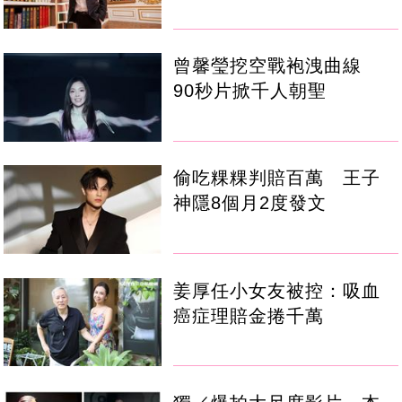
曾馨瑩挖空戰袍洩曲線
90秒片掀千人朝聖
偷吃粿粿判賠百萬 王子
神隱8個月2度發文
姜厚任小女友被控：吸血
癌症理賠金捲千萬