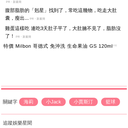
PR・新素簡
腹部脂肪的「剋星」找到了，常吃這幾物，吃走大肚
囊，瘦出...
PR・新素簡
雞蛋這樣吃 連吃3天肚子平了，大肚腩不見了，脂肪沒
了！
PR・新素簡
特價 Milbon 哥德式 免沖洗 生命果油 GS 120ml
PR
關鍵字
海莉
小Jack
小賈斯汀
籃球
追蹤娛樂星聞