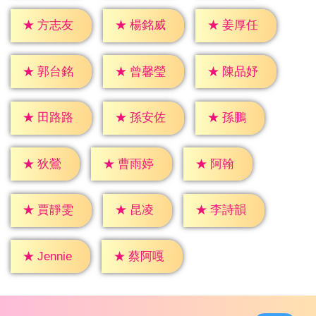
★
方志友
★
楊銘威
★
姜厚任
★
郭台銘
★
曾馨瑩
★
陳品妤
★
孫鵬
★
田路路
★
孫安佐
★
狄鶯
★
阿翰
★
曹雨婷
★
昆凌
★
賈靜雯
★
李詩韻
★
Jennie
★
蔡阿嘎