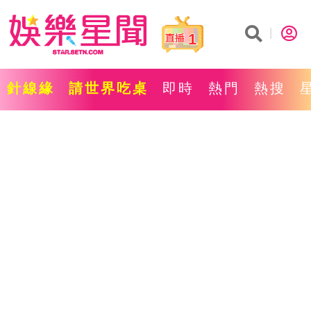
1
針線緣
請世界吃桌
即時
熱門
熱搜