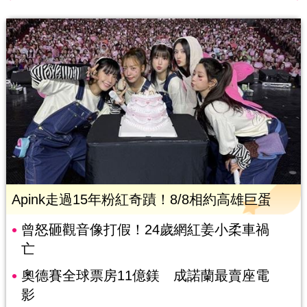
Apink走過15年粉紅奇蹟！8/8相約高雄巨蛋
曾怒砸觀音像打假！24歲網紅姜小柔車禍
亡
奧德賽全球票房11億鎂 成諾蘭最賣座電
影