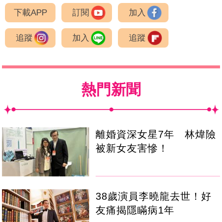
下載APP
訂閱
加入
追蹤
加入
追蹤
熱門新聞
離婚資深女星7年 林煒險
被新女友害慘！
38歲演員李曉龍去世！好
友痛揭隱瞞病1年