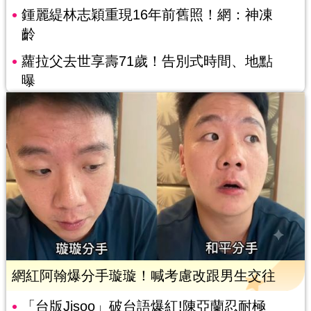
鍾麗緹林志穎重現16年前舊照！網：神凍
齡
蘿拉父去世享壽71歲！告別式時間、地點
曝
網紅阿翰爆分手璇璇！喊考慮改跟男生交往
「台版Jisoo」破台語爆紅!陳亞蘭忍耐極