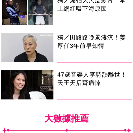
獨／爆拍大尺度影片 本
土網紅曝下海原因
獨／田路路晚景淒涼！姜
厚任3年前早知情
47歲音樂人李詩韻離世！
天王天后齊痛悼
大數據推薦