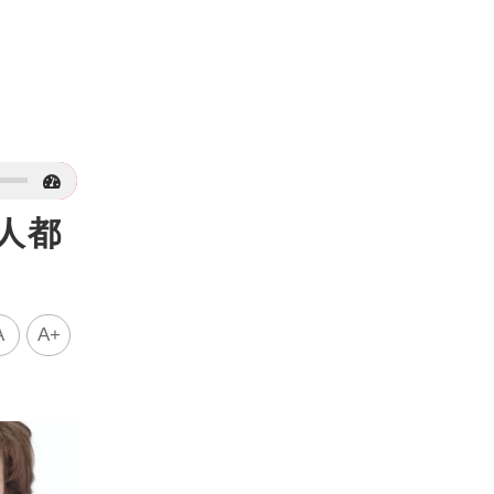
人都
A
A+