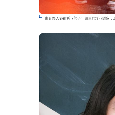
由音樂人郭蘅祈（郭子）領軍的浮花樂隊，成軍