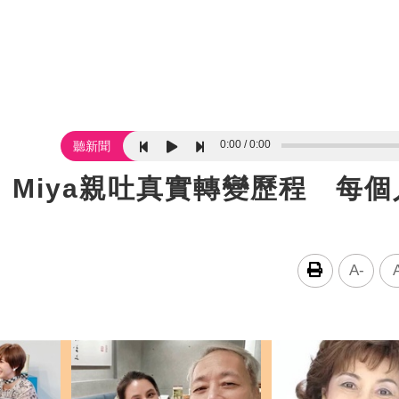
0:00
0:00
聽新聞
Miya親吐真實轉變歷程 每個
A-