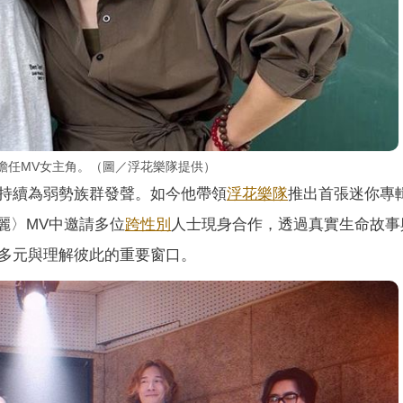
）擔任MV女主角。（圖／浮花樂隊提供）
持續為弱勢族群發聲。如今他帶領
浮花樂隊
推出首張迷你專
的美麗〉MV中邀請多位
跨性別
人士現身合作，透過真實生命故事
多元與理解彼此的重要窗口。