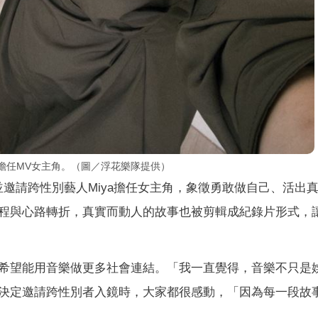
）擔任MV女主角。（圖／浮花樂隊提供）
邀請跨性別藝人Miya擔任女主角，象徵勇敢做自己、活出
程與心路轉折，真實而動人的故事也被剪輯成紀錄片形式，
希望能用音樂做更多社會連結。「我一直覺得，音樂不只是
決定邀請跨性別者入鏡時，大家都很感動，「因為每一段故