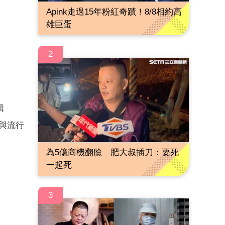
Apink走過15年粉紅奇蹟！8/8相約高
雄巨蛋
2
輯
與流行
為5億商機翻臉 肥大叔插刀：要死
一起死
3