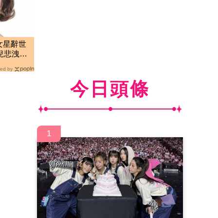
女星辭世
兒悲洩臨
ed by
今日頭條
1