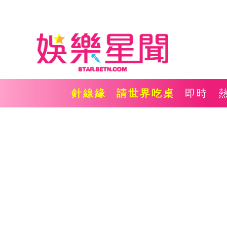
針線緣
請世界吃桌
即時