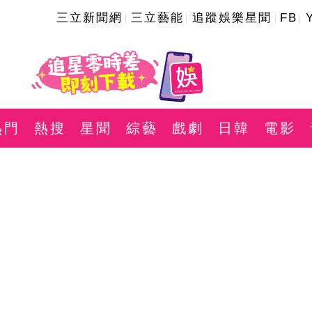
三立新聞網
三立藝能
追蹤娛樂星聞
FB
熱門
熱搜
星聞
綜藝
戲劇
日韓
電影