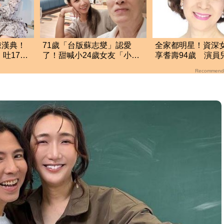
陳漢典！
71歲「台版蘇志燮」認愛
全家都明星！資深
吐17字
了！甜喊小24歲女友「小寶
享耆壽94歲 演員
貝」七世情緣震撼曝光
終前病況
Recommend