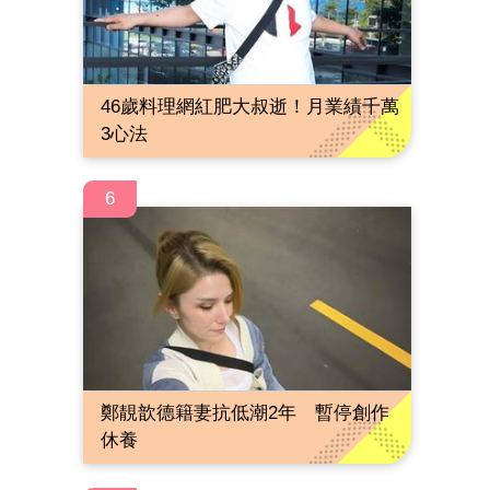
46歲料理網紅肥大叔逝！月業績千萬
3心法
6
鄭靚歆德籍妻抗低潮2年 暫停創作
休養