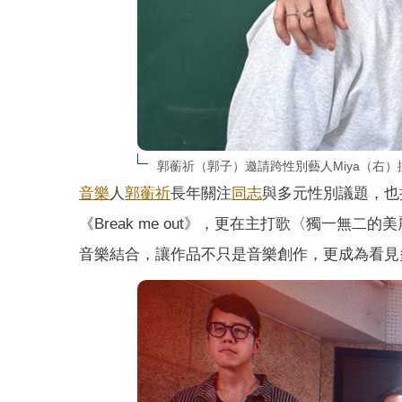
郭蘅祈（郭子）邀請跨性別藝人Miya（右
音樂
人
郭蘅祈
長年關注
同志
與多元性別議題，也
《Break me out》，更在主打歌〈獨一無二
音樂結合，讓作品不只是音樂創作，更成為看見