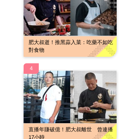
肥大叔逝！推黑蒜入菜：吃藥不如吃
對食物
4
直播年賺破億！肥大叔離世 曾連播
17小時