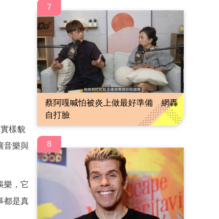
7
蔡阿嘎喊怕被炎上做最好準備 網轟
自打臉
真實樣貌
8
讓音樂與
娛樂，它
事都是真