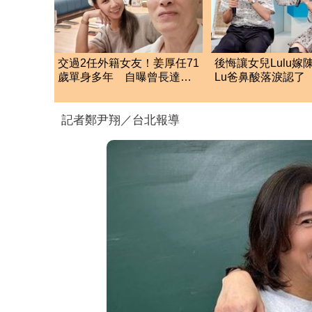
交過2任外籍女友！姜厚任71
後悔讓女兒Lulu嫁
歲單身多年 自曝曾長達一
Lu爸鼻酸落淚認了 
年不近女色
洩「關鍵主因」
記者鄭尹翔／台北報導