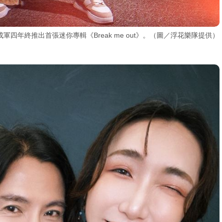
四年終推出首張迷你專輯《Break me out》。（圖／浮花樂隊提供）