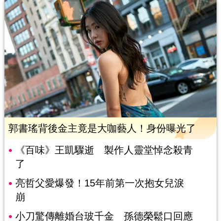
郭書瑤背後金主竟是大咖藝人！身份曝光了
《百味》王凱驟逝 製作人靈堂悼念殺青
了
亮哲父愛爆發！15年前第一次抱女兒淚
崩
小刀驚傳離婚台玻千金 孫德榮鬆口回應