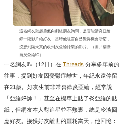
這名網友鼓起勇氣向劇組朋友詢問，是否能請炎亞綸
錄一段影片給好友，當時他坦言自己覺得機會渺茫，
沒想到隔天真的收到炎亞綸錄製的影片。（圖／翻攝
自炎亞綸IG）
一名網友昨（12日）在
Threads
分享多年前的
往事，提到好友因憂鬱症離世，年紀永遠停留
在21歲。好友生前非常喜歡炎亞綸，經常說
「亞綸好帥！」甚至在機車上貼了炎亞綸的貼
紙，但網友本人對追星並不熱衷，總是冷淡回
應好友。接獲好友離世的噩耗當天，他回憶：