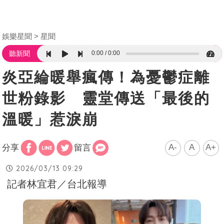
娛樂星聞
星聞
0:00
0:00
聽新聞
炎亞綸暖舉瘋傳！為憂鬱症離
世粉錄影 靈堂傳送「最後的
溫暖」惹淚崩
A-
A
A+
分享
留言
2026/03/13 09:29
記者林宜君／台北報導