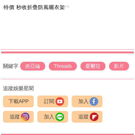
特價 秒收折疊防風曬衣架
PR
關鍵字
炎亞綸
Threads
憂鬱症
影片
追蹤娛樂星聞
下載APP
訂閱
加入
追蹤
加入
追蹤