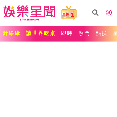
1
針線緣
請世界吃桌
即時
熱門
熱搜