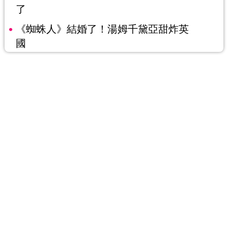
了
《蜘蛛人》結婚了！湯姆千黛亞甜炸英
國