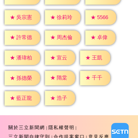
★
5566
★
吳宗憲
★
徐莉玲
★
卓偉
★
許常德
★
周杰倫
★
宣云
★
王凱
★
潘瑋柏
★
隋棠
★
千千
★
孫德榮
★
浩子
★
藍正龍
關於三立新聞網
隱私權聲明
三立新聞自律守則
合作提案窗口
意見反應