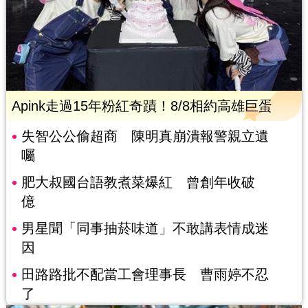
Apink走過15年粉紅奇蹟！8/8相約高雄巨蛋
失智公公偷超商 陳明真崩潰報警親立遺
囑
肥大叔國台語教煮菜爆紅 曾創年收破
億
男星聞「同事抽菸味道」不敢講表情成迷
因
田路路批不配當工會理事長 曹雨婷不忍
了