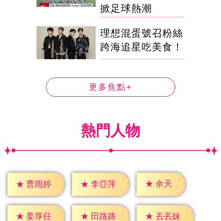
掀足球熱潮
理想混蛋號召粉絲
跨海追星吃美食！
更多焦點+
熱門人物
★
余天
★
曹雨婷
★
李亞萍
★
姜厚任
★
田路路
★
丟丟妹