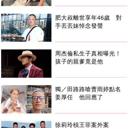
肥大叔離世享年46歲 對
手丟丟妹悼念發聲
周杰倫私生子真相曝光！
孩子的親爹竟是他
獨／田路路嗆曹雨婷點名
姜厚任 他回應了
徐莉玲槓王菲案外案