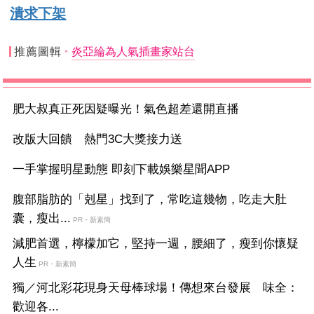
潰求下架
推薦圖輯
炎亞綸為人氣插畫家站台
肥大叔真正死因疑曝光！氣色超差還開直播
改版大回饋 熱門3C大獎接力送
一手掌握明星動態 即刻下載娛樂星聞APP
腹部脂肪的「剋星」找到了，常吃這幾物，吃走大肚
囊，瘦出...
PR・新素簡
減肥首選，檸檬加它，堅持一週，腰細了，瘦到你懷疑
人生
PR・新素簡
獨／河北彩花現身天母棒球場！傳想來台發展 味全：
歡迎各...