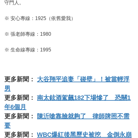
守門人。
※ 安心專線：1925（依舊愛我）
※ 張老師專線：1980
※ 生命線專線：1995
更多新聞：
大谷翔平追妻「碰壁」！被當輕浮
男
更多新聞：
南太鉉酒駕飆182下場慘了 恐關1
年6個月
更多新聞：
陳沂嗆靠臉就夠了 律師牌照不需
要
更多新聞：
WBC爆紅後黑歷史被挖 金倒永崩