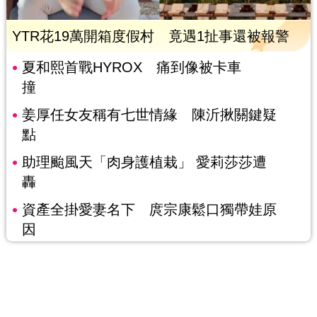
YTR花19萬開箱度假村 竟遇1扯事還被報警
夏和熙首戰HYROX 痛到像被卡車
撞
姜厚任女友稱有七世情緣 陳沂揪關鍵疑
點
助理颱風天「肉身護植栽」 愛莉莎莎遭
轟
資產全掛愛妻名下 庹宗康鬆口獨帶娃原
因