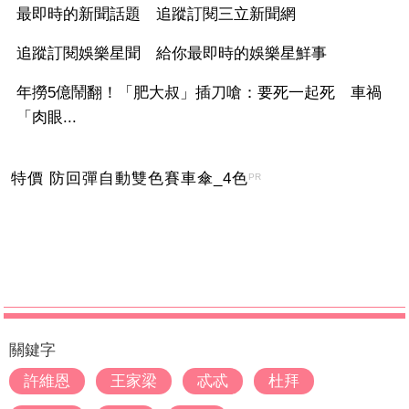
最即時的新聞話題 追蹤訂閱三立新聞網
追蹤訂閱娛樂星聞 給你最即時的娛樂星鮮事
年撈5億鬧翻！「肥大叔」插刀嗆：要死一起死 車禍
「肉眼...
特價 防回彈自動雙色賽車傘_4色
PR
關鍵字
許維恩
王家梁
忒忒
杜拜