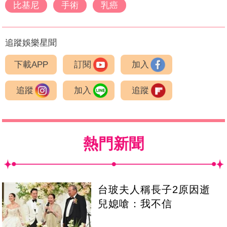
比基尼
手術
乳癌
追蹤娛樂星聞
下載APP
訂閱
加入
追蹤
加入
追蹤
熱門新聞
台玻夫人稱長子2原因逝
兒媳嗆：我不信