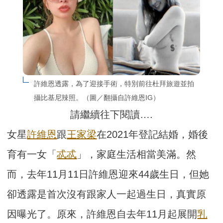
許維恩透露，為了迎接手術，特別前往杜拜旅遊並拍
攝比基尼辣照。（圖／翻攝自許維恩IG）
請繼續往下閱讀….
女星
許維恩
跟
王家梁
在2021年登記結婚，婚後
育有一女「
忒忒
」，家庭生活相當美滿。然
而，去年11月11日許維恩迎來44歲生日，但她
卻透露是首次沒有跟家人一起過生日，真實原
因曝光了。原來，許維恩自去年11月起展開
乳