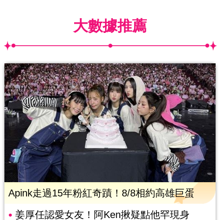
大數據推薦
Apink走過15年粉紅奇蹟！8/8相約高雄巨蛋
姜厚任認愛女友！阿Ken揪疑點他罕現身