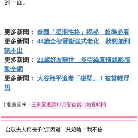
的一面。
更多新聞：
泰國「星期性格」揭秘 超準必看
更多新聞：
44歲全智賢斷崖式老化 狀態崩到
認不出
更多新聞：
21歲好友離世 炎亞綸真情錄影感
動全網
更多新聞：
大谷翔平追妻「碰壁」！被當輕浮
男
推薦圖輯
王家梁透露11月登首鬆口婚宴時間
台玻夫人稱長子2原因逝 兒媳嗆：我不信