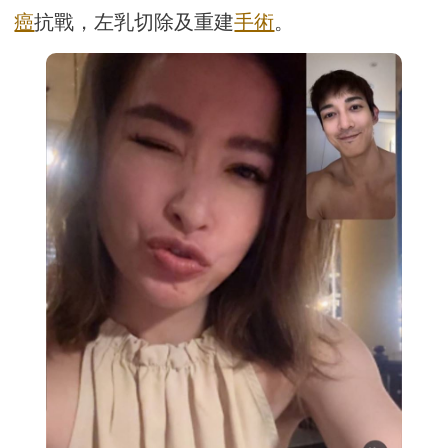
癌
抗戰，左乳切除及重建
手術
。