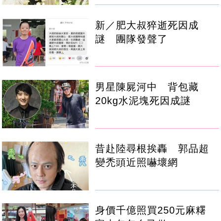
新／肥大叔猝逝死因成
謎 團隊發聲了
男星陳屍河中 背包藏
20kg水泥塊死因成謎
昔赴陸尋根挨轟 郭品超
變禿頭近照嚇壞網
身價千億照買250元麻糬