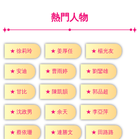
熱門人物
★
徐莉玲
★
姜厚任
★
楊光友
★
安迪
★
曹雨婷
★
劉鑾雄
★
甘比
★
陳凱韻
★
郭品超
★
余天
★
沈政男
★
李亞萍
★
蔡依珊
★
連勝文
★
田路路