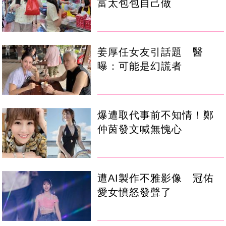
富太包包自己做
姜厚任女友引話題 醫
曝：可能是幻謊者
爆遭取代事前不知情！鄭
仲茵發文喊無愧心
遭AI製作不雅影像 冠佑
愛女憤怒發聲了