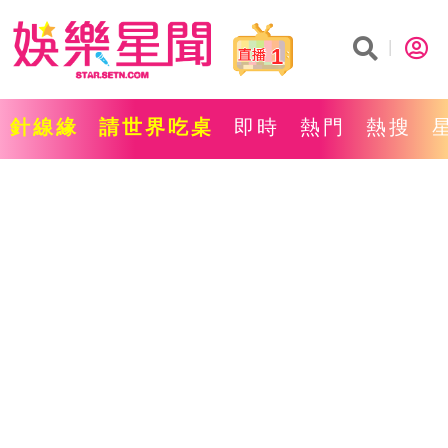
1
針線緣
請世界吃桌
即時
熱門
熱搜