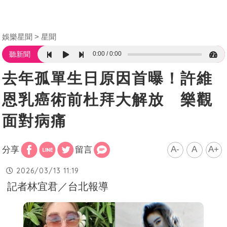
娛樂星聞
星聞
0:00
0:00
聽新聞
去年孤單生日原因首曝！許維
恩乳癌術前杜拜大解放 樂觀
面對病痛
A-
A
A+
分享
留言
2026/03/13 11:19
記者林宜君／台北報導