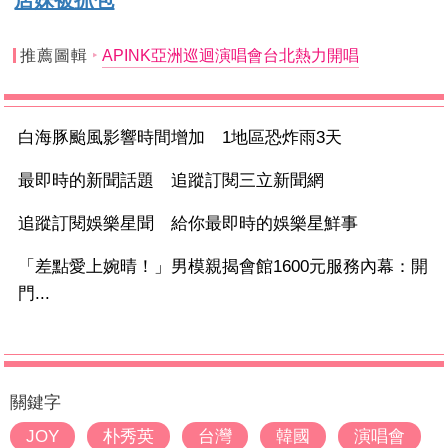
店妹被抓包
推薦圖輯
APINK亞洲巡迴演唱會台北熱力開唱
白海豚颱風影響時間增加 1地區恐炸雨3天
最即時的新聞話題 追蹤訂閱三立新聞網
追蹤訂閱娛樂星聞 給你最即時的娛樂星鮮事
「差點愛上婉晴！」男模親揭會館1600元服務內幕：開
門...
關鍵字
JOY
朴秀英
台灣
韓國
演唱會