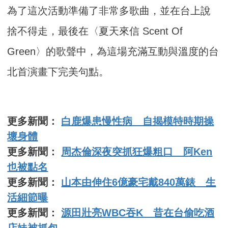
為了這次活動準備了非常多歌曲，並在台上說
捨不得走，
最後在〈夏天來信 Scent Of
Green〉的歌聲中，
為這場充滿互動與溫度的台
北首演畫下完美句點。
更多新聞：
白鹿爆患慢性病 自揭模特時期操
壞身體
更多新聞：
周杰倫深夜突抓狂爆粗口 阿Ken
也被點名
更多新聞：
山本由伸住6億豪宅戴840萬錶 生
活細節曝
更多新聞：
源田壯亮WBC吞K 昔在台偷吃酒