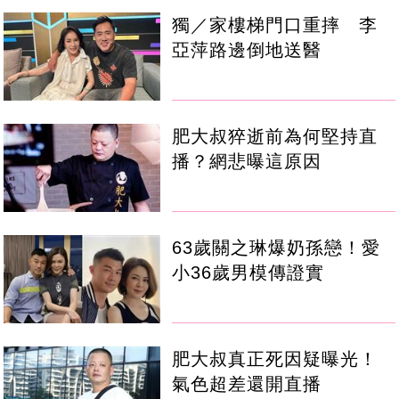
獨／家樓梯門口重摔 李
亞萍路邊倒地送醫
肥大叔猝逝前為何堅持直
播？網悲曝這原因
63歲關之琳爆奶孫戀！愛
小36歲男模傳證實
肥大叔真正死因疑曝光！
氣色超差還開直播