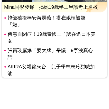
Mina同學發聲 揭她19歲半工半讀考上名校
韓韶禧接棒安海瑟薇！搭崔岷植被嫌
「嫩」
傳患自閉症！19歲泰國王子認在追日本美
女
張員瑛屢爆「耍大牌」爭議 9字洩真心
話
AKIRA父親節來台 兒子學林志玲甜喊加
油