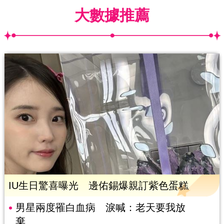
大數據推薦
IU生日驚喜曝光 邊佑錫爆親訂紫色蛋糕
男星兩度罹白血病 淚喊：老天要我放
棄