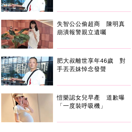
失智公公偷超商 陳明真
崩潰報警親立遺囑
肥大叔離世享年46歲 對
手丟丟妹悼念發聲
愷樂認女兒早產 道歉曝
「一度裝呼吸機」