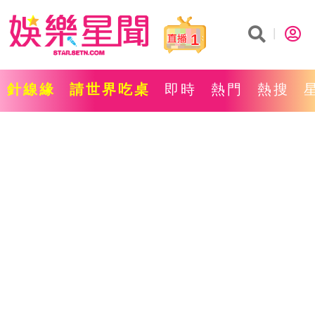
1
針線緣
請世界吃桌
即時
熱門
熱搜