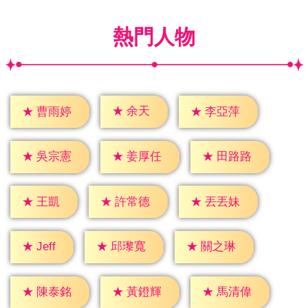
熱門人物
★
余天
★
曹雨婷
★
李亞萍
★
吳宗憲
★
姜厚任
★
田路路
★
王凱
★
許常德
★
丟丟妹
★
Jeff
★
邱瓈寬
★
關之琳
★
陳泰銘
★
黃鐙輝
★
馬清偉