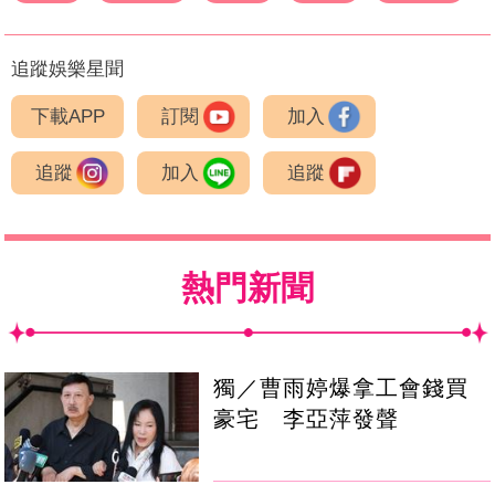
追蹤娛樂星聞
下載APP
訂閱
加入
追蹤
加入
追蹤
熱門新聞
獨／曹雨婷爆拿工會錢買
豪宅 李亞萍發聲