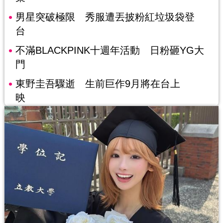
男星突破極限 秀服遭丟披粉紅垃圾袋登
台
不滿BLACKPINK十週年活動 日粉砸YG大
門
東野圭吾驟逝 生前巨作9月將在台上
映