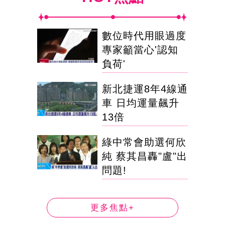
數位時代用眼過度
專家籲當心'認知
負荷'
新北捷運8年4線通
車 日均運量飆升
13倍
綠中常會助選何欣
純 蔡其昌轟"盧"出
問題!
更多焦點+