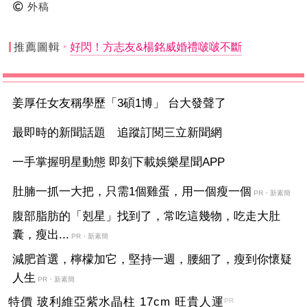
外稿
推薦圖輯
好閃！方志友&楊銘威婚禮啵啵不斷
姜厚任女友稱學歷「3碩1博」 台大發聲了
最即時的新聞話題 追蹤訂閱三立新聞網
一手掌握明星動態 即刻下載娛樂星聞APP
肚腩一抓一大把，只需1個雞蛋，用一個瘦一個
PR・新素簡
腹部脂肪的「剋星」找到了，常吃這幾物，吃走大肚
囊，瘦出...
PR・新素簡
減肥首選，檸檬加它，堅持一週，腰細了，瘦到你懷疑
人生
PR・新素簡
特價 玻利維亞紫水晶柱 17cm 旺貴人運
PR