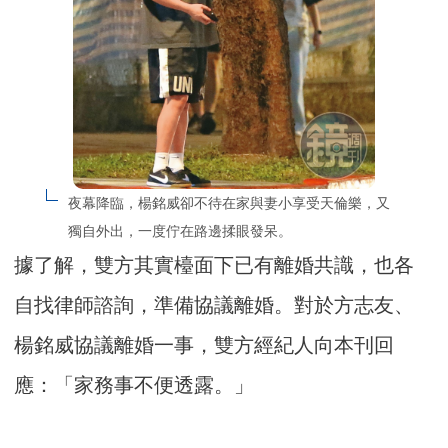
夜幕降臨，楊銘威卻不待在家與妻小享受天倫樂，又
獨自外出，一度佇在路邊揉眼發呆。
據了解，雙方其實檯面下已有離婚共識，也各
自找律師諮詢，準備協議離婚。對於方志友、
楊銘威協議離婚一事，雙方經紀人向本刊回
應：「家務事不便透露。」