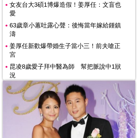
女友台大3碩1博爆造假！姜厚任：文盲也
愛
63歲章小蕙吐露心聲：後悔當年嫁給鍾鎮
濤
姜厚任新歡爆帶婚生子當小三！前夫嗆正
宮
昆凌8歲愛子拜中醫為師 幫把脈說中1狀
況