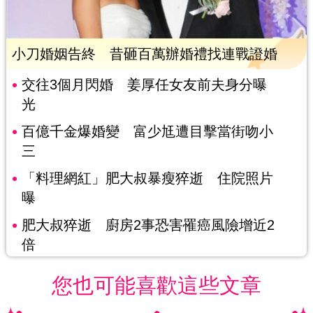
小刀婚姻告終 昔砸百萬辦婚禮找連戰證婚
交往3個月閃婚 姜厚任女友前夫身分曝
光
百億千金爆婚變 富少尪遭目擊當街吻小
三
「料理網紅」肥大叔暴瘦猝逝 住院照片
曝
肥大叔猝逝 廚房2事恐害罹癌風險增近2
倍
您也可能喜歡這些文章