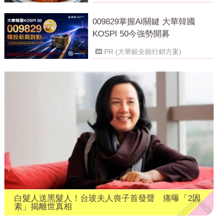
009829掌握AI關鍵 大華韓國
KOSPI 50今強勢開募
PR (大華銀全能行銷方案)
白髮人送黑髮人！台玻夫人喪子首發聲 痛曝「2因
素」揭離世真相