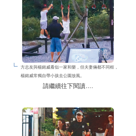
方志友與楊銘威看似一家和樂，但夫妻倆都不同框，
楊銘威常獨自帶小孩去公園放風。
請繼續往下閱讀….