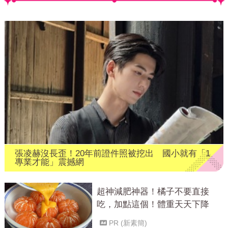
張凌赫沒長歪！20年前證件照被挖出 國小就有「1
專業才能」震撼網
超神減肥神器！橘子不要直接
吃，加點這個！體重天天下降
PR (新素簡)