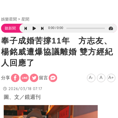
娛樂星聞
星聞
0:00
0:00
聽新聞
奉子成婚苦撐11年 方志友、
楊銘威遭爆協議離婚 雙方經紀
人回應了
A-
A
A+
分享
留言
2026/03/18 07:17
圖、文／鏡週刊