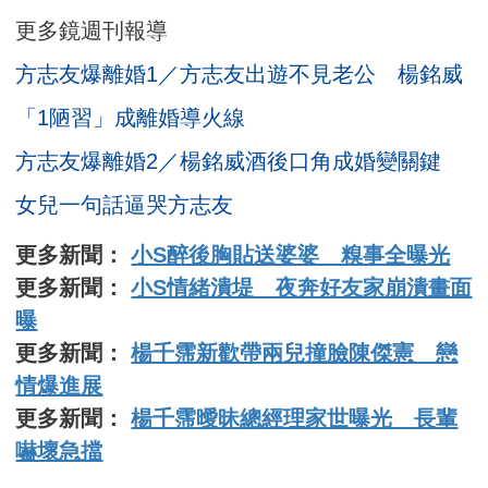
更多鏡週刊報導
方志友爆離婚1／方志友出遊不見老公 楊銘威
「1陋習」成離婚導火線
方志友爆離婚2／楊銘威酒後口角成婚變關鍵
女兒一句話逼哭方志友
更多新聞：
小S醉後胸貼送婆婆 糗事全曝光
更多新聞：
小S情緒潰堤 夜奔好友家崩潰畫面
曝
更多新聞：
楊千霈新歡帶兩兒撞臉陳傑憲 戀
情爆進展
更多新聞：
楊千霈曖昧總經理家世曝光 長輩
嚇壞急擋