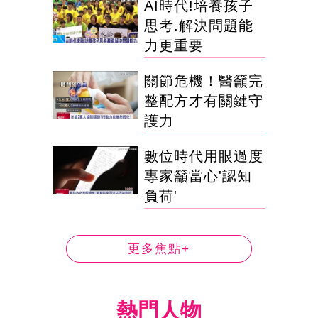
AI時代!培養孩子
思考.解決問題能
力更重要
關節危機！醫籲完
整配方才有關鍵守
護力
數位時代用眼過度
專家籲當心'認知
負荷'
更多焦點+
熱門人物