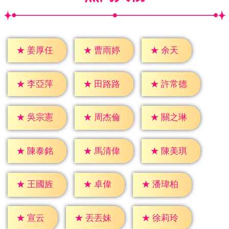
★
余天
★
姜厚任
★
曹雨婷
★
李亞萍
★
田路路
★
許常德
★
吳宗憲
★
周杰倫
★
關之琳
★
陳泰銘
★
馬清偉
★
陳美琪
★
卓偉
★
王國旌
★
潘瑋柏
★
宣云
★
丟丟妹
★
徐莉玲