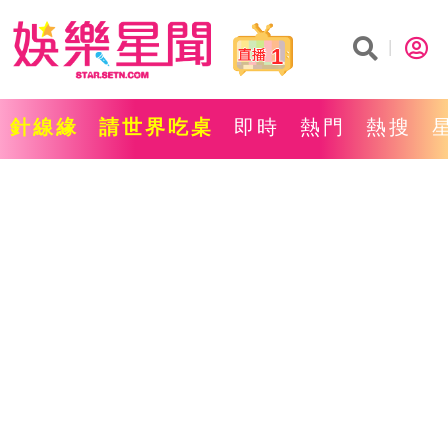
1
針線緣
請世界吃桌
即時
熱門
熱搜