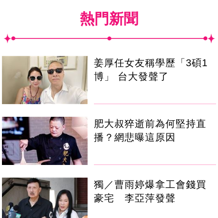
熱門新聞
姜厚任女友稱學歷「3碩1
博」 台大發聲了
肥大叔猝逝前為何堅持直
播？網悲曝這原因
獨／曹雨婷爆拿工會錢買
豪宅 李亞萍發聲