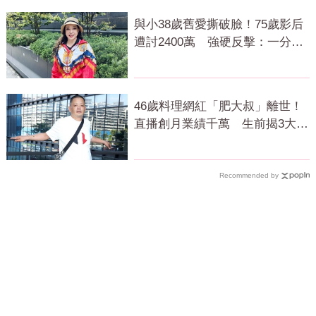
與小38歲舊愛撕破臉！75歲影后
遭討2400萬 強硬反擊：一分都
不給
46歲料理網紅「肥大叔」離世！
直播創月業績千萬 生前揭3大成
功心法
Recommended by