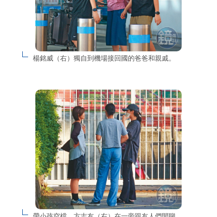
楊銘威（右）獨自到機場接回國的爸爸和親戚。
帶小孩空檔，方志友（右）在一旁跟友人們閒聊。