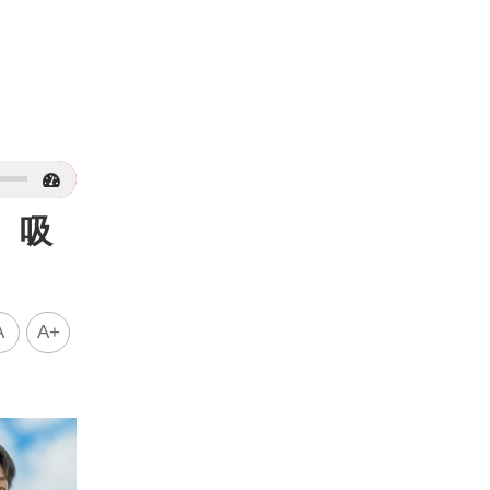
 吸
A
A+