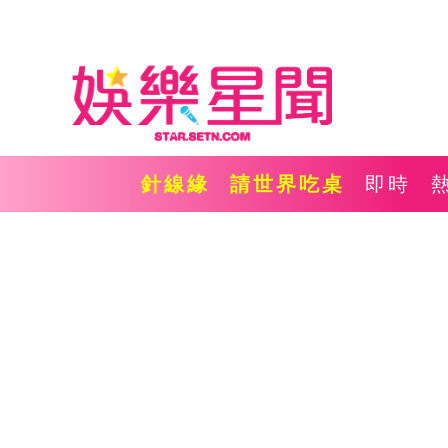
針線緣
請世界吃桌
即時