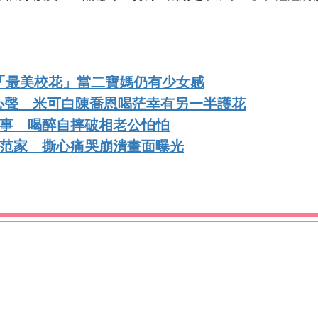
。
「最美校花」當二寶媽仍有少女感
心聲 米可白陳喬恩喝茫幸有另一半護花
糗事 喝醉自摔破相老公怕怕
范范家 撕心痛哭崩潰畫面曝光