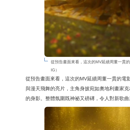
從預告畫面來看，這次的MV延續周董一貫
IG）
從預告畫面來看，這次的MV延續周董一貫的電
與漫天飛舞的亮片，主角身披宛如奧地利畫家克
的身影。整體氛圍既神祕又磅礡，令人對新歌曲