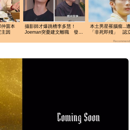
鄭仲茵本
攝影師才爆跳槽李多慧！
本土男星罹腦瘤...
實主因
Joeman突憂建文離職 發聲
「非死即殘」 認
「其實我很清楚」
盡最後心力
Recommend