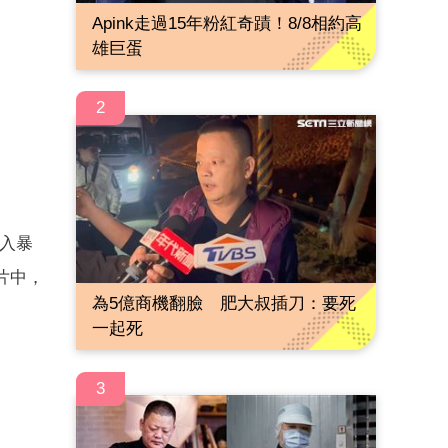
Apink走過15年粉紅奇蹟！8/8相約高
雄巨蛋
2
入暴
片中，
為5億商機翻臉 肥大叔插刀：要死
一起死
3