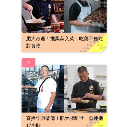
肥大叔逝！推黑蒜入菜：吃藥不如吃
對食物
4
直播年賺破億！肥大叔離世 曾連播
17小時