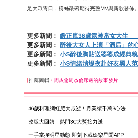
足大眾胃口，粉絲敲碗期待完整MV與新歌發佈
更多新聞：
嚴正嵐36歲還被當女大生 
更多新聞：
醉後大女人上演「酒后」的
更多新聞：
小S醉後胸貼送婆婆成經典
更多新聞：
小S情緒潰堤夜赴好友黑人
推薦圖輯
周杰倫周杰倫床邊的故事發片
46歲料理網紅肥大叔逝！月業績千萬3心法
改版大回饋 熱門3C大獎接力送
一手掌握明星動態 即刻下載娛樂星聞APP