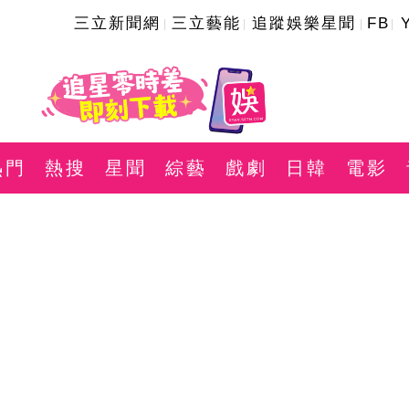
三立新聞網
三立藝能
追蹤娛樂星聞
FB
熱門
熱搜
星聞
綜藝
戲劇
日韓
電影