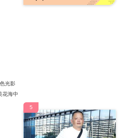
色光影
美花海中
5