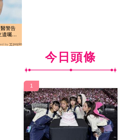
遭醫警告
立遺囑：
ed by
今日頭條
1