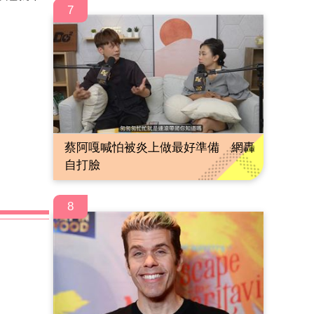
7
蔡阿嘎喊怕被炎上做最好準備 網轟
自打臉
8