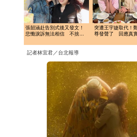
張韶涵赴告別式後又發文！
突遭王宇婕取代！
悲慟淚訴無法相信 不捨摯
尊發聲了 回應真
友化妝師逝世
記者林宜君／台北報導