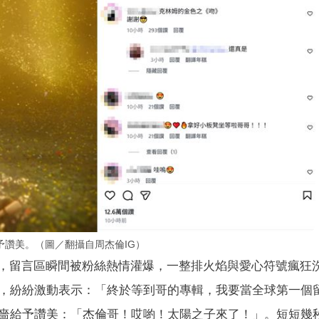
讚美。（圖／翻攝自周杰倫IG）
」的預告，留言區瞬間被粉絲熱情灌爆，一整排火焰與愛心符號瘋狂
，紛紛激動表示：「終於等到哥的專輯，我要當全球第一個
嗇給予讚美：「杰倫哥！哎喲！太陽之子來了！」。短短幾