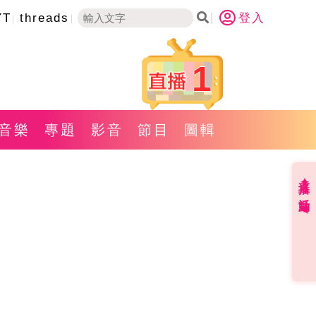
YT
threads
登入
1
音樂
專題
影音
節目
圖輯
直播✦活動