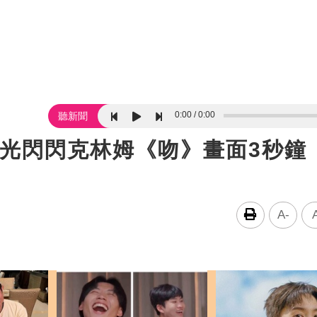
0:00
0:00
聽新聞
金光閃閃克林姆《吻》畫面3秒鐘
A-