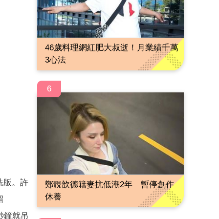
46歲料理網紅肥大叔逝！月業績千萬
3心法
6
洗版。許
鄭靚歆德籍妻抗低潮2年 暫停創作
休養
留
秒鐘就吊