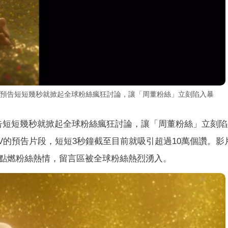
V預告短短幾秒就掀起全球粉絲瘋狂討論，讓「周董粉絲」立刻陷入暴
告短短幾秒就掀起全球粉絲瘋狂討論，讓「周董粉絲」立刻陷
V的預告片段，短短3秒鐘截至目前就吸引超過10萬個讚。影
點燃粉絲熱情，留言區被全球粉絲熱烈湧入。