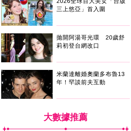
2026全球百大美女「台版
三上悠亞」首入圍
拋開阿湯哥光環 20歲舒
莉初登台網改口
米蘭達離婚奧蘭多布魯13
年！罕談前夫互動
大數據推薦