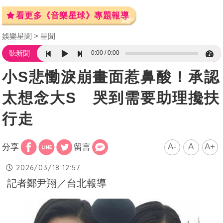
看更多《音樂星球》專題報導
娛樂星聞
星聞
0:00
0:00
聽新聞
小S悲慟淚崩畫面惹鼻酸！承認
太想念大S 哭到需要助理攙扶
行走
A-
A
A+
分享
留言
2026/03/18 12:57
記者鄭尹翔／台北報導