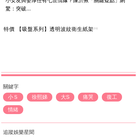
小女友與姜厚任有七世情緣？陳沂揪「關鍵疑點」網
驚：突破...
特價 【吸盤系列】透明波紋衛生紙架
PR
關鍵字
小Ｓ
徐熙娣
大S
痛哭
復工
情緒
追蹤娛樂星聞