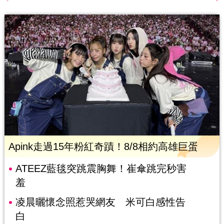
Apink走過15年粉紅奇蹟！8/8相約高雄巨蛋
ATEEZ藍毯突跳震胸舞！崔傘跳完秒害
羞
凌晨曬懷念照惹哭網友 米可白感性告
白