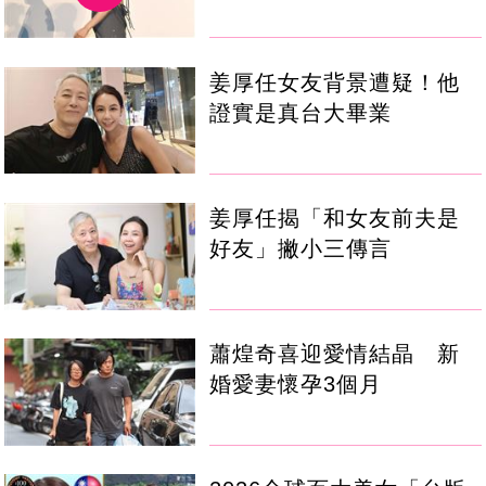
姜厚任女友背景遭疑！他
證實是真台大畢業
姜厚任揭「和女友前夫是
好友」撇小三傳言
蕭煌奇喜迎愛情結晶 新
婚愛妻懷孕3個月