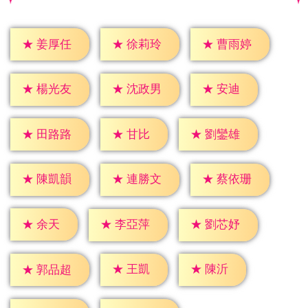
★
姜厚任
★
徐莉玲
★
曹雨婷
★
安迪
★
楊光友
★
沈政男
★
甘比
★
田路路
★
劉鑾雄
★
陳凱韻
★
連勝文
★
蔡依珊
★
余天
★
李亞萍
★
劉芯妤
★
王凱
★
陳沂
★
郭品超