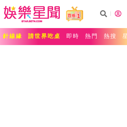
1
針線緣
請世界吃桌
即時
熱門
熱搜