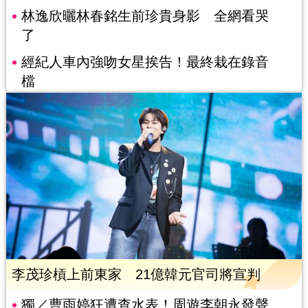
林逸欣曬林春銘生前珍貴身影 全網看哭
了
經紀人車內強吻女星挨告！最終栽在錄音
檔
李茂珍槓上前東家 21億韓元官司將宣判
獨／曹雨婷狂遭查水表！周遊李朝永發聲