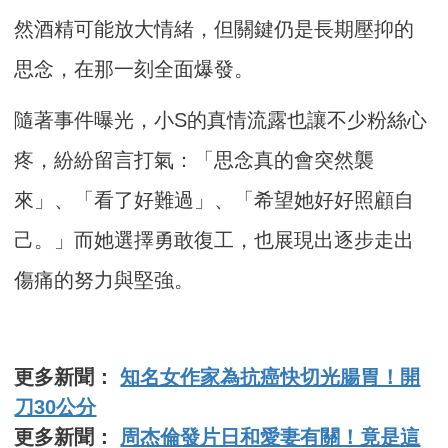
然酒精可能放大情緒，但關鍵仍是長期壓抑的
思念，在那一刻全面爆發。
隨著事件曝光，小S的真情流露也讓不少粉絲心
疼，紛紛留言打氣：「思念真的會突然襲
來」、「看了好難過」、「希望她好好照顧自
己。」而她選擇勇敢復工，也展現出逐步走出
傷痛的努力與堅強。
更多新聞：
知名女作家為抗癌快切光腸胃！開
刀30公分
更多新聞：
周杰倫發片日和愛妻有關！竟是這