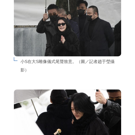
小S在大S雕像儀式尾聲致意。（圖／記者趙于瑩攝
影）