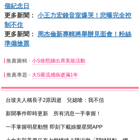
個紀念日
更多新聞：
小王力宏錄音室爆哭！悲曝完全控
制不住
更多新聞：
周杰倫新專輯將舉辦見面會！粉絲
準備搶票
推薦圖輯
小S徐熙娣出席美妝活動
推薦專題
大S罹流感病逝滿1年
台玻夫人稱長子2原因逝 兒媳嗆：我不信
新聞事件即時更新 所有消息一手掌握！
一手掌握明星動態 即刻下載娛樂星聞APP