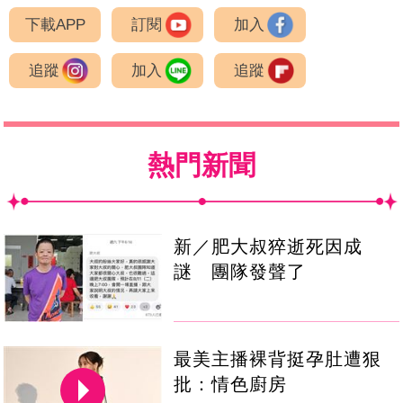
下載APP
訂閱
加入
追蹤
加入
追蹤
熱門新聞
新／肥大叔猝逝死因成
謎 團隊發聲了
最美主播裸背挺孕肚遭狠
批：情色廚房