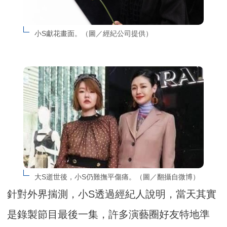
小S獻花畫面。（圖／經紀公司提供）
大S逝世後，小S仍難撫平傷痛。（圖／翻攝自微博）
針對外界揣測，小S透過經紀人說明，當天其實
是錄製節目最後一集，許多演藝圈好友特地準