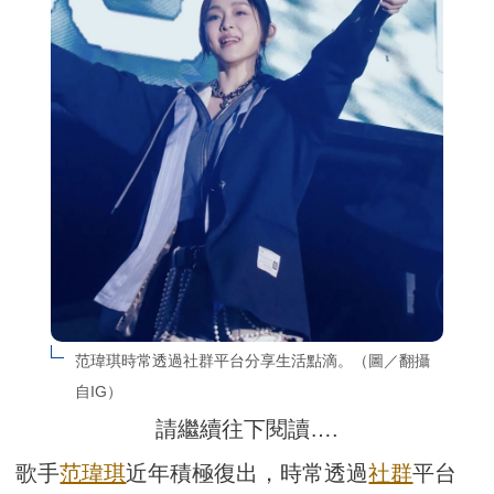
范瑋琪時常透過社群平台分享生活點滴。（圖／翻攝
自IG）
請繼續往下閱讀….
歌手
范瑋琪
近年積極復出，時常透過
社群
平台