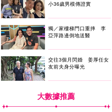
小36歲男模傳證實
獨／家樓梯門口重摔 李
亞萍路邊倒地送醫
交往3個月閃婚 姜厚任女
友前夫身分曝光
大數據推薦