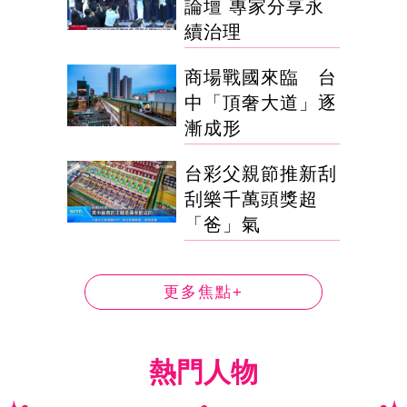
論壇 專家分享永
續治理
商場戰國來臨 台
中「頂奢大道」逐
漸成形
台彩父親節推新刮
刮樂千萬頭獎超
「爸」氣
更多焦點+
熱門人物