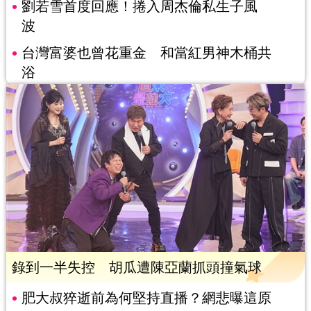
劉若雪首度回應！捲入周杰倫私生子風
波
台灣富婆也曾花重金 和當紅男神木桶共
浴
錄到一半失控 胡瓜遭陳亞蘭抓頭撞氣球
肥大叔猝逝前為何堅持直播？網悲曝這原