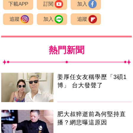
下載APP
訂閱
加入
追蹤
加入
追蹤
熱門新聞
姜厚任女友稱學歷「3碩1
博」 台大發聲了
肥大叔猝逝前為何堅持直
播？網悲曝這原因