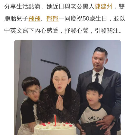
分享生活點滴。她近日與老公黑人
陳建州
，雙
胞胎兒子
飛飛
、
翔翔
一同慶祝50歲生日，並以
中英文寫下內心感受，抒發心聲，引發關注。