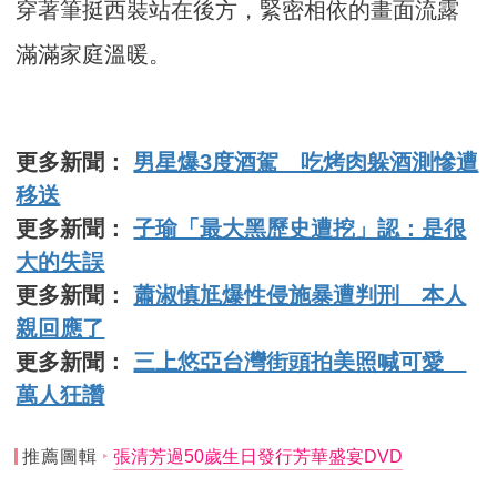
穿著筆挺西裝站在後方，緊密相依的畫面流露
滿滿家庭溫暖。
更多新聞：
男星爆3度酒駕 吃烤肉躲酒測慘遭
移送
更多新聞：
子瑜「最大黑歷史遭挖」認：是很
大的失誤
更多新聞：
蕭淑慎尪爆性侵施暴遭判刑 本人
親回應了
更多新聞：
三上悠亞台灣街頭拍美照喊可愛
萬人狂讚
推薦圖輯
張清芳過50歲生日發行芳華盛宴DVD