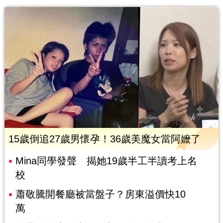
15歲倒追27歲男懷孕！36歲美魔女當阿嬤了
Mina同學發聲 揭她19歲半工半讀考上名
校
蕭敬騰開餐廳被當盤子？房東溢價快10
萬