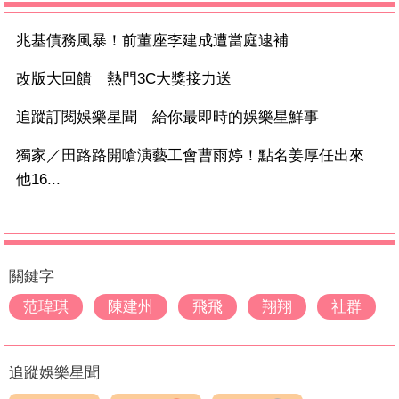
兆基債務風暴！前董座李建成遭當庭逮補
改版大回饋 熱門3C大獎接力送
追蹤訂閱娛樂星聞 給你最即時的娛樂星鮮事
獨家／田路路開嗆演藝工會曹雨婷！點名姜厚任出來
他16...
關鍵字
范瑋琪
陳建州
飛飛
翔翔
社群
追蹤娛樂星聞