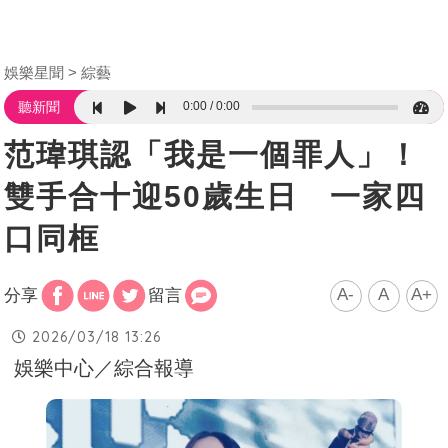
娛樂星聞
綜藝
0:00
0:00
聽新聞
范瑋琪認「我是一個罪人」！
雙手合十迎50歲生日 一家四
口同框
A-
A
A+
分享
留言
2026/03/18 13:26
娛樂中心／綜合報導