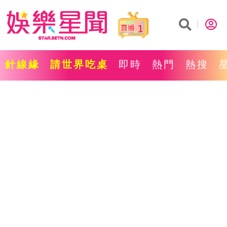
1
針線緣
請世界吃桌
即時
熱門
熱搜