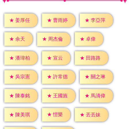
★
姜厚任
★
曹雨婷
★
李亞萍
★
余天
★
卓偉
★
周杰倫
★
宣云
★
潘瑋柏
★
田路路
★
吳宗憲
★
許常德
★
關之琳
★
陳泰銘
★
王國旌
★
馬清偉
★
愷樂
★
陳美琪
★
丟丟妹