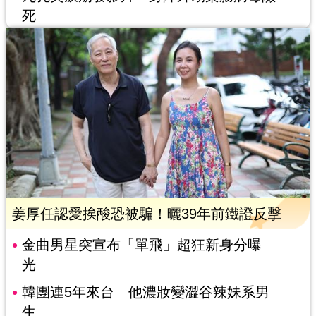
死
姜厚任認愛挨酸恐被騙！曬39年前鐵證反擊
金曲男星突宣布「單飛」超狂新身分曝
光
韓團連5年來台 他濃妝變澀谷辣妹系男
生