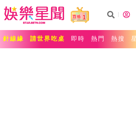
1
針線緣
請世界吃桌
即時
熱門
熱搜