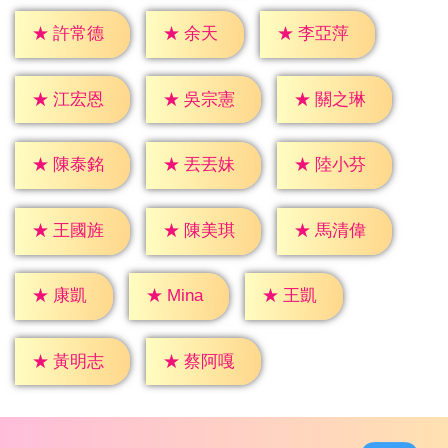
★
余天
★
許常德
★
李亞萍
★
江宏恩
★
吳宗憲
★
關之琳
★
陳泰銘
★
丟丟妹
★
陸小芬
★
王國旌
★
陳美琪
★
馬清偉
★
康凱
★
王凱
★
Mina
★
黃明志
★
蔡阿嘎