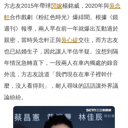
方志友2015年帶球
閃嫁
楊銘威，2020年與
吳念
軒
合作戲劇《粉紅色時光》爆緋聞。根據《鏡
週刊》報導，兩人早在前一年就爆出互動過於
親密，當時吳念軒正與
吳心緹
交往，而方志友
也已結婚生子，因此讓人半信半疑。沒想到隔
年情況急轉直下，一段兩人在車內獨處的錄音
外流，方志友說道「我們現在在車子裡幹什
麼，沒人看得到」，耐人尋味的話語讓外界議
論紛紛。