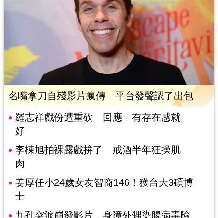
名嘴拿刀自殘影片瘋傳 平台發聲認了出包
羅志祥戲份遭重砍 回應：有存在感就
好
李棟旭拍裸露戲拚了 戒酒半年狂操肌
肉
姜厚任小24歲女友智商146！獲台大3碩博
士
九孔突淚崩發影片 身障外甥染腸病毒險