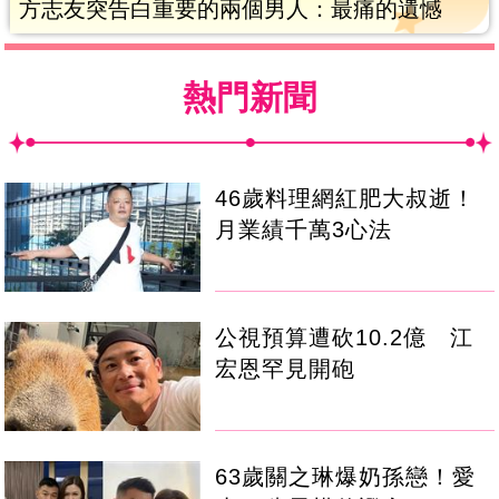
方志友突告白重要的兩個男人：最痛的遺憾
熱門新聞
46歲料理網紅肥大叔逝！
月業績千萬3心法
公視預算遭砍10.2億 江
宏恩罕見開砲
63歲關之琳爆奶孫戀！愛