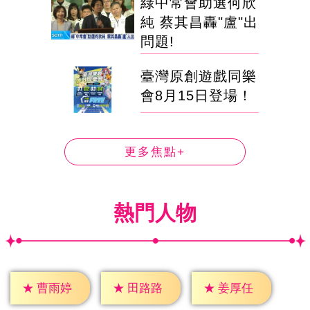
綠中常會助選何欣
純 蔡其昌轟"盧"出
問題!
臺灣原創遊戲同樂
會8月15日登場！
更多焦點+
熱門人物
★
曹雨婷
★
田路路
★
姜厚任