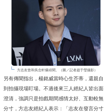
方志友曾和吳念軒爆緋聞。（圖／記者趙于瑩攝影）
另有傳聞指出，楊銘威當時心生芥蒂，還親自
到拍攝現場盯場。不過後來三人經紀人皆出面
澄清，強調只是拍戲期間感情太好、互動較無
分寸，方志友經紀人表示：「志友在發言分寸