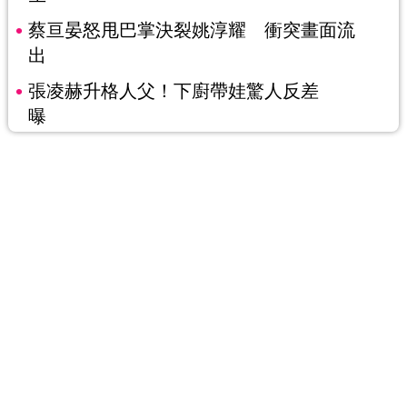
蔡亘晏怒甩巴掌決裂姚淳耀 衝突畫面流
出
張凌赫升格人父！下廚帶娃驚人反差
曝