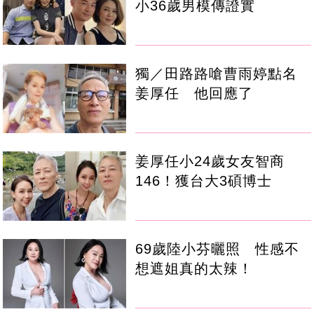
小36歲男模傳證實
獨／田路路嗆曹雨婷點名
姜厚任 他回應了
姜厚任小24歲女友智商
146！獲台大3碩博士
69歲陸小芬曬照 性感不
想遮姐真的太辣！