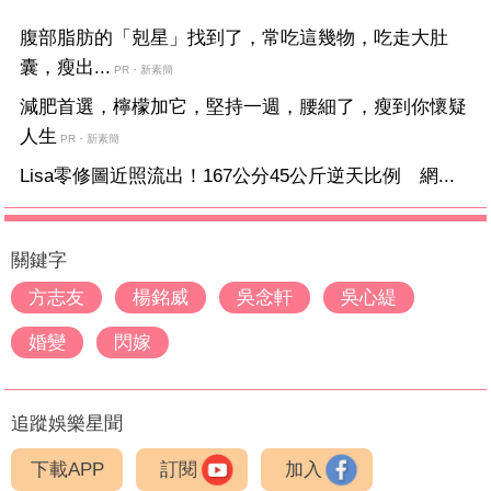
腹部脂肪的「剋星」找到了，常吃這幾物，吃走大肚
囊，瘦出...
PR・新素簡
減肥首選，檸檬加它，堅持一週，腰細了，瘦到你懷疑
人生
PR・新素簡
Lisa零修圖近照流出！167公分45公斤逆天比例 網...
關鍵字
方志友
楊銘威
吳念軒
吳心緹
婚變
閃嫁
追蹤娛樂星聞
下載APP
訂閱
加入