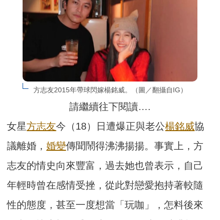
方志友2015年帶球閃嫁楊銘威。（圖／翻攝自IG）
請繼續往下閱讀….
女星
方志友
今（18）日遭爆正與老公
楊銘威
協
議離婚，
婚變
傳聞鬧得沸沸揚揚。事實上，方
志友的情史向來豐富，過去她也曾表示，自己
年輕時曾在感情受挫，從此對戀愛抱持著較隨
性的態度，甚至一度想當「玩咖」，怎料後來