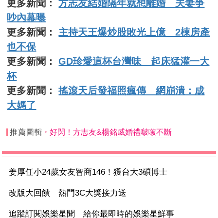
更多新聞：
方志友結婚隔年就想離婚 夫妻爭
吵內幕曝
更多新聞：
主持天王爆炒股敗光上億 2棟房產
也不保
更多新聞：
GD珍愛這杯台灣味 起床猛灌一大
杯
更多新聞：
搖滾天后發福照瘋傳 網崩潰：成
大媽了
推薦圖輯
好閃！方志友&楊銘威婚禮啵啵不斷
姜厚任小24歲女友智商146！獲台大3碩博士
改版大回饋 熱門3C大獎接力送
追蹤訂閱娛樂星聞 給你最即時的娛樂星鮮事