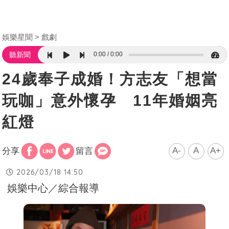
娛樂星聞
戲劇
0:00
0:00
聽新聞
24歲奉子成婚！方志友「想當
玩咖」意外懷孕 11年婚姻亮
紅燈
A-
A
A+
分享
留言
2026/03/18 14:50
娛樂中心／綜合報導