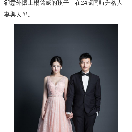
卻意外懷上楊銘威的孩子，在24歲同時升格人
妻與人母。