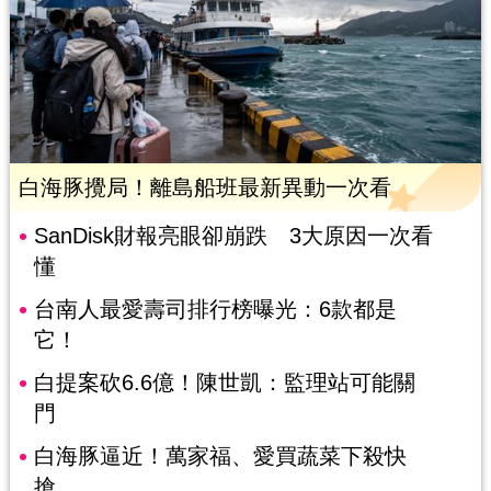
白海豚攪局！離島船班最新異動一次看
SanDisk財報亮眼卻崩跌 3大原因一次看
懂
台南人最愛壽司排行榜曝光：6款都是
它！
白提案砍6.6億！陳世凱：監理站可能關
門
白海豚逼近！萬家福、愛買蔬菜下殺快
搶