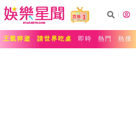
1
王凱猝逝
請世界吃桌
即時
熱門
熱搜