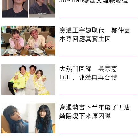
Joeman憂建文離職發聲
突遭王宇婕取代 鄭仲茵
本尊回應真實主因
大熱門回歸 吳宗憲
Lulu、陳漢典再合體
寫運勢書下半年廢了！唐
綺陽瘦下來原因曝