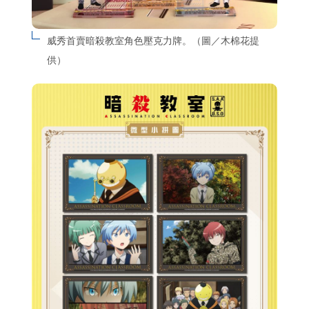
威秀首賣暗殺教室角色壓克力牌。（圖／木棉花提
供）