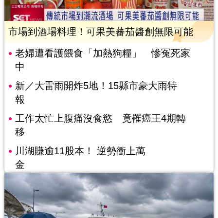
市場到酒場料理！可果美蕃茄醬創無限可能
老婦遭看護餵食「加熱狗糧」 慘冤死家
中
新／大雷雨開炸5地！15縣市豪大雨特
報
工作太忙上腹痛沒食慾 竟罹癌王4期轉
移
川湖賺逾11股本！ 逆勢衝上萬
金