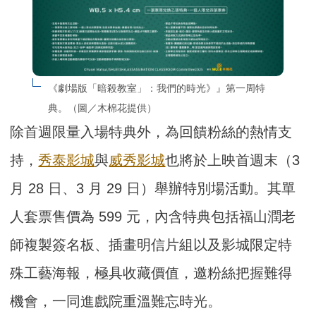
《劇場版「暗殺教室」：我們的時光》』第一周特
典。（圖／木棉花提供）
除首週限量入場特典外，為回饋粉絲的熱情支
持，
秀泰影城
與
威秀影城
也將於上映首週末（3
月 28 日、3 月 29 日）舉辦特別場活動。其單
人套票售價為 599 元，內含特典包括福山潤老
師複製簽名板、插畫明信片組以及影城限定特
殊工藝海報，極具收藏價值，邀粉絲把握難得
機會，一同進戲院重溫難忘時光。