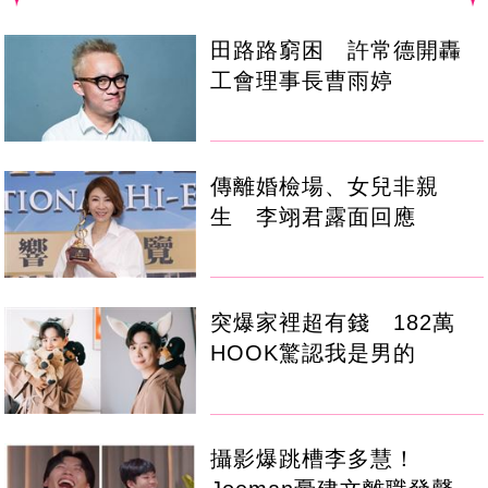
田路路窮困 許常德開轟
工會理事長曹雨婷
傳離婚檢場、女兒非親
生 李翊君露面回應
突爆家裡超有錢 182萬
HOOK驚認我是男的
攝影爆跳槽李多慧！