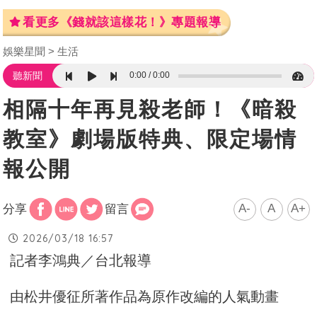
看更多《錢就該這樣花！》專題報導
娛樂星聞
生活
0:00
0:00
聽新聞
相隔十年再見殺老師！《暗殺
教室》劇場版特典、限定場情
報公開
A-
A
A+
分享
留言
2026/03/18 16:57
記者李鴻典／台北報導
由松井優征所著作品為原作改編的人氣動畫