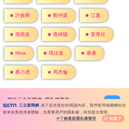
★
江蕙
★
許效舜
★
鄭仲茵
★
孫燕姿
★
唐綺陽
★
姜厚任
★
康康
★
Mina
★
瑪法達
★
蔡小虎
★
周杰倫
關於三立新聞網
隱私權聲明
三立新聞網
為了提供更好的閱讀內容，我們使用相關網站技
三立新聞自律守則
合作提案窗口
意見反應
術來改善使用者體驗，也尊重用戶的隱私權，特別提出聲明。
了解最新隱私權聲明
知道了