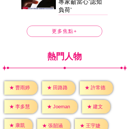
專家籲當心'認知
負荷'
更多焦點+
熱門人物
★
曹雨婷
★
田路路
★
許常德
★
建文
★
李多慧
★
Joeman
★
康凱
★
張韶涵
★
王宇婕