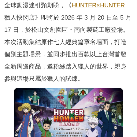
全球動漫迷引頸期盼，《
HUNTER×HUNTER
獵人快閃店》即將於 2026 年 3 月 20 日至 5 月
17 日，於松山文創園區・南向製菸工廠登場。
本次活動集結原作七大經典篇章名場面，打造
個別主題場景，並同步推出百款以上台灣首發
全新周邊商品，邀粉絲踏入獵人的世界，親身
參與這場只屬於獵人的試煉。