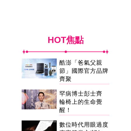
HOT焦點
酷澎「爸氣父親
節」國際官方品牌
齊聚
罕病博士彭士齊
輪椅上的生命覺
醒！
數位時代用眼過度