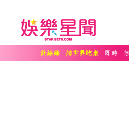
針線緣
請世界吃桌
即時