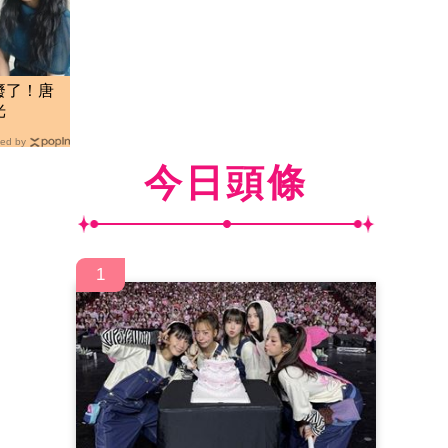
廢了！唐
光
ed by
今日頭條
1