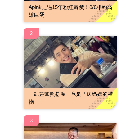
Apink走過15年粉紅奇蹟！8/8相約高
雄巨蛋
2
王凱靈堂照惹淚 竟是「送媽媽的禮
物」
3