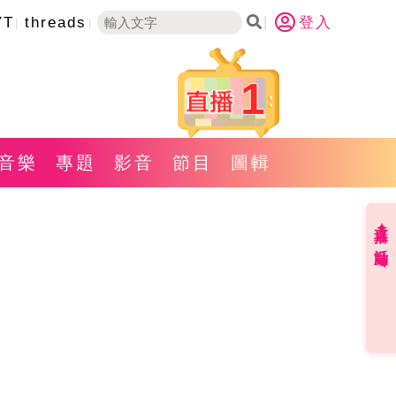
YT
threads
登入
1
音樂
專題
影音
節目
圖輯
直播✦活動