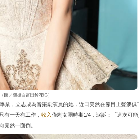
。（圖／翻攝自富田鈴花IG）
畢業，立志成為音樂劇演員的她，近日突然在節目上聲淚俱
只有一天有工作，
收入
僅剩女團時期1/4，淚訴：「這次可
向竟然一面倒。