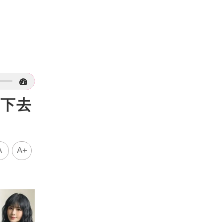
不下去
A
A+