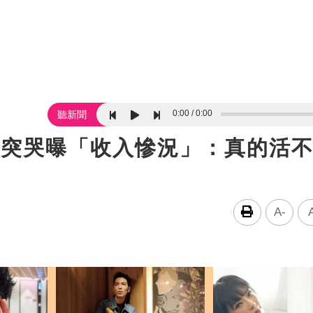
0:00
0:00
聽新聞
員突哭曝「收入慘況」：真的活
A-