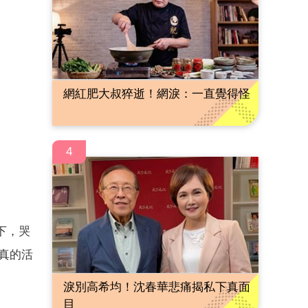
網紅肥大叔猝逝！網淚：一直覺得怪
4
下，哭
能真的活
淚別高希均！沈春華悲痛揭私下真面
目