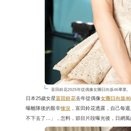
富田鈴花2025年從偶像女團日向坂46畢業
日本25歲女星
富田鈴花
去年從偶像
女團
日向坂46
曝離隊後的艱辛
慘況
，富田鈴花透露，自己每週
不下去了…」，怎料，節目片段曝光後，日網風