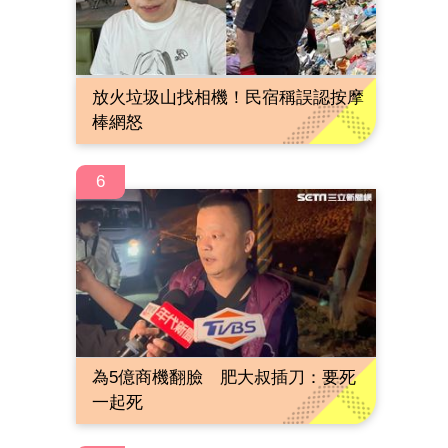
放火垃圾山找相機！民宿稱誤認按摩
棒網怒
6
為5億商機翻臉 肥大叔插刀：要死
一起死