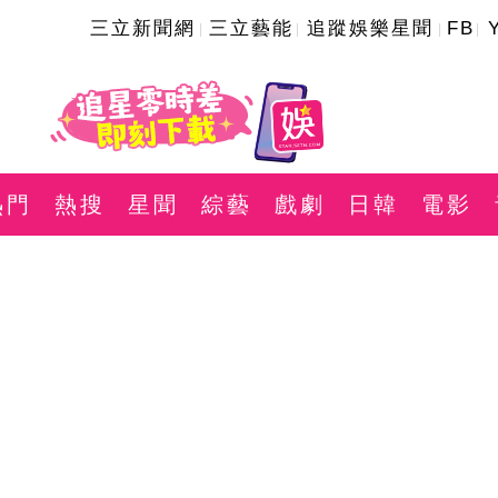
三立新聞網
三立藝能
追蹤娛樂星聞
FB
熱門
熱搜
星聞
綜藝
戲劇
日韓
電影