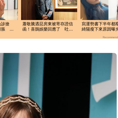
急診搶
蕭敬騰遇惡房東被寄存證信
寫運勢書下半年都
腫脹 說
函！喜鵲娛樂回應了 吐三
綺陽瘦下來原因曝
句話回擊租約爭議
Recommend