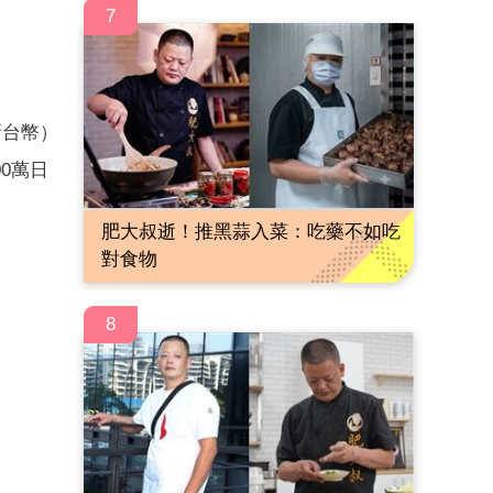
7
新台幣）
0萬日
肥大叔逝！推黑蒜入菜：吃藥不如吃
對食物
8