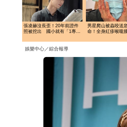
張凌赫沒長歪！20年前證件
男星爬山被蟲咬送
照被挖出 國小就有「1專業
命！全身紅疹喉嚨
才能」震撼網
話都十分困難
娛樂中心／綜合報導